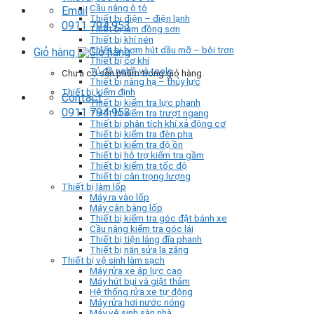
Cầu nâng ô tô
Email
Thiết bị điện – điện lạnh
0911 794 953
Thiết bị làm đồng sơn
Thiết bị khí nén
Thiết bị bơm hút dầu mỡ – bôi trơn
Giỏ hàng
Thiết bị cơ khí
Tủ đồ nghề và tools
Chưa có sản phẩm trong giỏ hàng.
Thiết bị nâng hạ – thủy lực
Thiết bị kiểm định
Contact
Thiết bị kiểm tra lực phanh
0911 794 953
Thiết bị kiểm tra trượt ngang
Thiết bị phân tích khí xả động cơ
Thiết bị kiểm tra đèn pha
Thiết bị kiểm tra độ ồn
Thiết bị hỗ trợ kiểm tra gầm
Thiết bị kiểm tra tốc độ
Thiết bị cân trọng lượng
Thiết bị làm lốp
Máy ra vào lốp
Máy cân bằng lốp
Thiết bị kiểm tra góc đặt bánh xe
Cầu nâng kiểm tra góc lái
Thiết bị tiện láng đĩa phanh
Thiết bị nắn sửa la zăng
Thiết bị vệ sinh làm sạch
Máy rửa xe áp lực cao
Máy hút bụi và giặt thảm
Hệ thống rửa xe tự động
Máy rửa hơi nước nóng
Máy vệ sinh sàn nhà