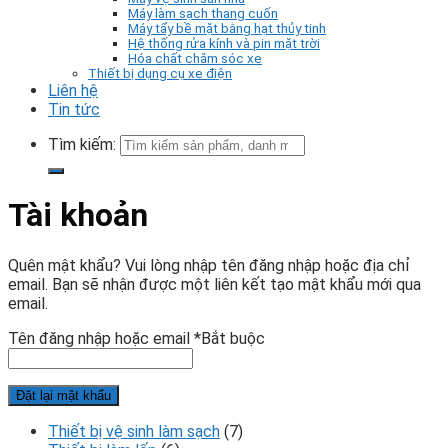
Máy làm sạch thang cuốn
Máy tẩy bề mặt bằng hạt thủy tinh
Hệ thống rửa kính và pin mặt trời
Hóa chất chăm sóc xe
Thiết bị dụng cụ xe điện
Liên hệ
Tin tức
Tìm kiếm:
Tài khoản
Quên mật khẩu? Vui lòng nhập tên đăng nhập hoặc địa chỉ
email. Bạn sẽ nhận được một liên kết tạo mật khẩu mới qua
email.
Tên đăng nhập hoặc email
*
Bắt buộc
Đặt lại mật khẩu
Thiết bị vệ sinh làm sạch
(7)