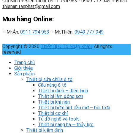
Chí Minh
+ Điện thoại:
0911 794 953 - 0949 777 949
+ Email:
thienan.tanphat@gmail.com
Mua hàng Online:
+ Mr.Ân:
0911 794 953
+ Mr.Thiên:
0949 777 949
Copyright © 2020
Thiết Bị Ô Tô Nhập Khẩu
. All rights
reserved
Trang chủ
Giới thiệu
Sản phẩm
Thiết bị sửa chữa ô tô
Cầu nâng ô tô
Thiết bị điện – điện lạnh
Thiết bị làm đồng sơn
Thiết bị khí nén
Thiết bị bơm hút dầu mỡ – bôi trơn
Thiết bị cơ khí
Tủ đồ nghề và tools
Thiết bị nâng hạ – thủy lực
Thiết bị kiểm định