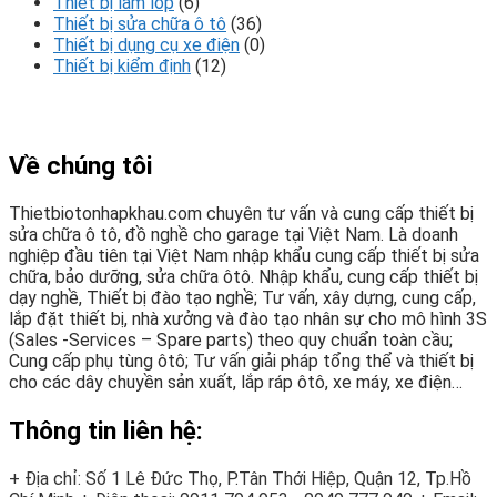
Thiết bị làm lốp
(6)
Thiết bị sửa chữa ô tô
(36)
Thiết bị dụng cụ xe điện
(0)
Thiết bị kiểm định
(12)
Về chúng tôi
Thietbiotonhapkhau.com chuyên tư vấn và cung cấp thiết bị
sửa chữa ô tô, đồ nghề cho garage tại Việt Nam. Là doanh
nghiệp đầu tiên tại Việt Nam nhập khẩu cung cấp thiết bị sửa
chữa, bảo dưỡng, sửa chữa ôtô. Nhập khẩu, cung cấp thiết bị
dạy nghề, Thiết bị đào tạo nghề; Tư vấn, xây dựng, cung cấp,
lắp đặt thiết bị, nhà xưởng và đào tạo nhân sự cho mô hình 3S
(Sales -Services – Spare parts) theo quy chuẩn toàn cầu;
Cung cấp phụ tùng ôtô; Tư vấn giải pháp tổng thể và thiết bị
cho các dây chuyền sản xuất, lắp ráp ôtô, xe máy, xe điện…
Thông tin liên hệ:
+ Địa chỉ: Số 1 Lê Đức Thọ, P.Tân Thới Hiệp, Quận 12, Tp.Hồ