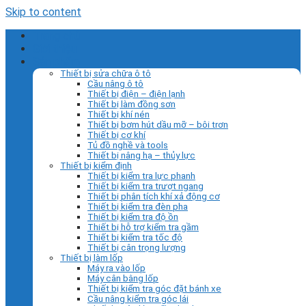
Skip to content
Trang chủ
Giới thiệu
Sản phẩm
Thiết bị sửa chữa ô tô
Cầu nâng ô tô
Thiết bị điện – điện lạnh
Thiết bị làm đồng sơn
Thiết bị khí nén
Thiết bị bơm hút dầu mỡ – bôi trơn
Thiết bị cơ khí
Tủ đồ nghề và tools
Thiết bị nâng hạ – thủy lực
Thiết bị kiểm định
Thiết bị kiểm tra lực phanh
Thiết bị kiểm tra trượt ngang
Thiết bị phân tích khí xả động cơ
Thiết bị kiểm tra đèn pha
Thiết bị kiểm tra độ ồn
Thiết bị hỗ trợ kiểm tra gầm
Thiết bị kiểm tra tốc độ
Thiết bị cân trọng lượng
Thiết bị làm lốp
Máy ra vào lốp
Máy cân bằng lốp
Thiết bị kiểm tra góc đặt bánh xe
Cầu nâng kiểm tra góc lái