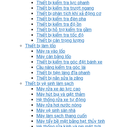
Thiết bị kiểm tra lực phanh
Thiết bị kiểm tra trượt ngang
Thiết bị phân tích khí xả động cơ
Thiết bị kiểm tra đèn pha
Thiết bị kiểm tra độ ồn
Thiết bị hỗ trợ kiểm tra gầm
Thiết bị kiểm tra tốc độ
Thiết bị cân trọng lượng
Thiết bị làm lốp
Máy ra vào lốp
Máy cân bằng lốp
Thiết bị kiểm tra góc đặt bánh xe
Cầu nâng kiểm tra góc lái
Thiết bị tiện láng đĩa phanh
Thiết bị nắn sửa la zăng
Thiết bị vệ sinh làm sạch
Máy rửa xe áp lực cao
Máy hút bụi và giặt thảm
Hệ thống rửa xe tự động
Máy rửa hơi nước nóng
Máy vệ sinh sàn nhà
Máy làm sạch thang cuốn
Máy tẩy bề mặt bằng hạt thủy tinh
Hệ thống rửa kính và pin mặt trời