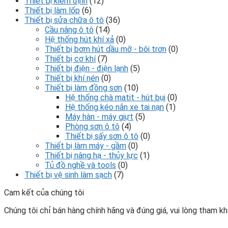
Thiết bị kiểm định
(12)
Thiết bị làm lốp
(6)
Thiết bị sửa chữa ô tô
(36)
Cầu nâng ô tô
(14)
Hệ thống hút khí xả
(0)
Thiết bị bơm hút dầu mỡ - bôi trơn
(0)
Thiết bị cơ khí
(7)
Thiết bị điện - điện lạnh
(5)
Thiết bị khí nén
(0)
Thiết bị làm đồng sơn
(10)
Hệ thống chà matit - hút bụi
(0)
Hệ thống kéo nắn xe tai nạn
(1)
Máy hàn - máy giựt
(5)
Phòng sơn ô tô
(4)
Thiết bị sấy sơn ô tô
(0)
Thiết bị làm máy - gầm
(0)
Thiết bị nâng hạ - thủy lực
(1)
Tủ đồ nghề và tools
(0)
Thiết bị vệ sinh làm sạch
(7)
Cam kết của chúng tôi
Chúng tôi chỉ bán hàng chính hãng và đúng giá, vui lòng tham khả