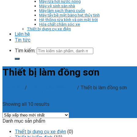
Máy rửa hơi nước nóng
Máy vệ sinh sàn nhà
Máy làm sạch thang cuốn
Máy tẩy bề mặt bằng hạt thủy tinh
Hệ thống rửa kính và pin mặt trời
Hóa chất chăm sóc xe
Thiết bị dụng cụ xe điện
Liên hệ
Tin tức
Tìm kiếm:
Thiết bị làm đồng sơn
Trang chủ
/
Thiết bị sửa chữa ô tô
/
Thiết bị làm đồng sơn
Phân loại sản phẩm
Showing all 10 results
Danh mục sản phẩm
Thiết bị dụng cụ xe điện
(0)