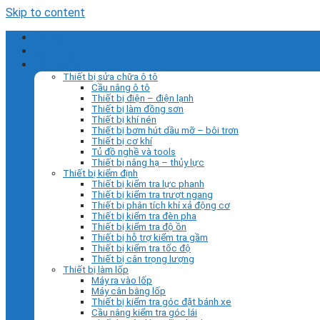
Skip to content
Trang chủ
Giới thiệu
Sản phẩm
Thiết bị sửa chữa ô tô
Cầu nâng ô tô
Thiết bị điện – điện lạnh
Thiết bị làm đồng sơn
Thiết bị khí nén
Thiết bị bơm hút dầu mỡ – bôi trơn
Thiết bị cơ khí
Tủ đồ nghề và tools
Thiết bị nâng hạ – thủy lực
Thiết bị kiểm định
Thiết bị kiểm tra lực phanh
Thiết bị kiểm tra trượt ngang
Thiết bị phân tích khí xả động cơ
Thiết bị kiểm tra đèn pha
Thiết bị kiểm tra độ ồn
Thiết bị hỗ trợ kiểm tra gầm
Thiết bị kiểm tra tốc độ
Thiết bị cân trọng lượng
Thiết bị làm lốp
Máy ra vào lốp
Máy cân bằng lốp
Thiết bị kiểm tra góc đặt bánh xe
Cầu nâng kiểm tra góc lái