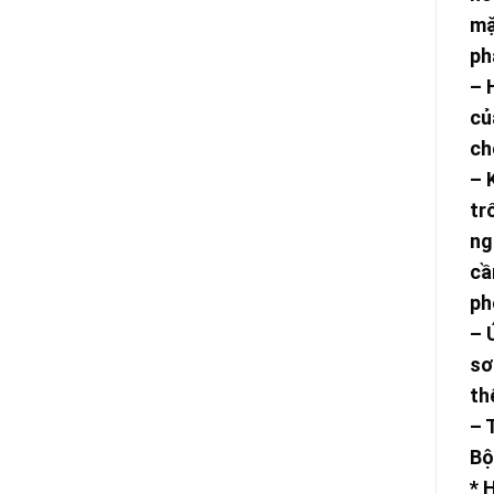
mặ
ph
– 
củ
ch
– 
tr
ng
cầ
ph
– 
sơ
th
– 
Bộ
* 