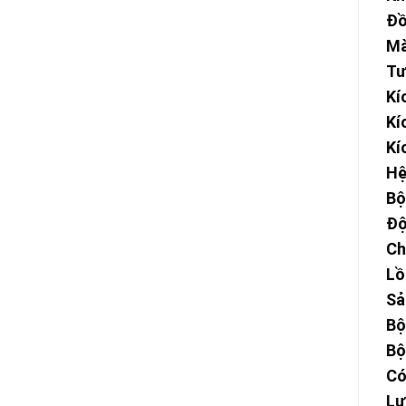
Đồ
Mà
Tư
Kí
Kí
Kí
Hệ
Bộ
Độ
Ch
Lồ
Sả
Bộ
Bộ
Có
Lư