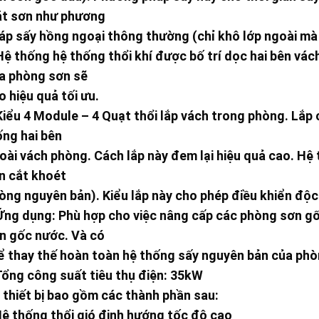
t sơn như phương
áp sấy hồng ngoại thông thường (chỉ khô lớp ngoài mà
Hệ thống hệ thống thổi khí được bố trí dọc hai bên vác
a phòng sơn sẽ
o hiệu quả tối ưu.
Kiểu 4 Module – 4 Quạt thổi lắp vách trong phòng. Lắ
ống hai bên
oài vách phòng. Cách lắp này đem lại hiệu quả cao. Hệ 
n cắt khoét
òng nguyên bản). Kiểu lắp này cho phép điều khiển độc 
Ứng dụng: Phù hợp cho việc nâng cấp các phòng sơn g
n gốc nước. Và có
ể thay thế hoàn toàn hệ thống sấy nguyên bản của phò
Tổng công suất tiêu thụ điện: 35kW
 thiết bị bao gồm các thành phần sau:
Hệ thống thổi gió định hướng tốc độ cao