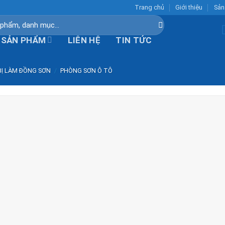
Trang chủ
Giới thiệu
Sản
SẢN PHẨM
LIÊN HỆ
TIN TỨC
BỊ LÀM ĐỒNG SƠN
/
PHÒNG SƠN Ô TÔ