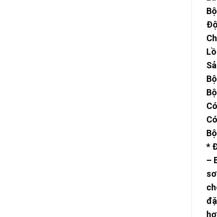
Bộ
Độ
Ch
Lồ
Sả
Bộ
Bộ
Có
Có
Bộ
* 
– 
sơ
ch
đặ
hơ