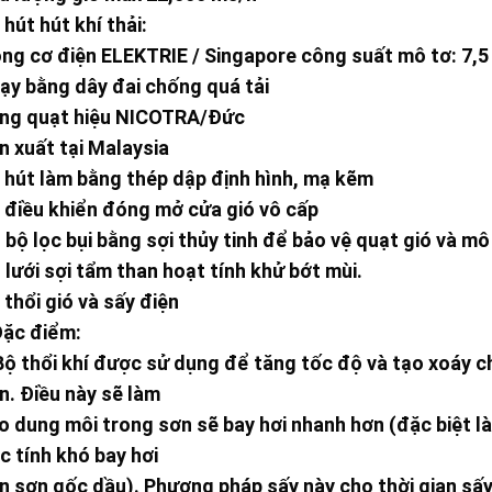
 hút hút khí thải:
ng cơ điện ELEKTRIE / Singapore công suất mô tơ: 7,5
ạy bằng dây đai chống quá tải
ng quạt hiệu NICOTRA/Đức
n xuất tại Malaysia
 hút làm bằng thép dập định hình, mạ kẽm
 điều khiển đóng mở cửa gió vô cấp
 bộ lọc bụi bằng sợi thủy tinh để bảo vệ quạt gió và mô
 lưới sợi tẩm than hoạt tính khử bớt mùi.
 thổi gió và sấy điện
Đặc điểm:
Bộ thổi khí được sử dụng để tăng tốc độ và tạo xoáy c
n. Điều này sẽ làm
o dung môi trong sơn sẽ bay hơi nhanh hơn (đặc biệt l
c tính khó bay hơi
n sơn gốc dầu). Phương pháp sấy này cho thời gian sấ