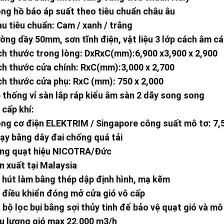
ng hồ báo áp suất theo tiêu chuẩn châu âu
u tiêu chuẩn: Cam / xanh / trắng
ờng dầy 50mm, sơn tĩnh điện, vật liệu 3 lớp cách âm cá
ch thước trong lòng: DxRxC(mm):6,900 x3,900 x 2,900
ch thước cửa chính: RxC(mm):3,000 x 2,700
ch thước cửa phụ: RxC (mm): 750 x 2,000
 thống vỉ sàn lắp ráp kiểu âm sàn 2 dãy song song
 cấp khí:
ng cơ điện ELEKTRIM / Singapore công suất mô tơ: 7,
ạy bằng dây đai chống quá tải
ng quạt hiệu NICOTRA/Đức
n xuất tại Malaysia
 hút làm bằng thép dập định hình, mạ kẽm
 điều khiển đóng mở cửa gió vô cấp
 bộ lọc bụi bằng sợi thủy tinh để bảo vệ quạt gió và mô
u lượng gió max 22,000 m3/h