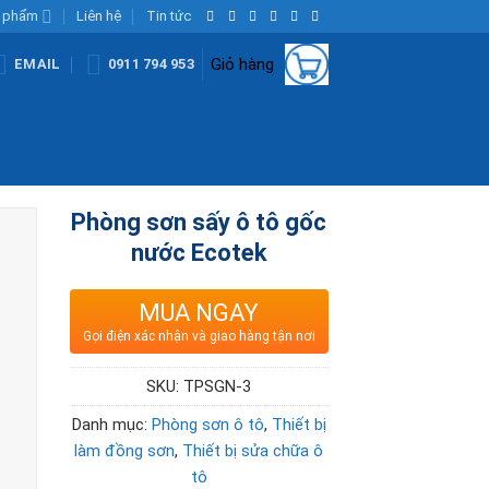
 phẩm
Liên hệ
Tin tức
Giỏ hàng
EMAIL
0911 794 953
Phòng sơn sấy ô tô gốc
nước Ecotek
MUA NGAY
Gọi điện xác nhận và giao hàng tận nơi
SKU:
TPSGN-3
Danh mục:
Phòng sơn ô tô
,
Thiết bị
làm đồng sơn
,
Thiết bị sửa chữa ô
tô