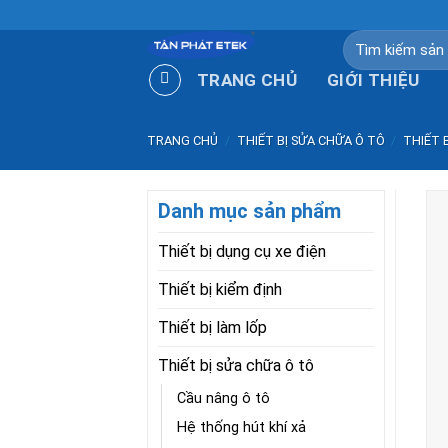
Skip
to
Tìm
kiếm:
content
TRANG CHỦ
GIỚI THIỆU
TRANG CHỦ
/
THIẾT BỊ SỬA CHỮA Ô TÔ
/
THIẾT 
Danh mục sản phẩm
Thiết bị dụng cụ xe điện
Thiết bị kiểm định
Thiết bị làm lốp
Thiết bị sửa chữa ô tô
Cầu nâng ô tô
Hệ thống hút khí xả