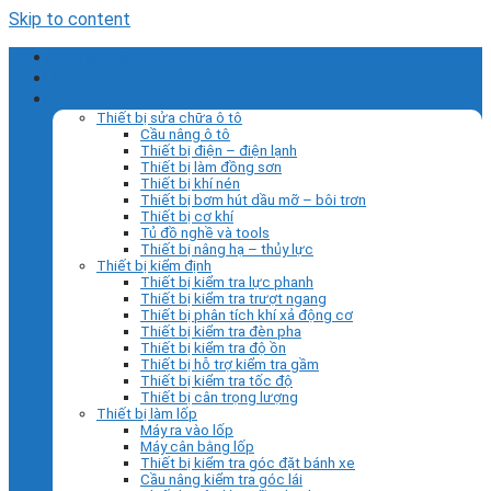
Skip to content
Trang chủ
Giới thiệu
Sản phẩm
Thiết bị sửa chữa ô tô
Cầu nâng ô tô
Thiết bị điện – điện lạnh
Thiết bị làm đồng sơn
Thiết bị khí nén
Thiết bị bơm hút dầu mỡ – bôi trơn
Thiết bị cơ khí
Tủ đồ nghề và tools
Thiết bị nâng hạ – thủy lực
Thiết bị kiểm định
Thiết bị kiểm tra lực phanh
Thiết bị kiểm tra trượt ngang
Thiết bị phân tích khí xả động cơ
Thiết bị kiểm tra đèn pha
Thiết bị kiểm tra độ ồn
Thiết bị hỗ trợ kiểm tra gầm
Thiết bị kiểm tra tốc độ
Thiết bị cân trọng lượng
Thiết bị làm lốp
Máy ra vào lốp
Máy cân bằng lốp
Thiết bị kiểm tra góc đặt bánh xe
Cầu nâng kiểm tra góc lái