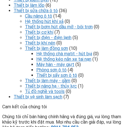
Thiết bị làm lốp
(6)
Thiết bị sửa chữa ô tô
(36)
Cầu nâng ô tô
(14)
Hệ thống hút khí xả
(0)
Thiết bị bơm hút dầu mỡ - bôi trơn
(0)
Thiết bị cơ khí
(7)
Thiết bị điện - điện lạnh
(5)
Thiết bị khí nén
(0)
Thiết bị làm đồng sơn
(10)
Hệ thống chà matit - hút bụi
(0)
Hệ thống kéo nắn xe tai nạn
(1)
Máy hàn - máy giựt
(5)
Phòng sơn ô tô
(4)
Thiết bị sấy sơn ô tô
(0)
Thiết bị làm máy - gầm
(0)
Thiết bị nâng hạ - thủy lực
(1)
Tủ đồ nghề và tools
(0)
Thiết bị vệ sinh làm sạch
(7)
Cam kết của chúng tôi
Chúng tôi chỉ bán hàng chính hãng và đúng giá, vui lòng tham
khảo kỹ trước khi đặt mua. Mọi nhu cầu cần giải đáp, vui lòng