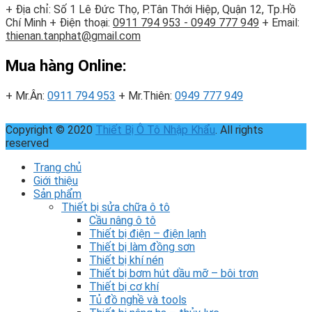
+ Địa chỉ: Số 1 Lê Đức Thọ, P.Tân Thới Hiệp, Quận 12, Tp.Hồ
Chí Minh
+ Điện thoại:
0911 794 953 - 0949 777 949
+ Email:
thienan.tanphat@gmail.com
Mua hàng Online:
+ Mr.Ân:
0911 794 953
+ Mr.Thiên:
0949 777 949
Copyright © 2020
Thiết Bị Ô Tô Nhập Khẩu
. All rights
reserved
Trang chủ
Giới thiệu
Sản phẩm
Thiết bị sửa chữa ô tô
Cầu nâng ô tô
Thiết bị điện – điện lạnh
Thiết bị làm đồng sơn
Thiết bị khí nén
Thiết bị bơm hút dầu mỡ – bôi trơn
Thiết bị cơ khí
Tủ đồ nghề và tools