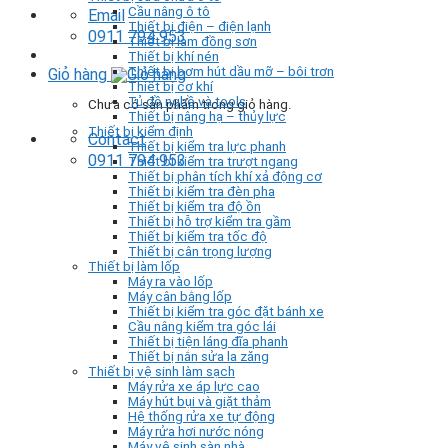
Cầu nâng ô tô
Email
Thiết bị điện – điện lạnh
0911 794 953
Thiết bị làm đồng sơn
Thiết bị khí nén
Thiết bị bơm hút dầu mỡ – bôi trơn
Giỏ hàng
Thiết bị cơ khí
Tủ đồ nghề và tools
Chưa có sản phẩm trong giỏ hàng.
Thiết bị nâng hạ – thủy lực
Thiết bị kiểm định
Contact
Thiết bị kiểm tra lực phanh
0911 794 953
Thiết bị kiểm tra trượt ngang
Thiết bị phân tích khí xả động cơ
Thiết bị kiểm tra đèn pha
Thiết bị kiểm tra độ ồn
Thiết bị hỗ trợ kiểm tra gầm
Thiết bị kiểm tra tốc độ
Thiết bị cân trọng lượng
Thiết bị làm lốp
Máy ra vào lốp
Máy cân bằng lốp
Thiết bị kiểm tra góc đặt bánh xe
Cầu nâng kiểm tra góc lái
Thiết bị tiện láng đĩa phanh
Thiết bị nắn sửa la zăng
Thiết bị vệ sinh làm sạch
Máy rửa xe áp lực cao
Máy hút bụi và giặt thảm
Hệ thống rửa xe tự động
Máy rửa hơi nước nóng
Máy vệ sinh sàn nhà