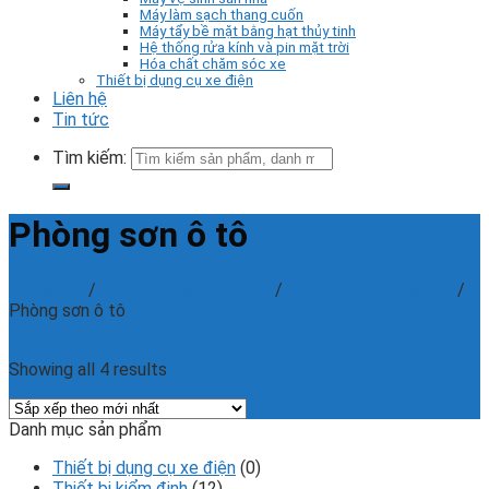
Máy làm sạch thang cuốn
Máy tẩy bề mặt bằng hạt thủy tinh
Hệ thống rửa kính và pin mặt trời
Hóa chất chăm sóc xe
Thiết bị dụng cụ xe điện
Liên hệ
Tin tức
Tìm kiếm:
Phòng sơn ô tô
Trang chủ
/
Thiết bị sửa chữa ô tô
/
Thiết bị làm đồng sơn
/
Phòng sơn ô tô
Phân loại sản phẩm
Showing all 4 results
Danh mục sản phẩm
Thiết bị dụng cụ xe điện
(0)
Thiết bị kiểm định
(12)