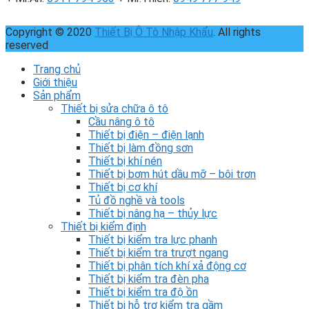
Copyright © 2020
Thiết Bị Ô Tô Nhập Khẩu
. All rights
reserved
Trang chủ
Giới thiệu
Sản phẩm
Thiết bị sửa chữa ô tô
Cầu nâng ô tô
Thiết bị điện – điện lạnh
Thiết bị làm đồng sơn
Thiết bị khí nén
Thiết bị bơm hút dầu mỡ – bôi trơn
Thiết bị cơ khí
Tủ đồ nghề và tools
Thiết bị nâng hạ – thủy lực
Thiết bị kiểm định
Thiết bị kiểm tra lực phanh
Thiết bị kiểm tra trượt ngang
Thiết bị phân tích khí xả động cơ
Thiết bị kiểm tra đèn pha
Thiết bị kiểm tra độ ồn
Thiết bị hỗ trợ kiểm tra gầm