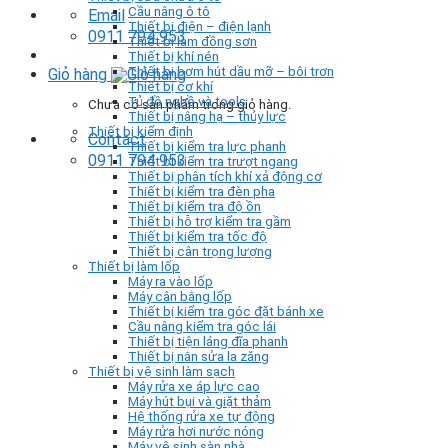
Cầu nâng ô tô
Email
Thiết bị điện – điện lạnh
0911 794 953
Thiết bị làm đồng sơn
Thiết bị khí nén
Thiết bị bơm hút dầu mỡ – bôi trơn
Giỏ hàng
Thiết bị cơ khí
Tủ đồ nghề và tools
Chưa có sản phẩm trong giỏ hàng.
Thiết bị nâng hạ – thủy lực
Thiết bị kiểm định
Contact
Thiết bị kiểm tra lực phanh
0911 794 953
Thiết bị kiểm tra trượt ngang
Thiết bị phân tích khí xả động cơ
Thiết bị kiểm tra đèn pha
Thiết bị kiểm tra độ ồn
Thiết bị hỗ trợ kiểm tra gầm
Thiết bị kiểm tra tốc độ
Thiết bị cân trọng lượng
Thiết bị làm lốp
Máy ra vào lốp
Máy cân bằng lốp
Thiết bị kiểm tra góc đặt bánh xe
Cầu nâng kiểm tra góc lái
Thiết bị tiện láng đĩa phanh
Thiết bị nắn sửa la zăng
Thiết bị vệ sinh làm sạch
Máy rửa xe áp lực cao
Máy hút bụi và giặt thảm
Hệ thống rửa xe tự động
Máy rửa hơi nước nóng
Máy vệ sinh sàn nhà