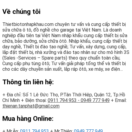
Về chúng tôi
Thietbiotonhapkhau.com chuyên tư vấn và cung cấp thiết bị
sửa chữa ô tô, đồ nghề cho garage tại Việt Nam. Là doanh
nghiệp đầu tiên tại Việt Nam nhập khẩu cung cấp thiết bị sửa
chữa, bảo dưỡng, sửa chữa ôtô. Nhập khẩu, cung cấp thiết bị
dạy nghề, Thiết bị đào tạo nghề; Tư vấn, xây dựng, cung cấp,
lắp đặt thiết bị, nhà xưởng và đào tạo nhân sự cho mô hình 3S
(Sales -Services – Spare parts) theo quy chuẩn toàn cầu;
Cung cấp phụ tùng ôtô; Tư vấn giải pháp tổng thể và thiết bị
cho các dây chuyền sản xuất, lắp ráp ôtô, xe máy, xe điện…
Thông tin liên hệ:
+ Địa chỉ: Số 1 Lê Đức Thọ, P.Tân Thới Hiệp, Quận 12, Tp.Hồ
Chí Minh
+ Điện thoại:
0911 794 953 - 0949 777 949
+ Email:
thienan.tanphat@gmail.com
Mua hàng Online:
+ Mr.Ân:
0911 794 953
+ Mr.Thiên:
0949 777 949