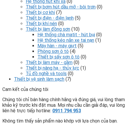
Hệ thống hút khí xả
(0)
Thiết bị bơm hút dầu mỡ - bôi trơn
(0)
Thiết bị cơ khí
(7)
Thiết bị điện - điện lạnh
(5)
Thiết bị khí nén
(0)
Thiết bị làm đồng sơn
(10)
Hệ thống chà matit - hút bụi
(0)
Hệ thống kéo nắn xe tai nạn
(1)
Máy hàn - máy giựt
(5)
Phòng sơn ô tô
(4)
Thiết bị sấy sơn ô tô
(0)
Thiết bị làm máy - gầm
(0)
Thiết bị nâng hạ - thủy lực
(1)
Tủ đồ nghề và tools
(0)
Thiết bị vệ sinh làm sạch
(7)
Cam kết của chúng tôi
Chúng tôi chỉ bán hàng chính hãng và đúng giá, vui lòng tham
khảo kỹ trước khi đặt mua. Mọi nhu cầu cần giải đáp, vui lòng
liên hệ trực tiếp hotline:
0911 794 953
Không tìm thấy sản phẩm nào khớp với lựa chọn của bạn.