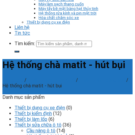
Máy làm sạch thang cuốn
Máy tẩy bề mặt bằng hạt thủy tinh
Hệ thống rửa kính và pin mặt trời
Hóa chất chăm sóc xe
Thiết bị dụng cụ xe điện
Liên hệ
Tin tức
Tìm kiếm:
Hệ thống chà matit - hút bụi
Trang chủ
/
Thiết bị sửa chữa ô tô
/
Thiết bị làm đồng sơn
/
Hệ thống chà matit - hút bụi
Phân loại sản phẩm
Danh mục sản phẩm
Thiết bị dụng cụ xe điện
(0)
Thiết bị kiểm định
(12)
Thiết bị làm lốp
(6)
Thiết bị sửa chữa ô tô
(36)
Cầu nâng ô tô
(14)