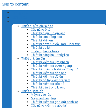
Skip to content
Trang chủ
Giới thiệu
Sản phẩm
Thiết bị sửa chữa ô tô
Cầu nâng ô tô
Thiết bị điện – điện lạnh
Thiết bị làm đồng sơn
Thiết bị khí nén
Thiết bị bơm hút dầu mỡ – bôi trơn
Thiết bị cơ khí
Tủ đồ nghề và tools
Thiết bị nâng hạ – thủy lực
Thiết bị kiểm định
Thiết bị kiểm tra lực phanh
Thiết bị kiểm tra trượt ngang
Thiết bị phân tích khí xả động cơ
Thiết bị kiểm tra đèn pha
Thiết bị kiểm tra độ ồn
Thiết bị hỗ trợ kiểm tra gầm
Thiết bị kiểm tra tốc độ
Thiết bị cân trọng lượng
Thiết bị làm lốp
Máy ra vào lốp
Máy cân bằng lốp
Thiết bị kiểm tra góc đặt bánh xe
Cầu nâng kiểm tra góc lái