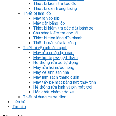
Thiết bị kiểm tra tốc độ
Thiết bị cân trọng lượng
Thiết bị làm lốp
Máy ra vào lốp
Máy cân bằng lốp
Thiết bị kiểm tra góc đặt bánh xe
Cầu nâng kiểm tra góc lái
Thiết bị tiện láng đĩa phanh
Thiết bị nắn sửa la zăng
Thiết bị vệ sinh làm sạch
Máy rửa xe áp lực cao
Máy hút bụi và giặt thảm
Hệ thống rửa xe tự động
Máy rửa hơi nước nóng
Máy vệ sinh sàn nhà
Máy làm sạch thang cuốn
Máy tẩy bề mặt bằng hạt thủy tinh
Hệ thống rửa kính và pin mặt trời
Hóa chất chăm sóc xe
Thiết bị dụng cụ xe điện
Liên hệ
Tin tức