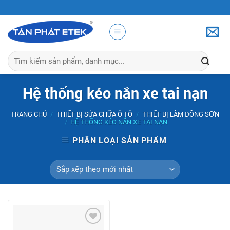
Skip
to
content
Tìm
kiếm:
Hệ thống kéo nắn xe tai nạn
TRANG CHỦ
/
THIẾT BỊ SỬA CHỮA Ô TÔ
/
THIẾT BỊ LÀM ĐỒNG SƠN
/
HỆ THỐNG KÉO NẮN XE TAI NẠN
PHÂN LOẠI SẢN PHẨM