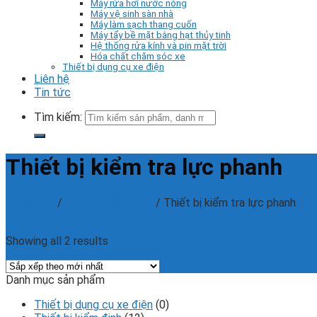
Máy rửa hơi nước nóng
Máy vệ sinh sàn nhà
Máy làm sạch thang cuốn
Máy tẩy bề mặt bằng hạt thủy tinh
Hệ thống rửa kính và pin mặt trời
Hóa chất chăm sóc xe
Thiết bị dụng cụ xe điện
Liên hệ
Tin tức
Tìm kiếm:
Thiết bị kiểm tra lực phanh
Trang chủ
/
Thiết bị kiểm định
/
Thiết bị kiểm tra lực phanh
Phân loại sản phẩm
Showing all 2 results
Danh mục sản phẩm
Thiết bị dụng cụ xe điện
(0)