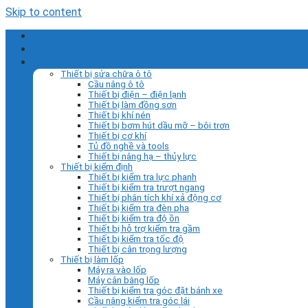
Skip to content
Trang chủ
Giới thiệu
Sản phẩm
Thiết bị sửa chữa ô tô
Cầu nâng ô tô
Thiết bị điện – điện lạnh
Thiết bị làm đồng sơn
Thiết bị khí nén
Thiết bị bơm hút dầu mỡ – bôi trơn
Thiết bị cơ khí
Tủ đồ nghề và tools
Thiết bị nâng hạ – thủy lực
Thiết bị kiểm định
Thiết bị kiểm tra lực phanh
Thiết bị kiểm tra trượt ngang
Thiết bị phân tích khí xả động cơ
Thiết bị kiểm tra đèn pha
Thiết bị kiểm tra độ ồn
Thiết bị hỗ trợ kiểm tra gầm
Thiết bị kiểm tra tốc độ
Thiết bị cân trọng lượng
Thiết bị làm lốp
Máy ra vào lốp
Máy cân bằng lốp
Thiết bị kiểm tra góc đặt bánh xe
Cầu nâng kiểm tra góc lái