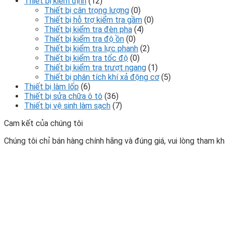
Thiết bị kiểm định
(12)
Thiết bị cân trọng lượng
(0)
Thiết bị hỗ trợ kiểm tra gầm
(0)
Thiết bị kiểm tra đèn pha
(4)
Thiết bị kiểm tra độ ồn
(0)
Thiết bị kiểm tra lực phanh
(2)
Thiết bị kiểm tra tốc độ
(0)
Thiết bị kiểm tra trượt ngang
(1)
Thiết bị phân tích khí xả động cơ
(5)
Thiết bị làm lốp
(6)
Thiết bị sửa chữa ô tô
(36)
Thiết bị vệ sinh làm sạch
(7)
Cam kết của chúng tôi
Chúng tôi chỉ bán hàng chính hãng và đúng giá, vui lòng tham khả