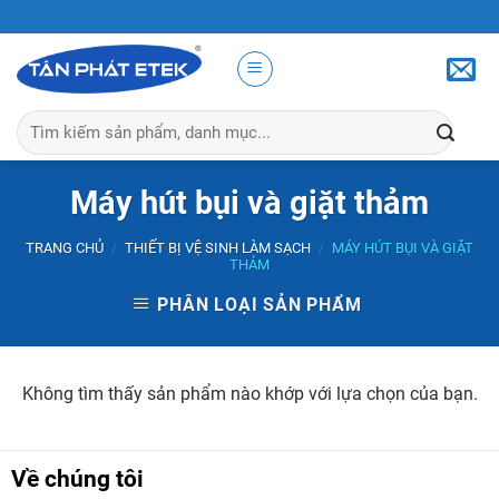
Skip
to
content
Tìm
kiếm:
Máy hút bụi và giặt thảm
TRANG CHỦ
/
THIẾT BỊ VỆ SINH LÀM SẠCH
/
MÁY HÚT BỤI VÀ GIẶT
THẢM
PHÂN LOẠI SẢN PHẨM
Không tìm thấy sản phẩm nào khớp với lựa chọn của bạn.
Về chúng tôi