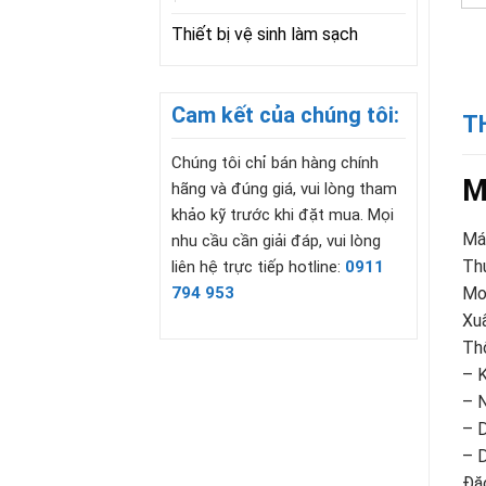
Thiết bị vệ sinh làm sạch
Cam kết của chúng tôi:
T
Chúng tôi chỉ bán hàng chính
M
hãng và đúng giá, vui lòng tham
khảo kỹ trước khi đặt mua. Mọi
Máy
nhu cầu cần giải đáp, vui lòng
Th
liên hệ trực tiếp hotline:
0911
Mo
794 953
Xuấ
Thô
– 
– 
– D
– D
Đặ