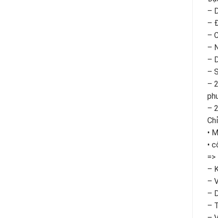
– D
– Đ
– C
– N
– D
– 
– 2
ph
– 2
Chỉ
• M
• c
=> 
– K
– V
– D
– 
– V