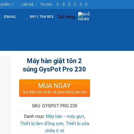
 phẩm
Liên hệ
Tin tức
Giỏ hàng
EMAIL
0911 794 953
Máy hàn giật tôn 2
súng GysPot Pro 230
MUA NGAY
Gọi điện xác nhận và giao hàng tận nơi
SKU:
GYSPOT PRO 230
Danh mục:
Máy hàn - máy giựt
,
Thiết bị làm đồng sơn
,
Thiết bị sửa
chữa ô tô