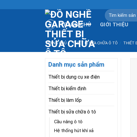
Skip
to
Tìm
kiếm:
content
TRANG CHỦ
GIỚI THIỆU
TRANG CHỦ
/
THIẾT BỊ SỬA CHỮA Ô TÔ
/
THIẾT 
Danh mục sản phẩm
Thiết bị dụng cụ xe điện
Thiết bị kiểm định
Thiết bị làm lốp
Thiết bị sửa chữa ô tô
Cầu nâng ô tô
Hệ thống hút khí xả