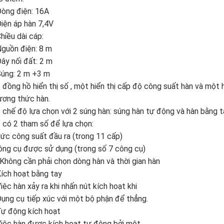
òng điện: 16A
iện áp hàn 7,4V
hiều dài cáp:
guồn điện: 8 m
ây nối đất: 2 m
Súng: 2 m +3 m
 đồng hồ hiển thị số , một hiển thị cấp độ công suất hàn và một 
ương thức hàn.
 chế độ lựa chọn với 2 súng hàn: súng hàn tự động và hàn bằng t
 có 2 tham số để lựa chọn:
ức công suất đầu ra (trong 11 cấp)
ông cụ được sử dụng (trong số 7 công cụ)
Không cần phải chọn dòng hàn và thời gian hàn
ích hoạt bằng tay
iệc hàn xảy ra khi nhấn nút kích hoạt khi
ụng cụ tiếp xúc với một bộ phận để thẳng.
Tự động kích hoạt
iệc hàn được kích hoạt tự động bởi một