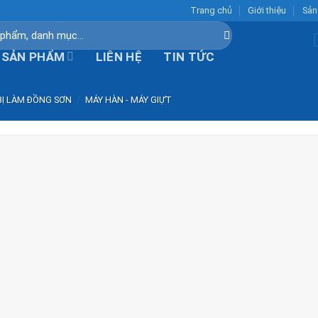
Trang chủ
Giới thiệu
Sản
SẢN PHẨM
LIÊN HỆ
TIN TỨC
BỊ LÀM ĐỒNG SƠN
/
MÁY HÀN - MÁY GIỰT