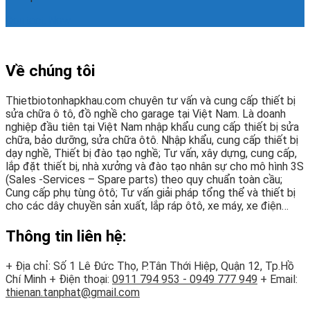
Contact Now
Về chúng tôi
Thietbiotonhapkhau.com chuyên tư vấn và cung cấp thiết bị
sửa chữa ô tô, đồ nghề cho garage tại Việt Nam. Là doanh
nghiệp đầu tiên tại Việt Nam nhập khẩu cung cấp thiết bị sửa
chữa, bảo dưỡng, sửa chữa ôtô. Nhập khẩu, cung cấp thiết bị
dạy nghề, Thiết bị đào tạo nghề; Tư vấn, xây dựng, cung cấp,
lắp đặt thiết bị, nhà xưởng và đào tạo nhân sự cho mô hình 3S
(Sales -Services – Spare parts) theo quy chuẩn toàn cầu;
Cung cấp phụ tùng ôtô; Tư vấn giải pháp tổng thể và thiết bị
cho các dây chuyền sản xuất, lắp ráp ôtô, xe máy, xe điện…
Thông tin liên hệ:
+ Địa chỉ: Số 1 Lê Đức Thọ, P.Tân Thới Hiệp, Quận 12, Tp.Hồ
Chí Minh
+ Điện thoại:
0911 794 953 - 0949 777 949
+ Email:
thienan.tanphat@gmail.com