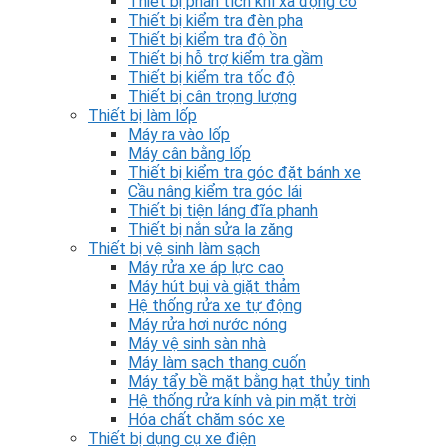
Thiết bị phân tích khí xả động cơ
Thiết bị kiểm tra đèn pha
Thiết bị kiểm tra độ ồn
Thiết bị hỗ trợ kiểm tra gầm
Thiết bị kiểm tra tốc độ
Thiết bị cân trọng lượng
Thiết bị làm lốp
Máy ra vào lốp
Máy cân bằng lốp
Thiết bị kiểm tra góc đặt bánh xe
Cầu nâng kiểm tra góc lái
Thiết bị tiện láng đĩa phanh
Thiết bị nắn sửa la zăng
Thiết bị vệ sinh làm sạch
Máy rửa xe áp lực cao
Máy hút bụi và giặt thảm
Hệ thống rửa xe tự động
Máy rửa hơi nước nóng
Máy vệ sinh sàn nhà
Máy làm sạch thang cuốn
Máy tẩy bề mặt bằng hạt thủy tinh
Hệ thống rửa kính và pin mặt trời
Hóa chất chăm sóc xe
Thiết bị dụng cụ xe điện