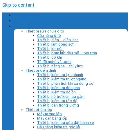
Skip to content
Trang chủ
Giới thiệu
Sản phẩm
Thiết bị sửa chữa ô tô
Cầu nâng ô tô
Thiết bị điện – điện lạnh
Thiết bị làm đồng sơn
Thiết bị khí nén
Thiết bị bơm hút dầu mỡ – bôi trơn
Thiết bị cơ khí
Tủ đồ nghề và tools
Thiết bị nâng hạ – thủy lực
Thiết bị kiểm định
Thiết bị kiểm tra lực phanh
Thiết bị kiểm tra trượt ngang
Thiết bị phân tích khí xả động cơ
Thiết bị kiểm tra đèn pha
Thiết bị kiểm tra độ ồn
Thiết bị hỗ trợ kiểm tra gầm
Thiết bị kiểm tra tốc độ
Thiết bị cân trọng lượng
Thiết bị làm lốp
Máy ra vào lốp
Máy cân bằng lốp
Thiết bị kiểm tra góc đặt bánh xe
Cầu nâng kiểm tra góc lái