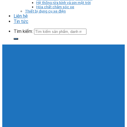
Hệ thống rửa kính và pin mặt trời
Hóa chất chăm sóc xe
Thiết bị dụng cụ xe điện
Liên hệ
Tin tức
Tìm kiếm: