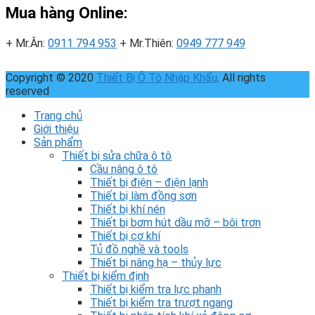
Mua hàng Online:
+ Mr.Ân:
0911 794 953
+ Mr.Thiên:
0949 777 949
Copyright © 2020
Thiết Bị Ô Tô Nhập Khẩu
. All rights
reserved
Trang chủ
Giới thiệu
Sản phẩm
Thiết bị sửa chữa ô tô
Cầu nâng ô tô
Thiết bị điện – điện lạnh
Thiết bị làm đồng sơn
Thiết bị khí nén
Thiết bị bơm hút dầu mỡ – bôi trơn
Thiết bị cơ khí
Tủ đồ nghề và tools
Thiết bị nâng hạ – thủy lực
Thiết bị kiểm định
Thiết bị kiểm tra lực phanh
Thiết bị kiểm tra trượt ngang