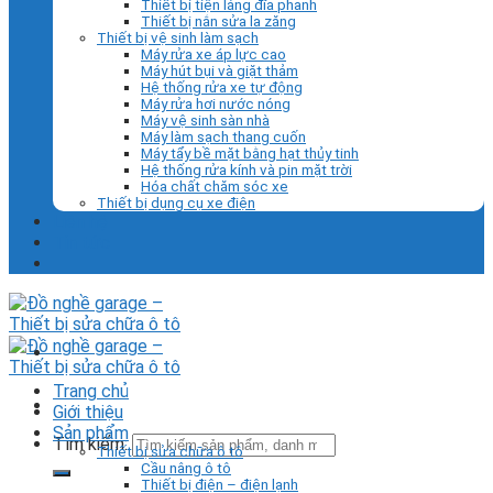
Thiết bị tiện láng đĩa phanh
Thiết bị nắn sửa la zăng
Thiết bị vệ sinh làm sạch
Máy rửa xe áp lực cao
Máy hút bụi và giặt thảm
Hệ thống rửa xe tự động
Máy rửa hơi nước nóng
Máy vệ sinh sàn nhà
Máy làm sạch thang cuốn
Máy tẩy bề mặt bằng hạt thủy tinh
Hệ thống rửa kính và pin mặt trời
Hóa chất chăm sóc xe
Thiết bị dụng cụ xe điện
Liên hệ
Tin tức
Trang chủ
Giới thiệu
Sản phẩm
Tìm kiếm:
Thiết bị sửa chữa ô tô
Cầu nâng ô tô
Thiết bị điện – điện lạnh