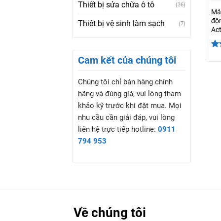
Thiết bị sửa chữa ô tô
(36)
Máy
độn
Thiết bị vệ sinh làm sạch
(7)
Act
Đư
Cam kết của chúng tôi
hạ
sa
Chúng tôi chỉ bán hàng chính
hãng và đúng giá, vui lòng tham
khảo kỹ trước khi đặt mua. Mọi
nhu cầu cần giải đáp, vui lòng
liên hệ trực tiếp hotline:
0911
794 953
Về chúng tôi