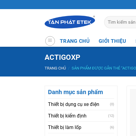
Skip
to
content
Tìm
kiếm:
TRANG CHỦ
GIỚI THIỆU
ACTIGOXP
TRANG CHỦ
/
SẢN PHẨM ĐƯỢC GẮN THẺ “ACTIGO
Danh mục sản phẩm
Thiết bị dụng cụ xe điện
(0)
Thiết bị kiểm định
(12)
Thiết bị làm lốp
(6)