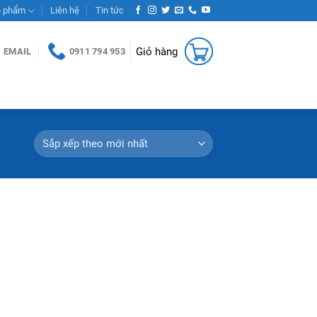
n phẩm
Liên hệ
Tin tức
Giỏ hàng
EMAIL
0911 794 953