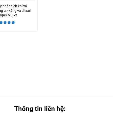
 phân tích khí xả
g cơ xăng và diesel
igas Muller
ợc xếp
ng
5.00
5
o
Thông tin liên hệ: