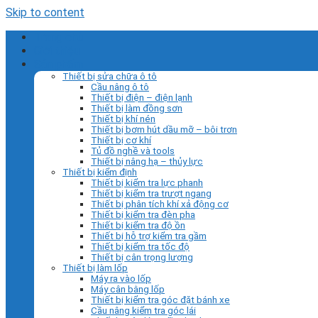
Skip to content
Trang chủ
Giới thiệu
Sản phẩm
Thiết bị sửa chữa ô tô
Cầu nâng ô tô
Thiết bị điện – điện lạnh
Thiết bị làm đồng sơn
Thiết bị khí nén
Thiết bị bơm hút dầu mỡ – bôi trơn
Thiết bị cơ khí
Tủ đồ nghề và tools
Thiết bị nâng hạ – thủy lực
Thiết bị kiểm định
Thiết bị kiểm tra lực phanh
Thiết bị kiểm tra trượt ngang
Thiết bị phân tích khí xả động cơ
Thiết bị kiểm tra đèn pha
Thiết bị kiểm tra độ ồn
Thiết bị hỗ trợ kiểm tra gầm
Thiết bị kiểm tra tốc độ
Thiết bị cân trọng lượng
Thiết bị làm lốp
Máy ra vào lốp
Máy cân bằng lốp
Thiết bị kiểm tra góc đặt bánh xe
Cầu nâng kiểm tra góc lái