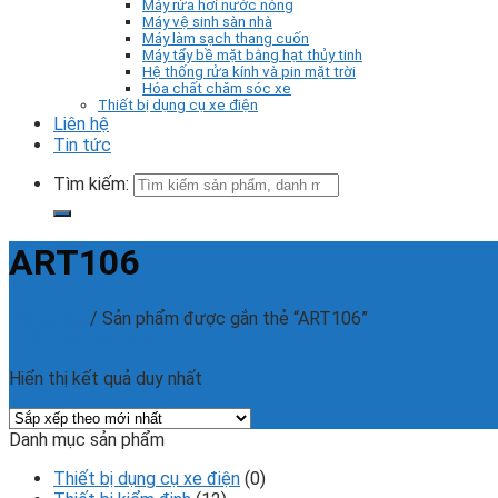
Máy rửa hơi nước nóng
Máy vệ sinh sàn nhà
Máy làm sạch thang cuốn
Máy tẩy bề mặt bằng hạt thủy tinh
Hệ thống rửa kính và pin mặt trời
Hóa chất chăm sóc xe
Thiết bị dụng cụ xe điện
Liên hệ
Tin tức
Tìm kiếm:
ART106
Trang chủ
/
Sản phẩm được gắn thẻ “ART106”
Phân loại sản phẩm
Hiển thị kết quả duy nhất
Danh mục sản phẩm
Thiết bị dụng cụ xe điện
(0)