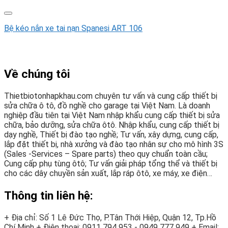
Bệ kéo nắn xe tai nạn Spanesi ART 106
Về chúng tôi
Thietbiotonhapkhau.com chuyên tư vấn và cung cấp thiết bị
sửa chữa ô tô, đồ nghề cho garage tại Việt Nam. Là doanh
nghiệp đầu tiên tại Việt Nam nhập khẩu cung cấp thiết bị sửa
chữa, bảo dưỡng, sửa chữa ôtô. Nhập khẩu, cung cấp thiết bị
dạy nghề, Thiết bị đào tạo nghề; Tư vấn, xây dựng, cung cấp,
lắp đặt thiết bị, nhà xưởng và đào tạo nhân sự cho mô hình 3S
(Sales -Services – Spare parts) theo quy chuẩn toàn cầu;
Cung cấp phụ tùng ôtô; Tư vấn giải pháp tổng thể và thiết bị
cho các dây chuyền sản xuất, lắp ráp ôtô, xe máy, xe điện…
Thông tin liên hệ:
+ Địa chỉ: Số 1 Lê Đức Thọ, P.Tân Thới Hiệp, Quận 12, Tp.Hồ
Chí Minh
+ Điện thoại:
0911 794 953 - 0949 777 949
+ Email: