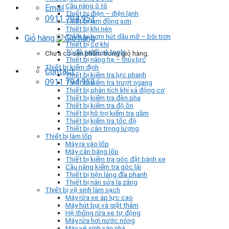
Cầu nâng ô tô
Email
Thiết bị điện – điện lạnh
0911 794 953
Thiết bị làm đồng sơn
Thiết bị khí nén
Thiết bị bơm hút dầu mỡ – bôi trơn
Giỏ hàng
Thiết bị cơ khí
Tủ đồ nghề và tools
Chưa có sản phẩm trong giỏ hàng.
Thiết bị nâng hạ – thủy lực
Thiết bị kiểm định
Contact
Thiết bị kiểm tra lực phanh
0911 794 953
Thiết bị kiểm tra trượt ngang
Thiết bị phân tích khí xả động cơ
Thiết bị kiểm tra đèn pha
Thiết bị kiểm tra độ ồn
Thiết bị hỗ trợ kiểm tra gầm
Thiết bị kiểm tra tốc độ
Thiết bị cân trọng lượng
Thiết bị làm lốp
Máy ra vào lốp
Máy cân bằng lốp
Thiết bị kiểm tra góc đặt bánh xe
Cầu nâng kiểm tra góc lái
Thiết bị tiện láng đĩa phanh
Thiết bị nắn sửa la zăng
Thiết bị vệ sinh làm sạch
Máy rửa xe áp lực cao
Máy hút bụi và giặt thảm
Hệ thống rửa xe tự động
Máy rửa hơi nước nóng
Máy vệ sinh sàn nhà