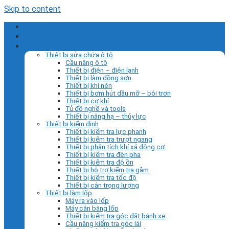
Skip to content
Trang chủ
Giới thiệu
Sản phẩm
Thiết bị sửa chữa ô tô
Cầu nâng ô tô
Thiết bị điện – điện lạnh
Thiết bị làm đồng sơn
Thiết bị khí nén
Thiết bị bơm hút dầu mỡ – bôi trơn
Thiết bị cơ khí
Tủ đồ nghề và tools
Thiết bị nâng hạ – thủy lực
Thiết bị kiểm định
Thiết bị kiểm tra lực phanh
Thiết bị kiểm tra trượt ngang
Thiết bị phân tích khí xả động cơ
Thiết bị kiểm tra đèn pha
Thiết bị kiểm tra độ ồn
Thiết bị hỗ trợ kiểm tra gầm
Thiết bị kiểm tra tốc độ
Thiết bị cân trọng lượng
Thiết bị làm lốp
Máy ra vào lốp
Máy cân bằng lốp
Thiết bị kiểm tra góc đặt bánh xe
Cầu nâng kiểm tra góc lái