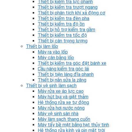
Thiết bị kiểm tra lực phanh
Thiết bị kiểm tra trượt ngang
Thiết bị phân tích khí xả động cơ
Thiết bị kiểm tra đèn pha
Thiết bị kiểm tra độ ồn
Thiết bị hỗ trợ kiểm tra gầm
Thiết bị kiểm tra tốc độ
Thiết bị cân trọng lượng
Thiết bị làm lốp
Máy ra vào lốp
Máy cân bằng lốp
Thiết bị kiểm tra góc đặt bánh xe
Cầu nâng kiểm tra góc lái
Thiết bị tiện láng đĩa phanh
Thiết bị nắn sửa la zăng
Thiết bị vệ sinh làm sạch
Máy rửa xe áp lực cao
Máy hút bụi và giặt thảm
Hệ thống rửa xe tự động
Máy rửa hơi nước nóng
Máy vệ sinh sàn nhà
Máy làm sạch thang cuốn
Máy tẩy bề mặt bằng hạt thủy tinh
Hệ thống rửa kính và pin mặt trời