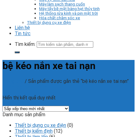
Máy làm sạch thang cuốn
Máy tẩy bề mặt bằng hạt thủy tinh
Hệ thống rửa kính và pin mặt trời
Hóa chất chăm sóc xe
Thiết bị dụng cụ xe điện
Liên hệ
Tin tức
Tìm kiếm:
bệ kéo nắn xe tai nạn
Trang chủ
/
Sản phẩm được gắn thẻ “bệ kéo nắn xe tai nạn”
Phân loại sản phẩm
Hiển thị kết quả duy nhất
Danh mục sản phẩm
Thiết bị dụng cụ xe điện
(0)
Thiết bị kiểm định
(12)
Thiết bị làm lốp
(6)