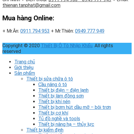
thienan.tanphat@gmail.com
Mua hàng Online:
+ Mr.Ân:
0911 794 953
+ Mr.Thiên:
0949 777 949
Copyright © 2020
Thiết Bị Ô Tô Nhập Khẩu
. All rights
reserved
Trang chủ
Giới thiệu
Sản phẩm
Thiết bị sửa chữa ô tô
Cầu nâng ô tô
Thiết bị điện – điện lạnh
Thiết bị làm đồng sơn
Thiết bị khí nén
Thiết bị bơm hút dầu mỡ – bôi trơn
Thiết bị cơ khí
Tủ đồ nghề và tools
Thiết bị nâng hạ – thủy lực
Thiết bị kiểm định