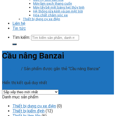
Máy làm sạch thang cuốn
Máy tẩy bề mặt bằng hạt thủy tinh
Hệ thống rửa kính và pin mặt trời
Hóa chất chăm sóc xe
Thiết bị dụng cụ xe điện
Liên hệ
Tin tức
Tìm kiếm:
Cầu nâng Banzai
Trang chủ
/
Sản phẩm được gắn thẻ “Cầu nâng Banzai”
Phân loại sản phẩm
Hiển thị kết quả duy nhất
Danh mục sản phẩm
Thiết bị dụng cụ xe điện
(0)
Thiết bị kiểm định
(12)
Thiết bị làm lốp
(6)