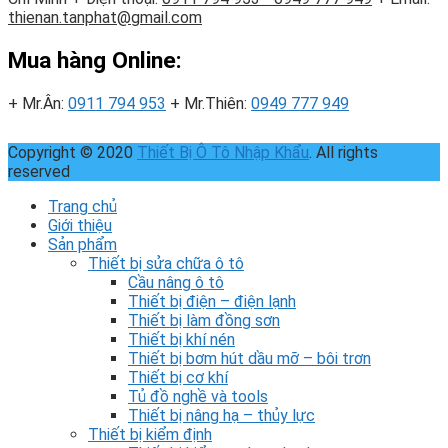
thienan.tanphat@gmail.com
Mua hàng Online:
+ Mr.Ân:
0911 794 953
+ Mr.Thiên:
0949 777 949
Copyright © 2020
Thiết Bị Ô Tô Nhập Khẩu
. All rights
reserved
Trang chủ
Giới thiệu
Sản phẩm
Thiết bị sửa chữa ô tô
Cầu nâng ô tô
Thiết bị điện – điện lạnh
Thiết bị làm đồng sơn
Thiết bị khí nén
Thiết bị bơm hút dầu mỡ – bôi trơn
Thiết bị cơ khí
Tủ đồ nghề và tools
Thiết bị nâng hạ – thủy lực
Thiết bị kiểm định