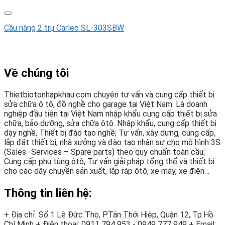
Cầu nâng 2 trụ Carleo SL-303SBW
Về chúng tôi
Thietbiotonhapkhau.com chuyên tư vấn và cung cấp thiết bị
sửa chữa ô tô, đồ nghề cho garage tại Việt Nam. Là doanh
nghiệp đầu tiên tại Việt Nam nhập khẩu cung cấp thiết bị sửa
chữa, bảo dưỡng, sửa chữa ôtô. Nhập khẩu, cung cấp thiết bị
dạy nghề, Thiết bị đào tạo nghề; Tư vấn, xây dựng, cung cấp,
lắp đặt thiết bị, nhà xưởng và đào tạo nhân sự cho mô hình 3S
(Sales -Services – Spare parts) theo quy chuẩn toàn cầu;
Cung cấp phụ tùng ôtô; Tư vấn giải pháp tổng thể và thiết bị
cho các dây chuyền sản xuất, lắp ráp ôtô, xe máy, xe điện…
Thông tin liên hệ:
+ Địa chỉ: Số 1 Lê Đức Thọ, P.Tân Thới Hiệp, Quận 12, Tp.Hồ
Chí Minh
+ Điện thoại:
0911 794 953 - 0949 777 949
+ Email: