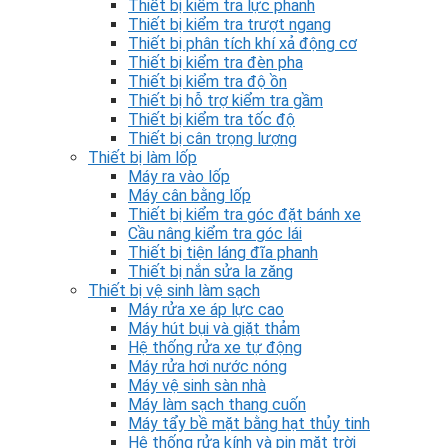
Thiết bị kiểm tra lực phanh
Thiết bị kiểm tra trượt ngang
Thiết bị phân tích khí xả động cơ
Thiết bị kiểm tra đèn pha
Thiết bị kiểm tra độ ồn
Thiết bị hỗ trợ kiểm tra gầm
Thiết bị kiểm tra tốc độ
Thiết bị cân trọng lượng
Thiết bị làm lốp
Máy ra vào lốp
Máy cân bằng lốp
Thiết bị kiểm tra góc đặt bánh xe
Cầu nâng kiểm tra góc lái
Thiết bị tiện láng đĩa phanh
Thiết bị nắn sửa la zăng
Thiết bị vệ sinh làm sạch
Máy rửa xe áp lực cao
Máy hút bụi và giặt thảm
Hệ thống rửa xe tự động
Máy rửa hơi nước nóng
Máy vệ sinh sàn nhà
Máy làm sạch thang cuốn
Máy tẩy bề mặt bằng hạt thủy tinh
Hệ thống rửa kính và pin mặt trời