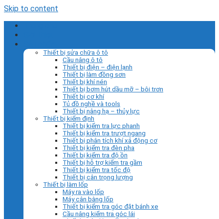
Skip to content
Trang chủ
Giới thiệu
Sản phẩm
Thiết bị sửa chữa ô tô
Cầu nâng ô tô
Thiết bị điện – điện lạnh
Thiết bị làm đồng sơn
Thiết bị khí nén
Thiết bị bơm hút dầu mỡ – bôi trơn
Thiết bị cơ khí
Tủ đồ nghề và tools
Thiết bị nâng hạ – thủy lực
Thiết bị kiểm định
Thiết bị kiểm tra lực phanh
Thiết bị kiểm tra trượt ngang
Thiết bị phân tích khí xả động cơ
Thiết bị kiểm tra đèn pha
Thiết bị kiểm tra độ ồn
Thiết bị hỗ trợ kiểm tra gầm
Thiết bị kiểm tra tốc độ
Thiết bị cân trọng lượng
Thiết bị làm lốp
Máy ra vào lốp
Máy cân bằng lốp
Thiết bị kiểm tra góc đặt bánh xe
Cầu nâng kiểm tra góc lái