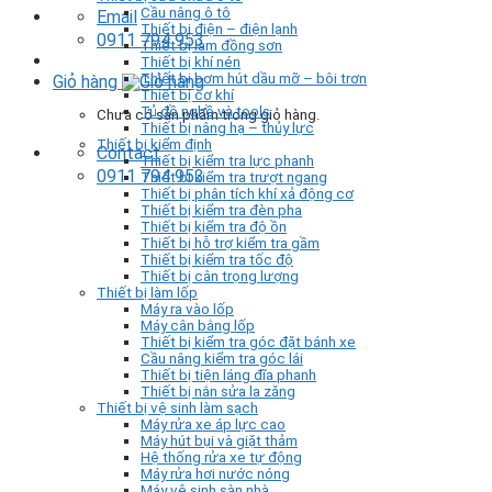
Cầu nâng ô tô
Email
Thiết bị điện – điện lạnh
0911 794 953
Thiết bị làm đồng sơn
Thiết bị khí nén
Thiết bị bơm hút dầu mỡ – bôi trơn
Giỏ hàng
Thiết bị cơ khí
Tủ đồ nghề và tools
Chưa có sản phẩm trong giỏ hàng.
Thiết bị nâng hạ – thủy lực
Thiết bị kiểm định
Contact
Thiết bị kiểm tra lực phanh
0911 794 953
Thiết bị kiểm tra trượt ngang
Thiết bị phân tích khí xả động cơ
Thiết bị kiểm tra đèn pha
Thiết bị kiểm tra độ ồn
Thiết bị hỗ trợ kiểm tra gầm
Thiết bị kiểm tra tốc độ
Thiết bị cân trọng lượng
Thiết bị làm lốp
Máy ra vào lốp
Máy cân bằng lốp
Thiết bị kiểm tra góc đặt bánh xe
Cầu nâng kiểm tra góc lái
Thiết bị tiện láng đĩa phanh
Thiết bị nắn sửa la zăng
Thiết bị vệ sinh làm sạch
Máy rửa xe áp lực cao
Máy hút bụi và giặt thảm
Hệ thống rửa xe tự động
Máy rửa hơi nước nóng
Máy vệ sinh sàn nhà