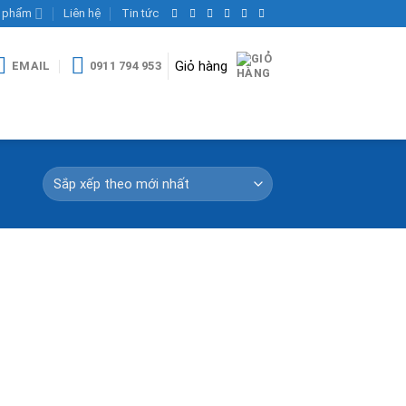
 phẩm
Liên hệ
Tin tức
Giỏ hàng
EMAIL
0911 794 953