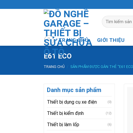
Skip
to
content
Tìm
kiếm:
TRANG CHỦ
GIỚI THIỆU
E61 ECO
TRANG CHỦ
/
SẢN PHẨM ĐƯỢC GẮN THẺ “E61 ECO
Danh mục sản phẩm
Thiết bị dụng cụ xe điện
(0)
Thiết bị kiểm định
(12)
Thiết bị làm lốp
(6)