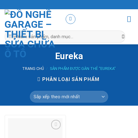
Skip
to
content
Tìm
kiếm:
Eureka
TRANG CHỦ
/
SẢN PHẨM ĐƯỢC GẮN THẺ “EUREKA”
PHÂN LOẠI SẢN PHẨM