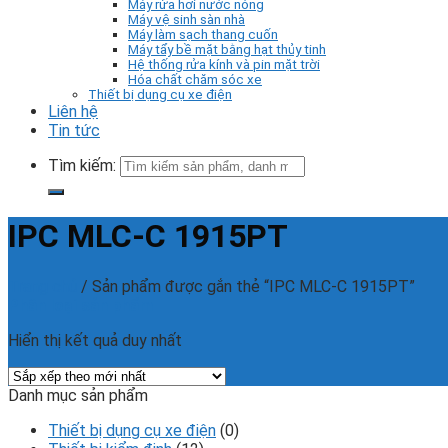
Máy rửa hơi nước nóng
Máy vệ sinh sàn nhà
Máy làm sạch thang cuốn
Máy tẩy bề mặt bằng hạt thủy tinh
Hệ thống rửa kính và pin mặt trời
Hóa chất chăm sóc xe
Thiết bị dụng cụ xe điện
Liên hệ
Tin tức
Tìm kiếm:
IPC MLC-C 1915PT
Trang chủ
/
Sản phẩm được gắn thẻ “IPC MLC-C 1915PT”
Phân loại sản phẩm
Hiển thị kết quả duy nhất
Danh mục sản phẩm
Thiết bị dụng cụ xe điện
(0)