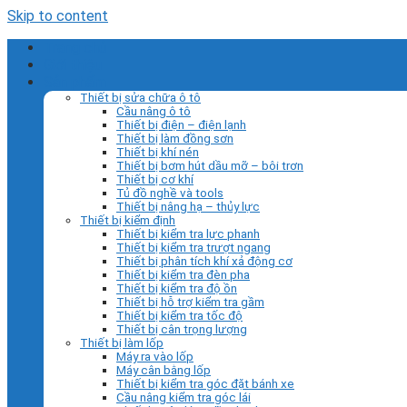
Skip to content
Trang chủ
Giới thiệu
Sản phẩm
Thiết bị sửa chữa ô tô
Cầu nâng ô tô
Thiết bị điện – điện lạnh
Thiết bị làm đồng sơn
Thiết bị khí nén
Thiết bị bơm hút dầu mỡ – bôi trơn
Thiết bị cơ khí
Tủ đồ nghề và tools
Thiết bị nâng hạ – thủy lực
Thiết bị kiểm định
Thiết bị kiểm tra lực phanh
Thiết bị kiểm tra trượt ngang
Thiết bị phân tích khí xả động cơ
Thiết bị kiểm tra đèn pha
Thiết bị kiểm tra độ ồn
Thiết bị hỗ trợ kiểm tra gầm
Thiết bị kiểm tra tốc độ
Thiết bị cân trọng lượng
Thiết bị làm lốp
Máy ra vào lốp
Máy cân bằng lốp
Thiết bị kiểm tra góc đặt bánh xe
Cầu nâng kiểm tra góc lái