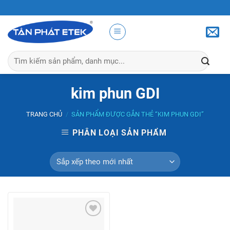
Skip
to
content
Tìm
kiếm:
kim phun GDI
TRANG CHỦ
/
SẢN PHẨM ĐƯỢC GẮN THẺ “KIM PHUN GDI”
PHÂN LOẠI SẢN PHẨM