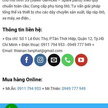
cho mô hình 3S (Sales -Services – Spare parts) theo quy
chuẩn toàn cầu; Cung cấp phụ tùng ôtô; Tư vấn giải pháp
tổng thể và thiết bị cho các dây chuyền sản xuất, lắp ráp ôtô,
xe máy, xe điện…
Thông tin liên hệ:
+ Địa chỉ: Số 1 Lê Đức Thọ, P.Tân Thới Hiệp, Quận 12, Tp.Hồ
Chí Minh
+ Điện thoại:
0911 794 953 - 0949 777 949
+
Email:
thienan.tanphat@gmail.com
Mua hàng Online:
+ Mr.Ân:
0911 794 953
+ Mr.Thiên:
0949 777 949