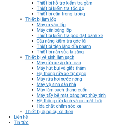
Thiết bị hỗ trợ kiểm tra gầm
Thiết bị kiểm tra tốc độ
Thiết bị cân trọng lượng
Thiết bị làm lốp
Máy ra vào lốp
Máy cân bằng lốp
Thiết bị kiểm tra góc đặt bánh xe
Cầu nâng kiểm tra góc lái
Thiết bị tiện láng đĩa phanh
Thiết bị nắn sửa la zăng
Thiết bị vệ sinh làm sạch
Máy rửa xe áp lực cao
Máy hút bụi và giặt thảm
Hệ thống rửa xe tự động
Máy rửa hơi nước nóng
Máy vệ sinh sàn nhà
Máy làm sạch thang cuốn
Máy tẩy bề mặt bằng hạt thủy tinh
Hệ thống rửa kính và pin mặt trời
Hóa chất chăm sóc xe
Thiết bị dụng cụ xe điện
Liên hệ
Tin tức