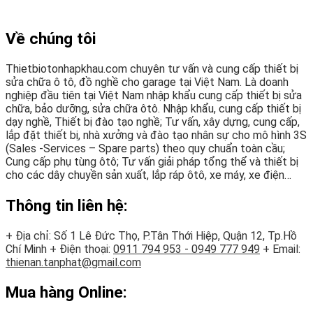
Về chúng tôi
Thietbiotonhapkhau.com chuyên tư vấn và cung cấp thiết bị
sửa chữa ô tô, đồ nghề cho garage tại Việt Nam. Là doanh
nghiệp đầu tiên tại Việt Nam nhập khẩu cung cấp thiết bị sửa
chữa, bảo dưỡng, sửa chữa ôtô. Nhập khẩu, cung cấp thiết bị
dạy nghề, Thiết bị đào tạo nghề; Tư vấn, xây dựng, cung cấp,
lắp đặt thiết bị, nhà xưởng và đào tạo nhân sự cho mô hình 3S
(Sales -Services – Spare parts) theo quy chuẩn toàn cầu;
Cung cấp phụ tùng ôtô; Tư vấn giải pháp tổng thể và thiết bị
cho các dây chuyền sản xuất, lắp ráp ôtô, xe máy, xe điện…
Thông tin liên hệ:
+ Địa chỉ: Số 1 Lê Đức Thọ, P.Tân Thới Hiệp, Quận 12, Tp.Hồ
Chí Minh
+ Điện thoại:
0911 794 953 - 0949 777 949
+ Email:
thienan.tanphat@gmail.com
Mua hàng Online: