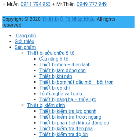
+ Mr.Ân:
0911 794 953
+ Mr.Thiên:
0949 777 949
Copyright © 2020
Thiết Bị Ô Tô Nhập Khẩu
. All rights
reserved
Trang chủ
Giới thiệu
Sản phẩm
Thiết bị sửa chữa ô tô
Cầu nâng ô tô
Thiết bị điện – điện lạnh
Thiết bị làm đồng sơn
Thiết bị khí nén
Thiết bị bơm hút dầu mỡ – bôi trơn
Thiết bị cơ khí
Tủ đồ nghề và tools
Thiết bị nâng hạ – thủy lực
Thiết bị kiểm định
Thiết bị kiểm tra lực phanh
Thiết bị kiểm tra trượt ngang
Thiết bị phân tích khí xả động cơ
Thiết bị kiểm tra đèn pha
Thiết bị kiểm tra độ ồn