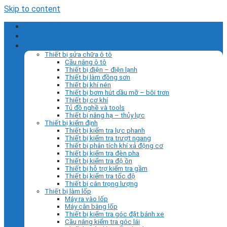
Skip to content
Trang chủ
Giới thiệu
Sản phẩm
Thiết bị sửa chữa ô tô
Cầu nâng ô tô
Thiết bị điện – điện lạnh
Thiết bị làm đồng sơn
Thiết bị khí nén
Thiết bị bơm hút dầu mỡ – bôi trơn
Thiết bị cơ khí
Tủ đồ nghề và tools
Thiết bị nâng hạ – thủy lực
Thiết bị kiểm định
Thiết bị kiểm tra lực phanh
Thiết bị kiểm tra trượt ngang
Thiết bị phân tích khí xả động cơ
Thiết bị kiểm tra đèn pha
Thiết bị kiểm tra độ ồn
Thiết bị hỗ trợ kiểm tra gầm
Thiết bị kiểm tra tốc độ
Thiết bị cân trọng lượng
Thiết bị làm lốp
Máy ra vào lốp
Máy cân bằng lốp
Thiết bị kiểm tra góc đặt bánh xe
Cầu nâng kiểm tra góc lái