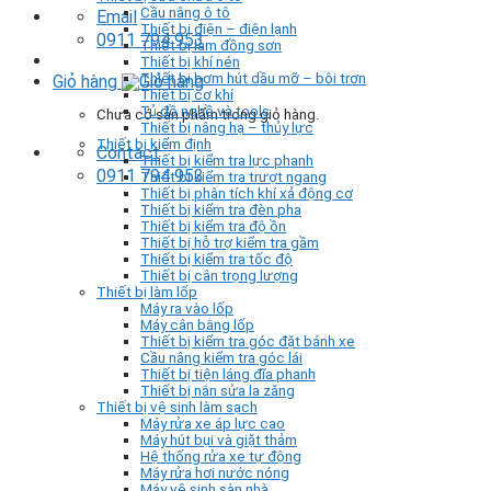
Cầu nâng ô tô
Email
Thiết bị điện – điện lạnh
0911 794 953
Thiết bị làm đồng sơn
Thiết bị khí nén
Thiết bị bơm hút dầu mỡ – bôi trơn
Giỏ hàng
Thiết bị cơ khí
Tủ đồ nghề và tools
Chưa có sản phẩm trong giỏ hàng.
Thiết bị nâng hạ – thủy lực
Thiết bị kiểm định
Contact
Thiết bị kiểm tra lực phanh
0911 794 953
Thiết bị kiểm tra trượt ngang
Thiết bị phân tích khí xả động cơ
Thiết bị kiểm tra đèn pha
Thiết bị kiểm tra độ ồn
Thiết bị hỗ trợ kiểm tra gầm
Thiết bị kiểm tra tốc độ
Thiết bị cân trọng lượng
Thiết bị làm lốp
Máy ra vào lốp
Máy cân bằng lốp
Thiết bị kiểm tra góc đặt bánh xe
Cầu nâng kiểm tra góc lái
Thiết bị tiện láng đĩa phanh
Thiết bị nắn sửa la zăng
Thiết bị vệ sinh làm sạch
Máy rửa xe áp lực cao
Máy hút bụi và giặt thảm
Hệ thống rửa xe tự động
Máy rửa hơi nước nóng
Máy vệ sinh sàn nhà