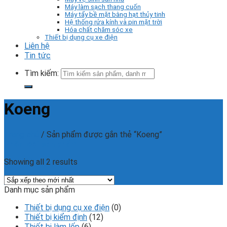
Máy làm sạch thang cuốn
Máy tẩy bề mặt bằng hạt thủy tinh
Hệ thống rửa kính và pin mặt trời
Hóa chất chăm sóc xe
Thiết bị dụng cụ xe điện
Liên hệ
Tin tức
Tìm kiếm:
Koeng
Trang chủ
/
Sản phẩm được gắn thẻ “Koeng”
Phân loại sản phẩm
Showing all 2 results
Danh mục sản phẩm
Thiết bị dụng cụ xe điện
(0)
Thiết bị kiểm định
(12)
Thiết bị làm lốp
(6)