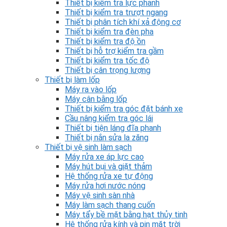
Thiết bị kiểm tra lực phanh
Thiết bị kiểm tra trượt ngang
Thiết bị phân tích khí xả động cơ
Thiết bị kiểm tra đèn pha
Thiết bị kiểm tra độ ồn
Thiết bị hỗ trợ kiểm tra gầm
Thiết bị kiểm tra tốc độ
Thiết bị cân trọng lượng
Thiết bị làm lốp
Máy ra vào lốp
Máy cân bằng lốp
Thiết bị kiểm tra góc đặt bánh xe
Cầu nâng kiểm tra góc lái
Thiết bị tiện láng đĩa phanh
Thiết bị nắn sửa la zăng
Thiết bị vệ sinh làm sạch
Máy rửa xe áp lực cao
Máy hút bụi và giặt thảm
Hệ thống rửa xe tự động
Máy rửa hơi nước nóng
Máy vệ sinh sàn nhà
Máy làm sạch thang cuốn
Máy tẩy bề mặt bằng hạt thủy tinh
Hệ thống rửa kính và pin mặt trời