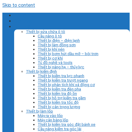
Skip to content
Trang chủ
Giới thiệu
Sản phẩm
Thiết bị sửa chữa ô tô
Cầu nâng ô tô
Thiết bị điện – điện lạnh
Thiết bị làm đồng sơn
Thiết bị khí nén
Thiết bị bơm hút dầu mỡ – bôi trơn
Thiết bị cơ khí
Tủ đồ nghề và tools
Thiết bị nâng hạ – thủy lực
Thiết bị kiểm định
Thiết bị kiểm tra lực phanh
Thiết bị kiểm tra trượt ngang
Thiết bị phân tích khí xả động cơ
Thiết bị kiểm tra đèn pha
Thiết bị kiểm tra độ ồn
Thiết bị hỗ trợ kiểm tra gầm
Thiết bị kiểm tra tốc độ
Thiết bị cân trọng lượng
Thiết bị làm lốp
Máy ra vào lốp
Máy cân bằng lốp
Thiết bị kiểm tra góc đặt bánh xe
Cầu nâng kiểm tra góc lái