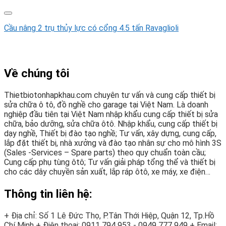
Cầu nâng 2 trụ thủy lực có cổng 4.5 tấn Ravaglioli
Về chúng tôi
Thietbiotonhapkhau.com chuyên tư vấn và cung cấp thiết bị
sửa chữa ô tô, đồ nghề cho garage tại Việt Nam. Là doanh
nghiệp đầu tiên tại Việt Nam nhập khẩu cung cấp thiết bị sửa
chữa, bảo dưỡng, sửa chữa ôtô. Nhập khẩu, cung cấp thiết bị
dạy nghề, Thiết bị đào tạo nghề; Tư vấn, xây dựng, cung cấp,
lắp đặt thiết bị, nhà xưởng và đào tạo nhân sự cho mô hình 3S
(Sales -Services – Spare parts) theo quy chuẩn toàn cầu;
Cung cấp phụ tùng ôtô; Tư vấn giải pháp tổng thể và thiết bị
cho các dây chuyền sản xuất, lắp ráp ôtô, xe máy, xe điện…
Thông tin liên hệ:
+ Địa chỉ: Số 1 Lê Đức Thọ, P.Tân Thới Hiệp, Quận 12, Tp.Hồ
Chí Minh
+ Điện thoại:
0911 794 953 - 0949 777 949
+ Email: