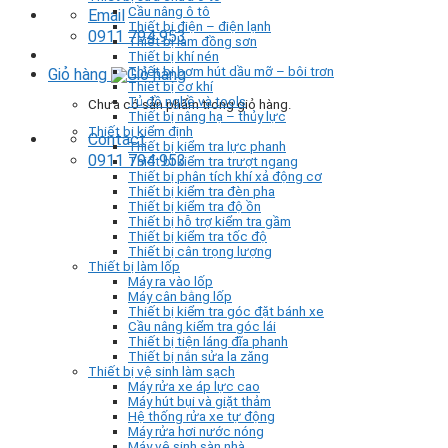
Cầu nâng ô tô
Email
Thiết bị điện – điện lạnh
0911 794 953
Thiết bị làm đồng sơn
Thiết bị khí nén
Thiết bị bơm hút dầu mỡ – bôi trơn
Giỏ hàng
Thiết bị cơ khí
Tủ đồ nghề và tools
Chưa có sản phẩm trong giỏ hàng.
Thiết bị nâng hạ – thủy lực
Thiết bị kiểm định
Contact
Thiết bị kiểm tra lực phanh
0911 794 953
Thiết bị kiểm tra trượt ngang
Thiết bị phân tích khí xả động cơ
Thiết bị kiểm tra đèn pha
Thiết bị kiểm tra độ ồn
Thiết bị hỗ trợ kiểm tra gầm
Thiết bị kiểm tra tốc độ
Thiết bị cân trọng lượng
Thiết bị làm lốp
Máy ra vào lốp
Máy cân bằng lốp
Thiết bị kiểm tra góc đặt bánh xe
Cầu nâng kiểm tra góc lái
Thiết bị tiện láng đĩa phanh
Thiết bị nắn sửa la zăng
Thiết bị vệ sinh làm sạch
Máy rửa xe áp lực cao
Máy hút bụi và giặt thảm
Hệ thống rửa xe tự động
Máy rửa hơi nước nóng
Máy vệ sinh sàn nhà