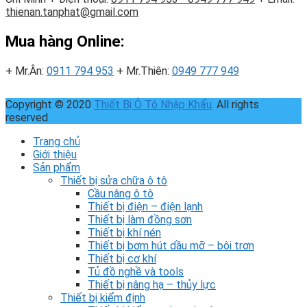
thienan.tanphat@gmail.com
Mua hàng Online:
+ Mr.Ân:
0911 794 953
+ Mr.Thiên:
0949 777 949
Copyright © 2020
Thiết Bị Ô Tô Nhập Khẩu
. All rights
reserved
Trang chủ
Giới thiệu
Sản phẩm
Thiết bị sửa chữa ô tô
Cầu nâng ô tô
Thiết bị điện – điện lạnh
Thiết bị làm đồng sơn
Thiết bị khí nén
Thiết bị bơm hút dầu mỡ – bôi trơn
Thiết bị cơ khí
Tủ đồ nghề và tools
Thiết bị nâng hạ – thủy lực
Thiết bị kiểm định