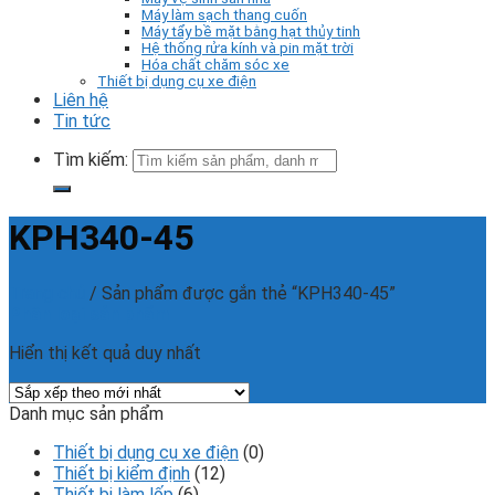
Máy làm sạch thang cuốn
Máy tẩy bề mặt bằng hạt thủy tinh
Hệ thống rửa kính và pin mặt trời
Hóa chất chăm sóc xe
Thiết bị dụng cụ xe điện
Liên hệ
Tin tức
Tìm kiếm:
KPH340-45
Trang chủ
/
Sản phẩm được gắn thẻ “KPH340-45”
Phân loại sản phẩm
Hiển thị kết quả duy nhất
Danh mục sản phẩm
Thiết bị dụng cụ xe điện
(0)
Thiết bị kiểm định
(12)
Thiết bị làm lốp
(6)