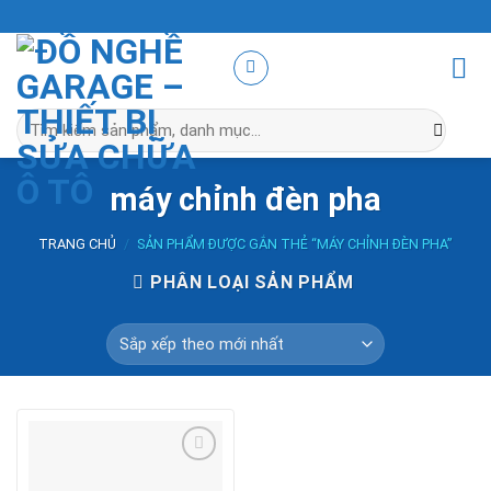
Skip
to
content
Tìm
kiếm:
máy chỉnh đèn pha
TRANG CHỦ
/
SẢN PHẨM ĐƯỢC GẮN THẺ “MÁY CHỈNH ĐÈN PHA”
PHÂN LOẠI SẢN PHẨM