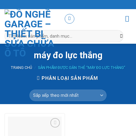
Skip
to
content
Tìm
kiếm:
máy đo lực thắng
TRANG CHỦ
/
SẢN PHẨM ĐƯỢC GẮN THẺ “MÁY ĐO LỰC THẮNG”
PHÂN LOẠI SẢN PHẨM