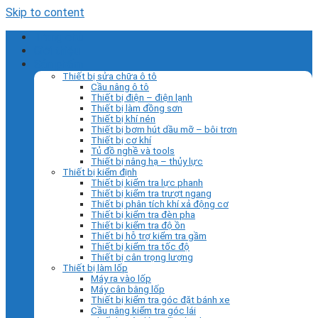
Skip to content
Trang chủ
Giới thiệu
Sản phẩm
Thiết bị sửa chữa ô tô
Cầu nâng ô tô
Thiết bị điện – điện lạnh
Thiết bị làm đồng sơn
Thiết bị khí nén
Thiết bị bơm hút dầu mỡ – bôi trơn
Thiết bị cơ khí
Tủ đồ nghề và tools
Thiết bị nâng hạ – thủy lực
Thiết bị kiểm định
Thiết bị kiểm tra lực phanh
Thiết bị kiểm tra trượt ngang
Thiết bị phân tích khí xả động cơ
Thiết bị kiểm tra đèn pha
Thiết bị kiểm tra độ ồn
Thiết bị hỗ trợ kiểm tra gầm
Thiết bị kiểm tra tốc độ
Thiết bị cân trọng lượng
Thiết bị làm lốp
Máy ra vào lốp
Máy cân bằng lốp
Thiết bị kiểm tra góc đặt bánh xe
Cầu nâng kiểm tra góc lái