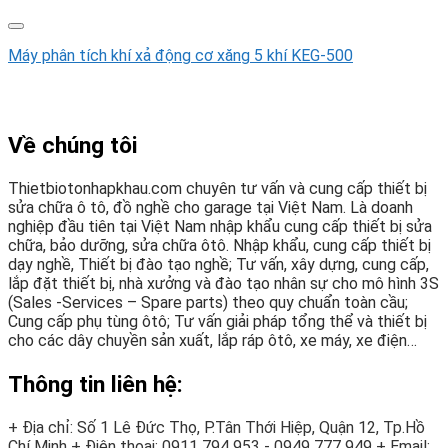
Máy phân tích khí xả động cơ xăng 5 khí KEG-500
Về chúng tôi
Thietbiotonhapkhau.com chuyên tư vấn và cung cấp thiết bị
sửa chữa ô tô, đồ nghề cho garage tại Việt Nam. Là doanh
nghiệp đầu tiên tại Việt Nam nhập khẩu cung cấp thiết bị sửa
chữa, bảo dưỡng, sửa chữa ôtô. Nhập khẩu, cung cấp thiết bị
dạy nghề, Thiết bị đào tạo nghề; Tư vấn, xây dựng, cung cấp,
lắp đặt thiết bị, nhà xưởng và đào tạo nhân sự cho mô hình 3S
(Sales -Services – Spare parts) theo quy chuẩn toàn cầu;
Cung cấp phụ tùng ôtô; Tư vấn giải pháp tổng thể và thiết bị
cho các dây chuyền sản xuất, lắp ráp ôtô, xe máy, xe điện…
Thông tin liên hệ:
+ Địa chỉ: Số 1 Lê Đức Thọ, P.Tân Thới Hiệp, Quận 12, Tp.Hồ
Chí Minh
+ Điện thoại:
0911 794 953 - 0949 777 949
+ Email: