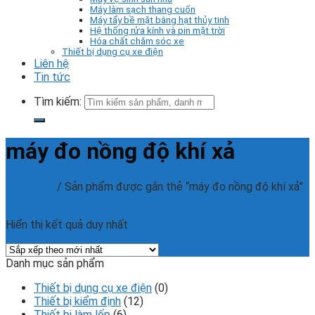
Máy làm sạch thang cuốn
Máy tẩy bề mặt bằng hạt thủy tinh
Hệ thống rửa kính và pin mặt trời
Hóa chất chăm sóc xe
Thiết bị dụng cụ xe điện
Liên hệ
Tin tức
Tìm kiếm:
máy đo nồng độ khí xả
Trang chủ
/
Sản phẩm được gắn thẻ “máy đo nồng độ khí xả”
Phân loại sản phẩm
Hiển thị kết quả duy nhất
Danh mục sản phẩm
Thiết bị dụng cụ xe điện
(0)
Thiết bị kiểm định
(12)
Thiết bị làm lốp
(6)