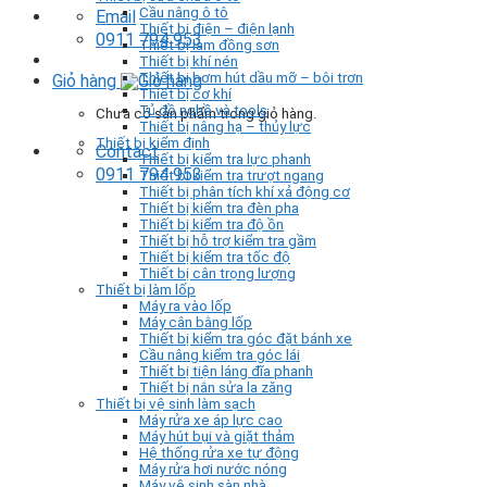
Cầu nâng ô tô
Email
Thiết bị điện – điện lạnh
0911 794 953
Thiết bị làm đồng sơn
Thiết bị khí nén
Thiết bị bơm hút dầu mỡ – bôi trơn
Giỏ hàng
Thiết bị cơ khí
Tủ đồ nghề và tools
Chưa có sản phẩm trong giỏ hàng.
Thiết bị nâng hạ – thủy lực
Thiết bị kiểm định
Contact
Thiết bị kiểm tra lực phanh
0911 794 953
Thiết bị kiểm tra trượt ngang
Thiết bị phân tích khí xả động cơ
Thiết bị kiểm tra đèn pha
Thiết bị kiểm tra độ ồn
Thiết bị hỗ trợ kiểm tra gầm
Thiết bị kiểm tra tốc độ
Thiết bị cân trọng lượng
Thiết bị làm lốp
Máy ra vào lốp
Máy cân bằng lốp
Thiết bị kiểm tra góc đặt bánh xe
Cầu nâng kiểm tra góc lái
Thiết bị tiện láng đĩa phanh
Thiết bị nắn sửa la zăng
Thiết bị vệ sinh làm sạch
Máy rửa xe áp lực cao
Máy hút bụi và giặt thảm
Hệ thống rửa xe tự động
Máy rửa hơi nước nóng
Máy vệ sinh sàn nhà