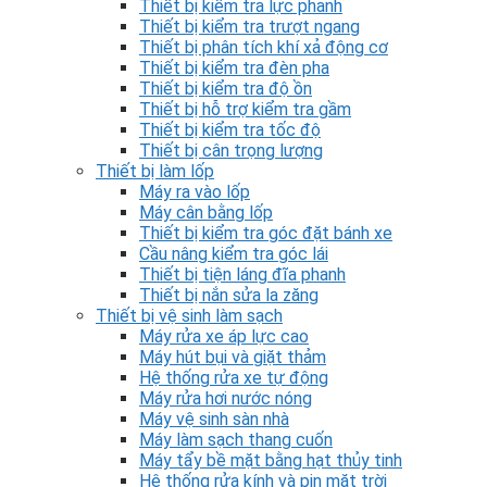
Thiết bị kiểm tra lực phanh
Thiết bị kiểm tra trượt ngang
Thiết bị phân tích khí xả động cơ
Thiết bị kiểm tra đèn pha
Thiết bị kiểm tra độ ồn
Thiết bị hỗ trợ kiểm tra gầm
Thiết bị kiểm tra tốc độ
Thiết bị cân trọng lượng
Thiết bị làm lốp
Máy ra vào lốp
Máy cân bằng lốp
Thiết bị kiểm tra góc đặt bánh xe
Cầu nâng kiểm tra góc lái
Thiết bị tiện láng đĩa phanh
Thiết bị nắn sửa la zăng
Thiết bị vệ sinh làm sạch
Máy rửa xe áp lực cao
Máy hút bụi và giặt thảm
Hệ thống rửa xe tự động
Máy rửa hơi nước nóng
Máy vệ sinh sàn nhà
Máy làm sạch thang cuốn
Máy tẩy bề mặt bằng hạt thủy tinh
Hệ thống rửa kính và pin mặt trời