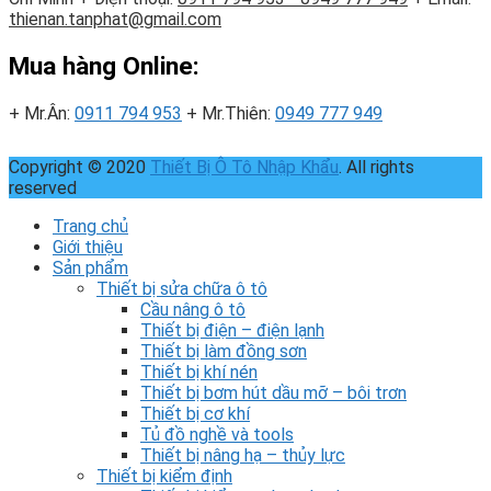
thienan.tanphat@gmail.com
Mua hàng Online:
+ Mr.Ân:
0911 794 953
+ Mr.Thiên:
0949 777 949
Copyright © 2020
Thiết Bị Ô Tô Nhập Khẩu
. All rights
reserved
Trang chủ
Giới thiệu
Sản phẩm
Thiết bị sửa chữa ô tô
Cầu nâng ô tô
Thiết bị điện – điện lạnh
Thiết bị làm đồng sơn
Thiết bị khí nén
Thiết bị bơm hút dầu mỡ – bôi trơn
Thiết bị cơ khí
Tủ đồ nghề và tools
Thiết bị nâng hạ – thủy lực
Thiết bị kiểm định