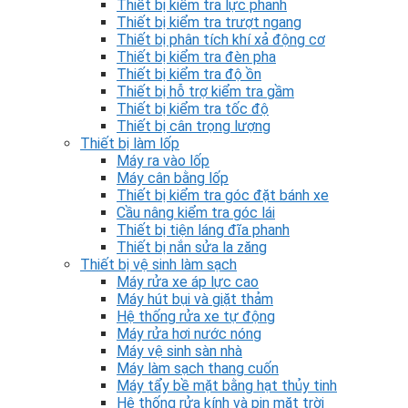
Thiết bị kiểm tra lực phanh
Thiết bị kiểm tra trượt ngang
Thiết bị phân tích khí xả động cơ
Thiết bị kiểm tra đèn pha
Thiết bị kiểm tra độ ồn
Thiết bị hỗ trợ kiểm tra gầm
Thiết bị kiểm tra tốc độ
Thiết bị cân trọng lượng
Thiết bị làm lốp
Máy ra vào lốp
Máy cân bằng lốp
Thiết bị kiểm tra góc đặt bánh xe
Cầu nâng kiểm tra góc lái
Thiết bị tiện láng đĩa phanh
Thiết bị nắn sửa la zăng
Thiết bị vệ sinh làm sạch
Máy rửa xe áp lực cao
Máy hút bụi và giặt thảm
Hệ thống rửa xe tự động
Máy rửa hơi nước nóng
Máy vệ sinh sàn nhà
Máy làm sạch thang cuốn
Máy tẩy bề mặt bằng hạt thủy tinh
Hệ thống rửa kính và pin mặt trời