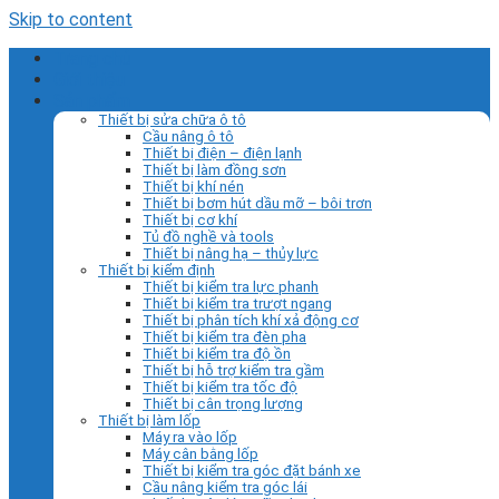
Skip to content
Trang chủ
Giới thiệu
Sản phẩm
Thiết bị sửa chữa ô tô
Cầu nâng ô tô
Thiết bị điện – điện lạnh
Thiết bị làm đồng sơn
Thiết bị khí nén
Thiết bị bơm hút dầu mỡ – bôi trơn
Thiết bị cơ khí
Tủ đồ nghề và tools
Thiết bị nâng hạ – thủy lực
Thiết bị kiểm định
Thiết bị kiểm tra lực phanh
Thiết bị kiểm tra trượt ngang
Thiết bị phân tích khí xả động cơ
Thiết bị kiểm tra đèn pha
Thiết bị kiểm tra độ ồn
Thiết bị hỗ trợ kiểm tra gầm
Thiết bị kiểm tra tốc độ
Thiết bị cân trọng lượng
Thiết bị làm lốp
Máy ra vào lốp
Máy cân bằng lốp
Thiết bị kiểm tra góc đặt bánh xe
Cầu nâng kiểm tra góc lái