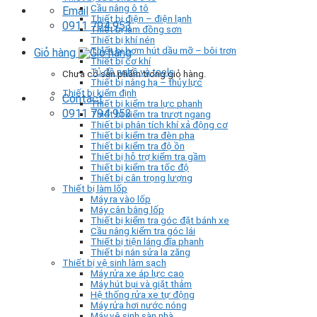
Cầu nâng ô tô
Email
Thiết bị điện – điện lạnh
0911 794 953
Thiết bị làm đồng sơn
Thiết bị khí nén
Thiết bị bơm hút dầu mỡ – bôi trơn
Giỏ hàng
Thiết bị cơ khí
Tủ đồ nghề và tools
Chưa có sản phẩm trong giỏ hàng.
Thiết bị nâng hạ – thủy lực
Thiết bị kiểm định
Contact
Thiết bị kiểm tra lực phanh
0911 794 953
Thiết bị kiểm tra trượt ngang
Thiết bị phân tích khí xả động cơ
Thiết bị kiểm tra đèn pha
Thiết bị kiểm tra độ ồn
Thiết bị hỗ trợ kiểm tra gầm
Thiết bị kiểm tra tốc độ
Thiết bị cân trọng lượng
Thiết bị làm lốp
Máy ra vào lốp
Máy cân bằng lốp
Thiết bị kiểm tra góc đặt bánh xe
Cầu nâng kiểm tra góc lái
Thiết bị tiện láng đĩa phanh
Thiết bị nắn sửa la zăng
Thiết bị vệ sinh làm sạch
Máy rửa xe áp lực cao
Máy hút bụi và giặt thảm
Hệ thống rửa xe tự động
Máy rửa hơi nước nóng
Máy vệ sinh sàn nhà