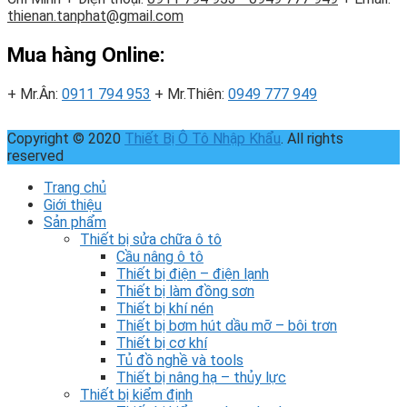
thienan.tanphat@gmail.com
Mua hàng Online:
+ Mr.Ân:
0911 794 953
+ Mr.Thiên:
0949 777 949
Copyright © 2020
Thiết Bị Ô Tô Nhập Khẩu
. All rights
reserved
Trang chủ
Giới thiệu
Sản phẩm
Thiết bị sửa chữa ô tô
Cầu nâng ô tô
Thiết bị điện – điện lạnh
Thiết bị làm đồng sơn
Thiết bị khí nén
Thiết bị bơm hút dầu mỡ – bôi trơn
Thiết bị cơ khí
Tủ đồ nghề và tools
Thiết bị nâng hạ – thủy lực
Thiết bị kiểm định