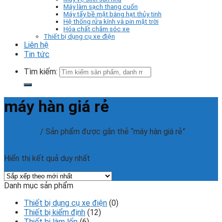
Máy làm sạch thang cuốn
Máy tẩy bề mặt bằng hạt thủy tinh
Hệ thống rửa kính và pin mặt trời
Hóa chất chăm sóc xe
Thiết bị dụng cụ xe điện
Liên hệ
Tin tức
Tìm kiếm:
máy hàn giá rẻ
Trang chủ
/
Sản phẩm được gắn thẻ “máy hàn giá rẻ”
Phân loại sản phẩm
Hiển thị kết quả duy nhất
Danh mục sản phẩm
Thiết bị dụng cụ xe điện
(0)
Thiết bị kiểm định
(12)
Thiết bị làm lốp
(6)