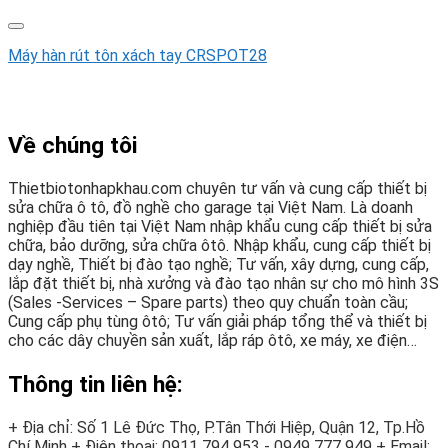
Máy hàn rút tôn xách tay CRSPOT28
Về chúng tôi
Thietbiotonhapkhau.com chuyên tư vấn và cung cấp thiết bị
sửa chữa ô tô, đồ nghề cho garage tại Việt Nam. Là doanh
nghiệp đầu tiên tại Việt Nam nhập khẩu cung cấp thiết bị sửa
chữa, bảo dưỡng, sửa chữa ôtô. Nhập khẩu, cung cấp thiết bị
dạy nghề, Thiết bị đào tạo nghề; Tư vấn, xây dựng, cung cấp,
lắp đặt thiết bị, nhà xưởng và đào tạo nhân sự cho mô hình 3S
(Sales -Services – Spare parts) theo quy chuẩn toàn cầu;
Cung cấp phụ tùng ôtô; Tư vấn giải pháp tổng thể và thiết bị
cho các dây chuyền sản xuất, lắp ráp ôtô, xe máy, xe điện…
Thông tin liên hệ:
+ Địa chỉ: Số 1 Lê Đức Thọ, P.Tân Thới Hiệp, Quận 12, Tp.Hồ
Chí Minh
+ Điện thoại:
0911 794 953 - 0949 777 949
+ Email: