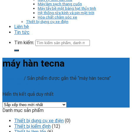
Máy làm sạch thang cuốn
Máy tẩy bề mặt bằng hạt thủy tinh
Hệ thống rửa kính và pin mặt trời
Hóa chất chăm sóc xe
Thiết bị dụng cụ xe điện
Liên hệ
Tin tức
Tìm kiếm:
máy hàn tecna
Trang chủ
/
Sản phẩm được gắn thẻ “máy hàn tecna”
Phân loại sản phẩm
Hiển thị kết quả duy nhất
Danh mục sản phẩm
Thiết bị dụng cụ xe điện
(0)
Thiết bị kiểm định
(12)
Thiết bị làm lốp
(6)