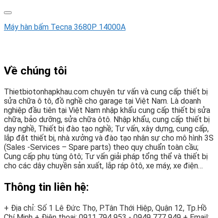
Máy hàn bấm Tecna 3680P 14000A
Về chúng tôi
Thietbiotonhapkhau.com chuyên tư vấn và cung cấp thiết bị
sửa chữa ô tô, đồ nghề cho garage tại Việt Nam. Là doanh
nghiệp đầu tiên tại Việt Nam nhập khẩu cung cấp thiết bị sửa
chữa, bảo dưỡng, sửa chữa ôtô. Nhập khẩu, cung cấp thiết bị
dạy nghề, Thiết bị đào tạo nghề; Tư vấn, xây dựng, cung cấp,
lắp đặt thiết bị, nhà xưởng và đào tạo nhân sự cho mô hình 3S
(Sales -Services – Spare parts) theo quy chuẩn toàn cầu;
Cung cấp phụ tùng ôtô; Tư vấn giải pháp tổng thể và thiết bị
cho các dây chuyền sản xuất, lắp ráp ôtô, xe máy, xe điện…
Thông tin liên hệ:
+ Địa chỉ: Số 1 Lê Đức Thọ, P.Tân Thới Hiệp, Quận 12, Tp.Hồ
Chí Minh
+ Điện thoại:
0911 794 953 - 0949 777 949
+ Email: