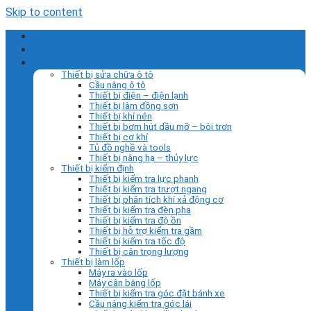
Skip to content
Trang chủ
Giới thiệu
Sản phẩm
Thiết bị sửa chữa ô tô
Cầu nâng ô tô
Thiết bị điện – điện lạnh
Thiết bị làm đồng sơn
Thiết bị khí nén
Thiết bị bơm hút dầu mỡ – bôi trơn
Thiết bị cơ khí
Tủ đồ nghề và tools
Thiết bị nâng hạ – thủy lực
Thiết bị kiểm định
Thiết bị kiểm tra lực phanh
Thiết bị kiểm tra trượt ngang
Thiết bị phân tích khí xả động cơ
Thiết bị kiểm tra đèn pha
Thiết bị kiểm tra độ ồn
Thiết bị hỗ trợ kiểm tra gầm
Thiết bị kiểm tra tốc độ
Thiết bị cân trọng lượng
Thiết bị làm lốp
Máy ra vào lốp
Máy cân bằng lốp
Thiết bị kiểm tra góc đặt bánh xe
Cầu nâng kiểm tra góc lái