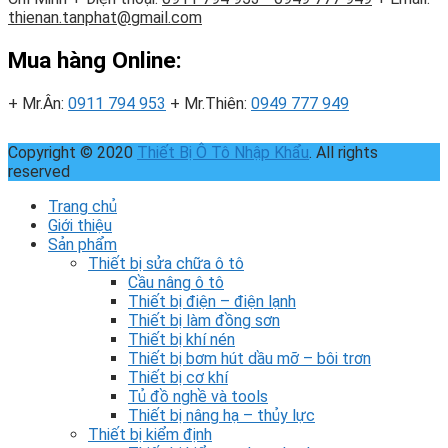
thienan.tanphat@gmail.com
Mua hàng Online:
+ Mr.Ân:
0911 794 953
+ Mr.Thiên:
0949 777 949
Copyright © 2020
Thiết Bị Ô Tô Nhập Khẩu
. All rights
reserved
Trang chủ
Giới thiệu
Sản phẩm
Thiết bị sửa chữa ô tô
Cầu nâng ô tô
Thiết bị điện – điện lạnh
Thiết bị làm đồng sơn
Thiết bị khí nén
Thiết bị bơm hút dầu mỡ – bôi trơn
Thiết bị cơ khí
Tủ đồ nghề và tools
Thiết bị nâng hạ – thủy lực
Thiết bị kiểm định