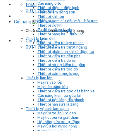
Cầu nâng ô tô
Email
Thiết bị điện – điện lạnh
0911 794 953
Thiết bị làm đồng sơn
Thiết bị khí nén
Thiết bị bơm hút dầu mỡ – bôi trơn
Giỏ hàng
Thiết bị cơ khí
Tủ đồ nghề và tools
Chưa có sản phẩm trong giỏ hàng.
Thiết bị nâng hạ – thủy lực
Thiết bị kiểm định
Contact
Thiết bị kiểm tra lực phanh
0911 794 953
Thiết bị kiểm tra trượt ngang
Thiết bị phân tích khí xả động cơ
Thiết bị kiểm tra đèn pha
Thiết bị kiểm tra độ ồn
Thiết bị hỗ trợ kiểm tra gầm
Thiết bị kiểm tra tốc độ
Thiết bị cân trọng lượng
Thiết bị làm lốp
Máy ra vào lốp
Máy cân bằng lốp
Thiết bị kiểm tra góc đặt bánh xe
Cầu nâng kiểm tra góc lái
Thiết bị tiện láng đĩa phanh
Thiết bị nắn sửa la zăng
Thiết bị vệ sinh làm sạch
Máy rửa xe áp lực cao
Máy hút bụi và giặt thảm
Hệ thống rửa xe tự động
Máy rửa hơi nước nóng
Máy vệ sinh sàn nhà