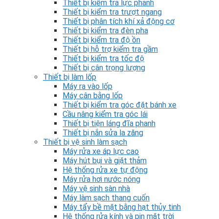
Thiết bị kiểm tra lực phanh
Thiết bị kiểm tra trượt ngang
Thiết bị phân tích khí xả động cơ
Thiết bị kiểm tra đèn pha
Thiết bị kiểm tra độ ồn
Thiết bị hỗ trợ kiểm tra gầm
Thiết bị kiểm tra tốc độ
Thiết bị cân trọng lượng
Thiết bị làm lốp
Máy ra vào lốp
Máy cân bằng lốp
Thiết bị kiểm tra góc đặt bánh xe
Cầu nâng kiểm tra góc lái
Thiết bị tiện láng đĩa phanh
Thiết bị nắn sửa la zăng
Thiết bị vệ sinh làm sạch
Máy rửa xe áp lực cao
Máy hút bụi và giặt thảm
Hệ thống rửa xe tự động
Máy rửa hơi nước nóng
Máy vệ sinh sàn nhà
Máy làm sạch thang cuốn
Máy tẩy bề mặt bằng hạt thủy tinh
Hệ thống rửa kính và pin mặt trời