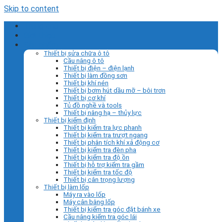
Skip to content
Trang chủ
Giới thiệu
Sản phẩm
Thiết bị sửa chữa ô tô
Cầu nâng ô tô
Thiết bị điện – điện lạnh
Thiết bị làm đồng sơn
Thiết bị khí nén
Thiết bị bơm hút dầu mỡ – bôi trơn
Thiết bị cơ khí
Tủ đồ nghề và tools
Thiết bị nâng hạ – thủy lực
Thiết bị kiểm định
Thiết bị kiểm tra lực phanh
Thiết bị kiểm tra trượt ngang
Thiết bị phân tích khí xả động cơ
Thiết bị kiểm tra đèn pha
Thiết bị kiểm tra độ ồn
Thiết bị hỗ trợ kiểm tra gầm
Thiết bị kiểm tra tốc độ
Thiết bị cân trọng lượng
Thiết bị làm lốp
Máy ra vào lốp
Máy cân bằng lốp
Thiết bị kiểm tra góc đặt bánh xe
Cầu nâng kiểm tra góc lái