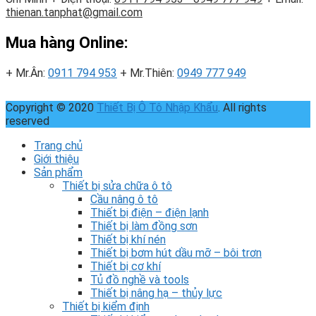
thienan.tanphat@gmail.com
Mua hàng Online:
+ Mr.Ân:
0911 794 953
+ Mr.Thiên:
0949 777 949
Copyright © 2020
Thiết Bị Ô Tô Nhập Khẩu
. All rights
reserved
Trang chủ
Giới thiệu
Sản phẩm
Thiết bị sửa chữa ô tô
Cầu nâng ô tô
Thiết bị điện – điện lạnh
Thiết bị làm đồng sơn
Thiết bị khí nén
Thiết bị bơm hút dầu mỡ – bôi trơn
Thiết bị cơ khí
Tủ đồ nghề và tools
Thiết bị nâng hạ – thủy lực
Thiết bị kiểm định