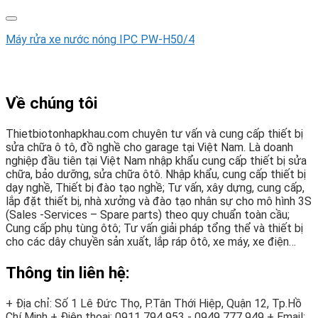
Máy rửa xe nước nóng IPC PW-H50/4
Về chúng tôi
Thietbiotonhapkhau.com chuyên tư vấn và cung cấp thiết bị
sửa chữa ô tô, đồ nghề cho garage tại Việt Nam. Là doanh
nghiệp đầu tiên tại Việt Nam nhập khẩu cung cấp thiết bị sửa
chữa, bảo dưỡng, sửa chữa ôtô. Nhập khẩu, cung cấp thiết bị
dạy nghề, Thiết bị đào tạo nghề; Tư vấn, xây dựng, cung cấp,
lắp đặt thiết bị, nhà xưởng và đào tạo nhân sự cho mô hình 3S
(Sales -Services – Spare parts) theo quy chuẩn toàn cầu;
Cung cấp phụ tùng ôtô; Tư vấn giải pháp tổng thể và thiết bị
cho các dây chuyền sản xuất, lắp ráp ôtô, xe máy, xe điện…
Thông tin liên hệ:
+ Địa chỉ: Số 1 Lê Đức Thọ, P.Tân Thới Hiệp, Quận 12, Tp.Hồ
Chí Minh
+ Điện thoại:
0911 794 953 - 0949 777 949
+ Email: