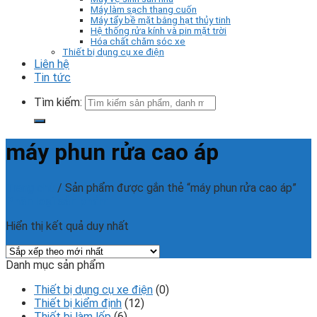
Máy làm sạch thang cuốn
Máy tẩy bề mặt bằng hạt thủy tinh
Hệ thống rửa kính và pin mặt trời
Hóa chất chăm sóc xe
Thiết bị dụng cụ xe điện
Liên hệ
Tin tức
Tìm kiếm:
máy phun rửa cao áp
Trang chủ
/
Sản phẩm được gắn thẻ “máy phun rửa cao áp”
Phân loại sản phẩm
Hiển thị kết quả duy nhất
Danh mục sản phẩm
Thiết bị dụng cụ xe điện
(0)
Thiết bị kiểm định
(12)
Thiết bị làm lốp
(6)