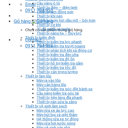
Cầu nâng ô tô
Email
Thiết bị điện – điện lạnh
0911 794 953
Thiết bị làm đồng sơn
Thiết bị khí nén
Thiết bị bơm hút dầu mỡ – bôi trơn
Giỏ hàng
Thiết bị cơ khí
Tủ đồ nghề và tools
Chưa có sản phẩm trong giỏ hàng.
Thiết bị nâng hạ – thủy lực
Thiết bị kiểm định
Contact
Thiết bị kiểm tra lực phanh
0911 794 953
Thiết bị kiểm tra trượt ngang
Thiết bị phân tích khí xả động cơ
Thiết bị kiểm tra đèn pha
Thiết bị kiểm tra độ ồn
Thiết bị hỗ trợ kiểm tra gầm
Thiết bị kiểm tra tốc độ
Thiết bị cân trọng lượng
Thiết bị làm lốp
Máy ra vào lốp
Máy cân bằng lốp
Thiết bị kiểm tra góc đặt bánh xe
Cầu nâng kiểm tra góc lái
Thiết bị tiện láng đĩa phanh
Thiết bị nắn sửa la zăng
Thiết bị vệ sinh làm sạch
Máy rửa xe áp lực cao
Máy hút bụi và giặt thảm
Hệ thống rửa xe tự động
Máy rửa hơi nước nóng
Máy vệ sinh sàn nhà