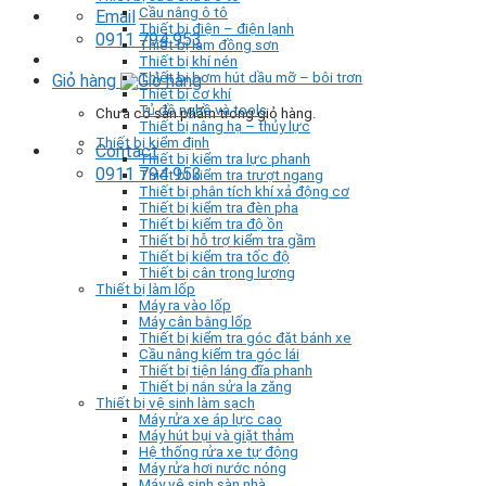
Cầu nâng ô tô
Email
Thiết bị điện – điện lạnh
0911 794 953
Thiết bị làm đồng sơn
Thiết bị khí nén
Thiết bị bơm hút dầu mỡ – bôi trơn
Giỏ hàng
Thiết bị cơ khí
Tủ đồ nghề và tools
Chưa có sản phẩm trong giỏ hàng.
Thiết bị nâng hạ – thủy lực
Thiết bị kiểm định
Contact
Thiết bị kiểm tra lực phanh
0911 794 953
Thiết bị kiểm tra trượt ngang
Thiết bị phân tích khí xả động cơ
Thiết bị kiểm tra đèn pha
Thiết bị kiểm tra độ ồn
Thiết bị hỗ trợ kiểm tra gầm
Thiết bị kiểm tra tốc độ
Thiết bị cân trọng lượng
Thiết bị làm lốp
Máy ra vào lốp
Máy cân bằng lốp
Thiết bị kiểm tra góc đặt bánh xe
Cầu nâng kiểm tra góc lái
Thiết bị tiện láng đĩa phanh
Thiết bị nắn sửa la zăng
Thiết bị vệ sinh làm sạch
Máy rửa xe áp lực cao
Máy hút bụi và giặt thảm
Hệ thống rửa xe tự động
Máy rửa hơi nước nóng
Máy vệ sinh sàn nhà