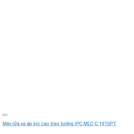
Máy rửa xe áp lực cao treo tường IPC MLC-C 1915PT