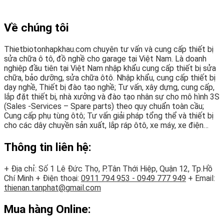
Về chúng tôi
Thietbiotonhapkhau.com chuyên tư vấn và cung cấp thiết bị
sửa chữa ô tô, đồ nghề cho garage tại Việt Nam. Là doanh
nghiệp đầu tiên tại Việt Nam nhập khẩu cung cấp thiết bị sửa
chữa, bảo dưỡng, sửa chữa ôtô. Nhập khẩu, cung cấp thiết bị
dạy nghề, Thiết bị đào tạo nghề; Tư vấn, xây dựng, cung cấp,
lắp đặt thiết bị, nhà xưởng và đào tạo nhân sự cho mô hình 3S
(Sales -Services – Spare parts) theo quy chuẩn toàn cầu;
Cung cấp phụ tùng ôtô; Tư vấn giải pháp tổng thể và thiết bị
cho các dây chuyền sản xuất, lắp ráp ôtô, xe máy, xe điện…
Thông tin liên hệ:
+ Địa chỉ: Số 1 Lê Đức Thọ, P.Tân Thới Hiệp, Quận 12, Tp.Hồ
Chí Minh
+ Điện thoại:
0911 794 953 - 0949 777 949
+ Email:
thienan.tanphat@gmail.com
Mua hàng Online: