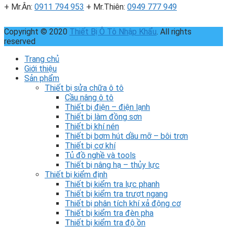
+ Mr.Ân:
0911 794 953
+ Mr.Thiên:
0949 777 949
Copyright © 2020
Thiết Bị Ô Tô Nhập Khẩu
. All rights
reserved
Trang chủ
Giới thiệu
Sản phẩm
Thiết bị sửa chữa ô tô
Cầu nâng ô tô
Thiết bị điện – điện lạnh
Thiết bị làm đồng sơn
Thiết bị khí nén
Thiết bị bơm hút dầu mỡ – bôi trơn
Thiết bị cơ khí
Tủ đồ nghề và tools
Thiết bị nâng hạ – thủy lực
Thiết bị kiểm định
Thiết bị kiểm tra lực phanh
Thiết bị kiểm tra trượt ngang
Thiết bị phân tích khí xả động cơ
Thiết bị kiểm tra đèn pha
Thiết bị kiểm tra độ ồn