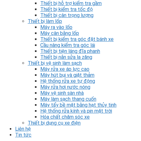
Thiết bị hỗ trợ kiểm tra gầm
Thiết bị kiểm tra tốc độ
Thiết bị cân trọng lượng
Thiết bị làm lốp
Máy ra vào lốp
Máy cân bằng lốp
Thiết bị kiểm tra góc đặt bánh xe
Cầu nâng kiểm tra góc lái
Thiết bị tiện láng đĩa phanh
Thiết bị nắn sửa la zăng
Thiết bị vệ sinh làm sạch
Máy rửa xe áp lực cao
Máy hút bụi và giặt thảm
Hệ thống rửa xe tự động
Máy rửa hơi nước nóng
Máy vệ sinh sàn nhà
Máy làm sạch thang cuốn
Máy tẩy bề mặt bằng hạt thủy tinh
Hệ thống rửa kính và pin mặt trời
Hóa chất chăm sóc xe
Thiết bị dụng cụ xe điện
Liên hệ
Tin tức