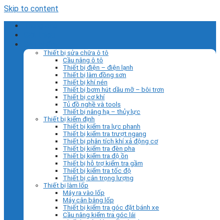
Skip to content
Trang chủ
Giới thiệu
Sản phẩm
Thiết bị sửa chữa ô tô
Cầu nâng ô tô
Thiết bị điện – điện lạnh
Thiết bị làm đồng sơn
Thiết bị khí nén
Thiết bị bơm hút dầu mỡ – bôi trơn
Thiết bị cơ khí
Tủ đồ nghề và tools
Thiết bị nâng hạ – thủy lực
Thiết bị kiểm định
Thiết bị kiểm tra lực phanh
Thiết bị kiểm tra trượt ngang
Thiết bị phân tích khí xả động cơ
Thiết bị kiểm tra đèn pha
Thiết bị kiểm tra độ ồn
Thiết bị hỗ trợ kiểm tra gầm
Thiết bị kiểm tra tốc độ
Thiết bị cân trọng lượng
Thiết bị làm lốp
Máy ra vào lốp
Máy cân bằng lốp
Thiết bị kiểm tra góc đặt bánh xe
Cầu nâng kiểm tra góc lái