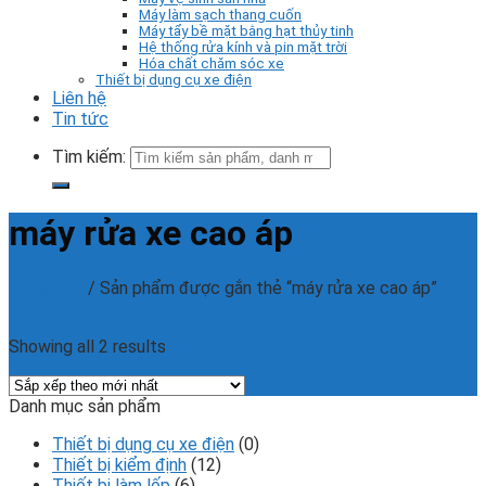
Máy làm sạch thang cuốn
Máy tẩy bề mặt bằng hạt thủy tinh
Hệ thống rửa kính và pin mặt trời
Hóa chất chăm sóc xe
Thiết bị dụng cụ xe điện
Liên hệ
Tin tức
Tìm kiếm:
máy rửa xe cao áp
Trang chủ
/
Sản phẩm được gắn thẻ “máy rửa xe cao áp”
Phân loại sản phẩm
Showing all 2 results
Danh mục sản phẩm
Thiết bị dụng cụ xe điện
(0)
Thiết bị kiểm định
(12)
Thiết bị làm lốp
(6)