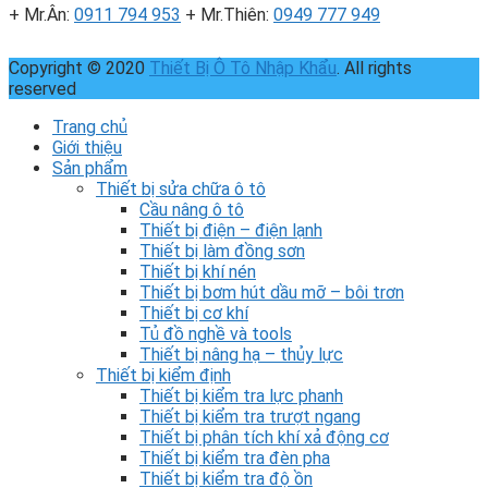
+ Mr.Ân:
0911 794 953
+ Mr.Thiên:
0949 777 949
Copyright © 2020
Thiết Bị Ô Tô Nhập Khẩu
. All rights
reserved
Trang chủ
Giới thiệu
Sản phẩm
Thiết bị sửa chữa ô tô
Cầu nâng ô tô
Thiết bị điện – điện lạnh
Thiết bị làm đồng sơn
Thiết bị khí nén
Thiết bị bơm hút dầu mỡ – bôi trơn
Thiết bị cơ khí
Tủ đồ nghề và tools
Thiết bị nâng hạ – thủy lực
Thiết bị kiểm định
Thiết bị kiểm tra lực phanh
Thiết bị kiểm tra trượt ngang
Thiết bị phân tích khí xả động cơ
Thiết bị kiểm tra đèn pha
Thiết bị kiểm tra độ ồn