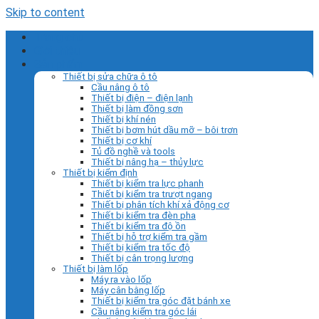
Skip to content
Trang chủ
Giới thiệu
Sản phẩm
Thiết bị sửa chữa ô tô
Cầu nâng ô tô
Thiết bị điện – điện lạnh
Thiết bị làm đồng sơn
Thiết bị khí nén
Thiết bị bơm hút dầu mỡ – bôi trơn
Thiết bị cơ khí
Tủ đồ nghề và tools
Thiết bị nâng hạ – thủy lực
Thiết bị kiểm định
Thiết bị kiểm tra lực phanh
Thiết bị kiểm tra trượt ngang
Thiết bị phân tích khí xả động cơ
Thiết bị kiểm tra đèn pha
Thiết bị kiểm tra độ ồn
Thiết bị hỗ trợ kiểm tra gầm
Thiết bị kiểm tra tốc độ
Thiết bị cân trọng lượng
Thiết bị làm lốp
Máy ra vào lốp
Máy cân bằng lốp
Thiết bị kiểm tra góc đặt bánh xe
Cầu nâng kiểm tra góc lái