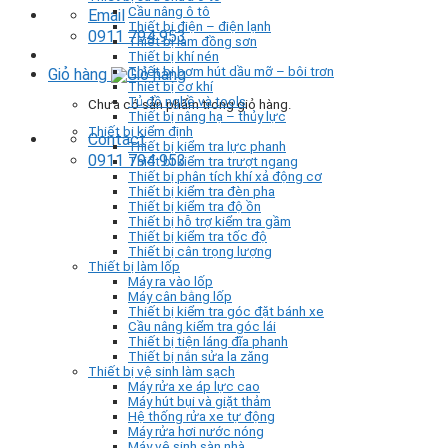
Cầu nâng ô tô
Email
Thiết bị điện – điện lạnh
0911 794 953
Thiết bị làm đồng sơn
Thiết bị khí nén
Thiết bị bơm hút dầu mỡ – bôi trơn
Giỏ hàng
Thiết bị cơ khí
Tủ đồ nghề và tools
Chưa có sản phẩm trong giỏ hàng.
Thiết bị nâng hạ – thủy lực
Thiết bị kiểm định
Contact
Thiết bị kiểm tra lực phanh
0911 794 953
Thiết bị kiểm tra trượt ngang
Thiết bị phân tích khí xả động cơ
Thiết bị kiểm tra đèn pha
Thiết bị kiểm tra độ ồn
Thiết bị hỗ trợ kiểm tra gầm
Thiết bị kiểm tra tốc độ
Thiết bị cân trọng lượng
Thiết bị làm lốp
Máy ra vào lốp
Máy cân bằng lốp
Thiết bị kiểm tra góc đặt bánh xe
Cầu nâng kiểm tra góc lái
Thiết bị tiện láng đĩa phanh
Thiết bị nắn sửa la zăng
Thiết bị vệ sinh làm sạch
Máy rửa xe áp lực cao
Máy hút bụi và giặt thảm
Hệ thống rửa xe tự động
Máy rửa hơi nước nóng
Máy vệ sinh sàn nhà