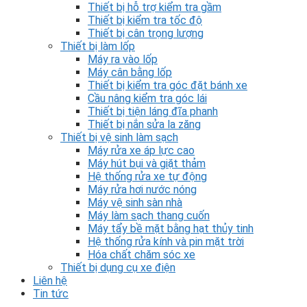
Thiết bị hỗ trợ kiểm tra gầm
Thiết bị kiểm tra tốc độ
Thiết bị cân trọng lượng
Thiết bị làm lốp
Máy ra vào lốp
Máy cân bằng lốp
Thiết bị kiểm tra góc đặt bánh xe
Cầu nâng kiểm tra góc lái
Thiết bị tiện láng đĩa phanh
Thiết bị nắn sửa la zăng
Thiết bị vệ sinh làm sạch
Máy rửa xe áp lực cao
Máy hút bụi và giặt thảm
Hệ thống rửa xe tự động
Máy rửa hơi nước nóng
Máy vệ sinh sàn nhà
Máy làm sạch thang cuốn
Máy tẩy bề mặt bằng hạt thủy tinh
Hệ thống rửa kính và pin mặt trời
Hóa chất chăm sóc xe
Thiết bị dụng cụ xe điện
Liên hệ
Tin tức