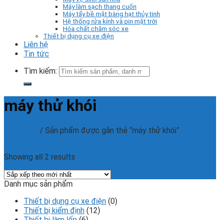
Máy làm sạch thang cuốn
Máy tẩy bề mặt bằng hạt thủy tinh
Hệ thống rửa kính và pin mặt trời
Hóa chất chăm sóc xe
Thiết bị dụng cụ xe điện
Liên hệ
Tin tức
Tìm kiếm:
máy thử khói
Trang chủ
/
Sản phẩm được gắn thẻ “máy thử khói”
Phân loại sản phẩm
Showing all 2 results
Danh mục sản phẩm
Thiết bị dụng cụ xe điện
(0)
Thiết bị kiểm định
(12)
Thiết bị làm lốp
(6)