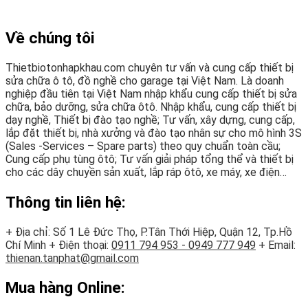
Về chúng tôi
Thietbiotonhapkhau.com chuyên tư vấn và cung cấp thiết bị
sửa chữa ô tô, đồ nghề cho garage tại Việt Nam. Là doanh
nghiệp đầu tiên tại Việt Nam nhập khẩu cung cấp thiết bị sửa
chữa, bảo dưỡng, sửa chữa ôtô. Nhập khẩu, cung cấp thiết bị
dạy nghề, Thiết bị đào tạo nghề; Tư vấn, xây dựng, cung cấp,
lắp đặt thiết bị, nhà xưởng và đào tạo nhân sự cho mô hình 3S
(Sales -Services – Spare parts) theo quy chuẩn toàn cầu;
Cung cấp phụ tùng ôtô; Tư vấn giải pháp tổng thể và thiết bị
cho các dây chuyền sản xuất, lắp ráp ôtô, xe máy, xe điện…
Thông tin liên hệ:
+ Địa chỉ: Số 1 Lê Đức Thọ, P.Tân Thới Hiệp, Quận 12, Tp.Hồ
Chí Minh
+ Điện thoại:
0911 794 953 - 0949 777 949
+ Email:
thienan.tanphat@gmail.com
Mua hàng Online: