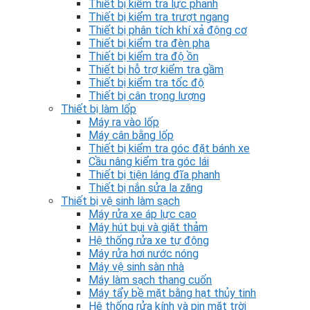
Thiết bị kiểm tra lực phanh
Thiết bị kiểm tra trượt ngang
Thiết bị phân tích khí xả động cơ
Thiết bị kiểm tra đèn pha
Thiết bị kiểm tra độ ồn
Thiết bị hỗ trợ kiểm tra gầm
Thiết bị kiểm tra tốc độ
Thiết bị cân trọng lượng
Thiết bị làm lốp
Máy ra vào lốp
Máy cân bằng lốp
Thiết bị kiểm tra góc đặt bánh xe
Cầu nâng kiểm tra góc lái
Thiết bị tiện láng đĩa phanh
Thiết bị nắn sửa la zăng
Thiết bị vệ sinh làm sạch
Máy rửa xe áp lực cao
Máy hút bụi và giặt thảm
Hệ thống rửa xe tự động
Máy rửa hơi nước nóng
Máy vệ sinh sàn nhà
Máy làm sạch thang cuốn
Máy tẩy bề mặt bằng hạt thủy tinh
Hệ thống rửa kính và pin mặt trời