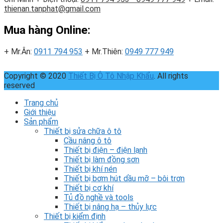
thienan.tanphat@gmail.com
Mua hàng Online:
+ Mr.Ân:
0911 794 953
+ Mr.Thiên:
0949 777 949
Copyright © 2020
Thiết Bị Ô Tô Nhập Khẩu
. All rights
reserved
Trang chủ
Giới thiệu
Sản phẩm
Thiết bị sửa chữa ô tô
Cầu nâng ô tô
Thiết bị điện – điện lạnh
Thiết bị làm đồng sơn
Thiết bị khí nén
Thiết bị bơm hút dầu mỡ – bôi trơn
Thiết bị cơ khí
Tủ đồ nghề và tools
Thiết bị nâng hạ – thủy lực
Thiết bị kiểm định