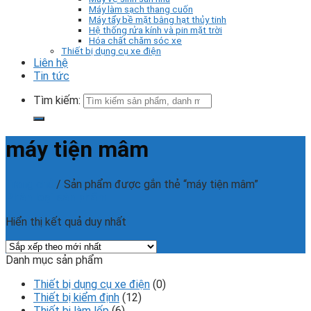
Máy làm sạch thang cuốn
Máy tẩy bề mặt bằng hạt thủy tinh
Hệ thống rửa kính và pin mặt trời
Hóa chất chăm sóc xe
Thiết bị dụng cụ xe điện
Liên hệ
Tin tức
Tìm kiếm:
máy tiện mâm
Trang chủ
/
Sản phẩm được gắn thẻ “máy tiện mâm”
Phân loại sản phẩm
Hiển thị kết quả duy nhất
Danh mục sản phẩm
Thiết bị dụng cụ xe điện
(0)
Thiết bị kiểm định
(12)
Thiết bị làm lốp
(6)