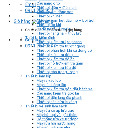
Cầu nâng ô tô
Email
Thiết bị điện – điện lạnh
0911 794 953
Thiết bị làm đồng sơn
Thiết bị khí nén
Thiết bị bơm hút dầu mỡ – bôi trơn
Giỏ hàng
Thiết bị cơ khí
Tủ đồ nghề và tools
Chưa có sản phẩm trong giỏ hàng.
Thiết bị nâng hạ – thủy lực
Thiết bị kiểm định
Contact
Thiết bị kiểm tra lực phanh
0911 794 953
Thiết bị kiểm tra trượt ngang
Thiết bị phân tích khí xả động cơ
Thiết bị kiểm tra đèn pha
Thiết bị kiểm tra độ ồn
Thiết bị hỗ trợ kiểm tra gầm
Thiết bị kiểm tra tốc độ
Thiết bị cân trọng lượng
Thiết bị làm lốp
Máy ra vào lốp
Máy cân bằng lốp
Thiết bị kiểm tra góc đặt bánh xe
Cầu nâng kiểm tra góc lái
Thiết bị tiện láng đĩa phanh
Thiết bị nắn sửa la zăng
Thiết bị vệ sinh làm sạch
Máy rửa xe áp lực cao
Máy hút bụi và giặt thảm
Hệ thống rửa xe tự động
Máy rửa hơi nước nóng
Máy vệ sinh sàn nhà