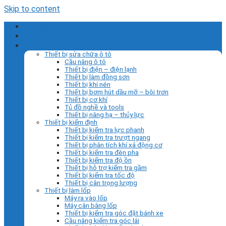
Skip to content
Trang chủ
Giới thiệu
Sản phẩm
Thiết bị sửa chữa ô tô
Cầu nâng ô tô
Thiết bị điện – điện lạnh
Thiết bị làm đồng sơn
Thiết bị khí nén
Thiết bị bơm hút dầu mỡ – bôi trơn
Thiết bị cơ khí
Tủ đồ nghề và tools
Thiết bị nâng hạ – thủy lực
Thiết bị kiểm định
Thiết bị kiểm tra lực phanh
Thiết bị kiểm tra trượt ngang
Thiết bị phân tích khí xả động cơ
Thiết bị kiểm tra đèn pha
Thiết bị kiểm tra độ ồn
Thiết bị hỗ trợ kiểm tra gầm
Thiết bị kiểm tra tốc độ
Thiết bị cân trọng lượng
Thiết bị làm lốp
Máy ra vào lốp
Máy cân bằng lốp
Thiết bị kiểm tra góc đặt bánh xe
Cầu nâng kiểm tra góc lái