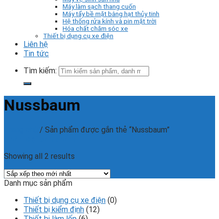
Máy làm sạch thang cuốn
Máy tẩy bề mặt bằng hạt thủy tinh
Hệ thống rửa kính và pin mặt trời
Hóa chất chăm sóc xe
Thiết bị dụng cụ xe điện
Liên hệ
Tin tức
Tìm kiếm:
Nussbaum
Trang chủ
/
Sản phẩm được gắn thẻ “Nussbaum”
Phân loại sản phẩm
Showing all 2 results
Danh mục sản phẩm
Thiết bị dụng cụ xe điện
(0)
Thiết bị kiểm định
(12)
Thiết bị làm lốp
(6)