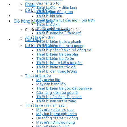
Cầu nâng ô tô
Email
Thiết bị điện – điện lạnh
0911 794 953
Thiết bị làm đồng sơn
Thiết bị khí nén
Thiết bị bơm hút dầu mỡ – bôi trơn
Giỏ hàng
Thiết bị cơ khí
Tủ đồ nghề và tools
Chưa có sản phẩm trong giỏ hàng.
Thiết bị nâng hạ – thủy lực
Thiết bị kiểm định
Contact
Thiết bị kiểm tra lực phanh
0911 794 953
Thiết bị kiểm tra trượt ngang
Thiết bị phân tích khí xả động cơ
Thiết bị kiểm tra đèn pha
Thiết bị kiểm tra độ ồn
Thiết bị hỗ trợ kiểm tra gầm
Thiết bị kiểm tra tốc độ
Thiết bị cân trọng lượng
Thiết bị làm lốp
Máy ra vào lốp
Máy cân bằng lốp
Thiết bị kiểm tra góc đặt bánh xe
Cầu nâng kiểm tra góc lái
Thiết bị tiện láng đĩa phanh
Thiết bị nắn sửa la zăng
Thiết bị vệ sinh làm sạch
Máy rửa xe áp lực cao
Máy hút bụi và giặt thảm
Hệ thống rửa xe tự động
Máy rửa hơi nước nóng
Máy vệ sinh sàn nhà