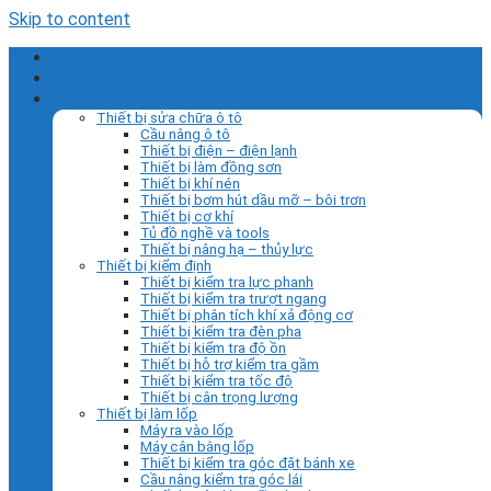
Skip to content
Trang chủ
Giới thiệu
Sản phẩm
Thiết bị sửa chữa ô tô
Cầu nâng ô tô
Thiết bị điện – điện lạnh
Thiết bị làm đồng sơn
Thiết bị khí nén
Thiết bị bơm hút dầu mỡ – bôi trơn
Thiết bị cơ khí
Tủ đồ nghề và tools
Thiết bị nâng hạ – thủy lực
Thiết bị kiểm định
Thiết bị kiểm tra lực phanh
Thiết bị kiểm tra trượt ngang
Thiết bị phân tích khí xả động cơ
Thiết bị kiểm tra đèn pha
Thiết bị kiểm tra độ ồn
Thiết bị hỗ trợ kiểm tra gầm
Thiết bị kiểm tra tốc độ
Thiết bị cân trọng lượng
Thiết bị làm lốp
Máy ra vào lốp
Máy cân bằng lốp
Thiết bị kiểm tra góc đặt bánh xe
Cầu nâng kiểm tra góc lái