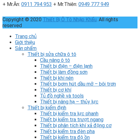
+ Mr.Ân:
0911 794 953
+ Mr.Thiên:
0949 777 949
Copyright © 2020
Thiết Bị Ô Tô Nhập Khẩu
. All rights
reserved
Trang chủ
Giới thiệu
Sản phẩm
Thiết bị sửa chữa ô tô
Cầu nâng ô tô
Thiết bị điện – điện lạnh
Thiết bị làm đồng sơn
Thiết bị khí nén
Thiết bị bơm hút dầu mỡ – bôi trơn
Thiết bị cơ khí
Tủ đồ nghề và tools
Thiết bị nâng hạ – thủy lực
Thiết bị kiểm định
Thiết bị kiểm tra lực phanh
Thiết bị kiểm tra trượt ngang
Thiết bị phân tích khí xả động cơ
Thiết bị kiểm tra đèn pha
Thiết bị kiểm tra độ ồn