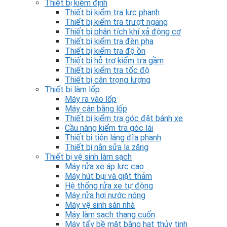
Thiết bị kiểm định
Thiết bị kiểm tra lực phanh
Thiết bị kiểm tra trượt ngang
Thiết bị phân tích khí xả động cơ
Thiết bị kiểm tra đèn pha
Thiết bị kiểm tra độ ồn
Thiết bị hỗ trợ kiểm tra gầm
Thiết bị kiểm tra tốc độ
Thiết bị cân trọng lượng
Thiết bị làm lốp
Máy ra vào lốp
Máy cân bằng lốp
Thiết bị kiểm tra góc đặt bánh xe
Cầu nâng kiểm tra góc lái
Thiết bị tiện láng đĩa phanh
Thiết bị nắn sửa la zăng
Thiết bị vệ sinh làm sạch
Máy rửa xe áp lực cao
Máy hút bụi và giặt thảm
Hệ thống rửa xe tự động
Máy rửa hơi nước nóng
Máy vệ sinh sàn nhà
Máy làm sạch thang cuốn
Máy tẩy bề mặt bằng hạt thủy tinh