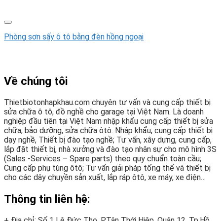
Phòng sơn sấy ô tô bằng đèn hồng ngoại
Về chúng tôi
Thietbiotonhapkhau.com chuyên tư vấn và cung cấp thiết bị
sửa chữa ô tô, đồ nghề cho garage tại Việt Nam. Là doanh
nghiệp đầu tiên tại Việt Nam nhập khẩu cung cấp thiết bị sửa
chữa, bảo dưỡng, sửa chữa ôtô. Nhập khẩu, cung cấp thiết bị
dạy nghề, Thiết bị đào tạo nghề; Tư vấn, xây dựng, cung cấp,
lắp đặt thiết bị, nhà xưởng và đào tạo nhân sự cho mô hình 3S
(Sales -Services – Spare parts) theo quy chuẩn toàn cầu;
Cung cấp phụ tùng ôtô; Tư vấn giải pháp tổng thể và thiết bị
cho các dây chuyền sản xuất, lắp ráp ôtô, xe máy, xe điện…
Thông tin liên hệ:
+ Địa chỉ: Số 1 Lê Đức Thọ, P.Tân Thới Hiệp, Quận 12, Tp.Hồ