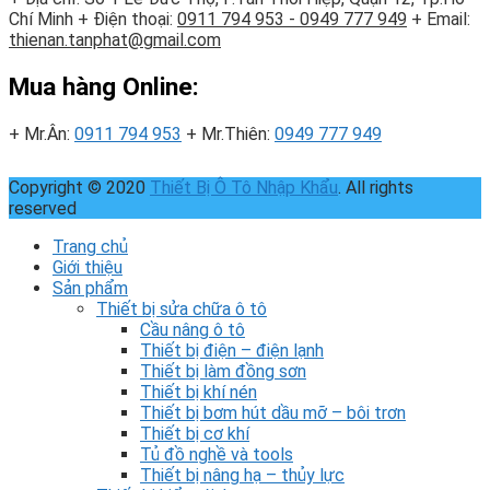
Chí Minh
+ Điện thoại:
0911 794 953 - 0949 777 949
+ Email:
thienan.tanphat@gmail.com
Mua hàng Online:
+ Mr.Ân:
0911 794 953
+ Mr.Thiên:
0949 777 949
Copyright © 2020
Thiết Bị Ô Tô Nhập Khẩu
. All rights
reserved
Trang chủ
Giới thiệu
Sản phẩm
Thiết bị sửa chữa ô tô
Cầu nâng ô tô
Thiết bị điện – điện lạnh
Thiết bị làm đồng sơn
Thiết bị khí nén
Thiết bị bơm hút dầu mỡ – bôi trơn
Thiết bị cơ khí
Tủ đồ nghề và tools
Thiết bị nâng hạ – thủy lực