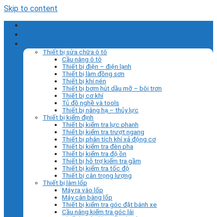
Skip to content
Trang chủ
Giới thiệu
Sản phẩm
Thiết bị sửa chữa ô tô
Cầu nâng ô tô
Thiết bị điện – điện lạnh
Thiết bị làm đồng sơn
Thiết bị khí nén
Thiết bị bơm hút dầu mỡ – bôi trơn
Thiết bị cơ khí
Tủ đồ nghề và tools
Thiết bị nâng hạ – thủy lực
Thiết bị kiểm định
Thiết bị kiểm tra lực phanh
Thiết bị kiểm tra trượt ngang
Thiết bị phân tích khí xả động cơ
Thiết bị kiểm tra đèn pha
Thiết bị kiểm tra độ ồn
Thiết bị hỗ trợ kiểm tra gầm
Thiết bị kiểm tra tốc độ
Thiết bị cân trọng lượng
Thiết bị làm lốp
Máy ra vào lốp
Máy cân bằng lốp
Thiết bị kiểm tra góc đặt bánh xe
Cầu nâng kiểm tra góc lái