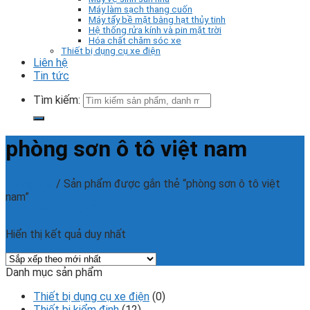
Máy làm sạch thang cuốn
Máy tẩy bề mặt bằng hạt thủy tinh
Hệ thống rửa kính và pin mặt trời
Hóa chất chăm sóc xe
Thiết bị dụng cụ xe điện
Liên hệ
Tin tức
Tìm kiếm:
phòng sơn ô tô việt nam
Trang chủ
/
Sản phẩm được gắn thẻ “phòng sơn ô tô việt
nam”
Phân loại sản phẩm
Hiển thị kết quả duy nhất
Danh mục sản phẩm
Thiết bị dụng cụ xe điện
(0)
Thiết bị kiểm định
(12)