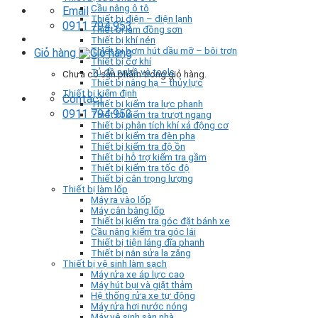
Cầu nâng ô tô
Email
Thiết bị điện – điện lạnh
0911 794 953
Thiết bị làm đồng sơn
Thiết bị khí nén
Thiết bị bơm hút dầu mỡ – bôi trơn
Giỏ hàng
Thiết bị cơ khí
Tủ đồ nghề và tools
Chưa có sản phẩm trong giỏ hàng.
Thiết bị nâng hạ – thủy lực
Thiết bị kiểm định
Contact
Thiết bị kiểm tra lực phanh
0911 794 953
Thiết bị kiểm tra trượt ngang
Thiết bị phân tích khí xả động cơ
Thiết bị kiểm tra đèn pha
Thiết bị kiểm tra độ ồn
Thiết bị hỗ trợ kiểm tra gầm
Thiết bị kiểm tra tốc độ
Thiết bị cân trọng lượng
Thiết bị làm lốp
Máy ra vào lốp
Máy cân bằng lốp
Thiết bị kiểm tra góc đặt bánh xe
Cầu nâng kiểm tra góc lái
Thiết bị tiện láng đĩa phanh
Thiết bị nắn sửa la zăng
Thiết bị vệ sinh làm sạch
Máy rửa xe áp lực cao
Máy hút bụi và giặt thảm
Hệ thống rửa xe tự động
Máy rửa hơi nước nóng
Máy vệ sinh sàn nhà