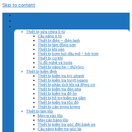
Skip to content
Trang chủ
Giới thiệu
Sản phẩm
Thiết bị sửa chữa ô tô
Cầu nâng ô tô
Thiết bị điện – điện lạnh
Thiết bị làm đồng sơn
Thiết bị khí nén
Thiết bị bơm hút dầu mỡ – bôi trơn
Thiết bị cơ khí
Tủ đồ nghề và tools
Thiết bị nâng hạ – thủy lực
Thiết bị kiểm định
Thiết bị kiểm tra lực phanh
Thiết bị kiểm tra trượt ngang
Thiết bị phân tích khí xả động cơ
Thiết bị kiểm tra đèn pha
Thiết bị kiểm tra độ ồn
Thiết bị hỗ trợ kiểm tra gầm
Thiết bị kiểm tra tốc độ
Thiết bị cân trọng lượng
Thiết bị làm lốp
Máy ra vào lốp
Máy cân bằng lốp
Thiết bị kiểm tra góc đặt bánh xe
Cầu nâng kiểm tra góc lái