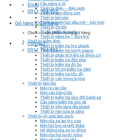
Cầu nâng ô tô
Email
Thiết bị điện – điện lạnh
0911 794 953
Thiết bị làm đồng sơn
Thiết bị khí nén
Thiết bị bơm hút dầu mỡ – bôi trơn
Giỏ hàng
Thiết bị cơ khí
Tủ đồ nghề và tools
Chưa có sản phẩm trong giỏ hàng.
Thiết bị nâng hạ – thủy lực
Thiết bị kiểm định
Contact
Thiết bị kiểm tra lực phanh
0911 794 953
Thiết bị kiểm tra trượt ngang
Thiết bị phân tích khí xả động cơ
Thiết bị kiểm tra đèn pha
Thiết bị kiểm tra độ ồn
Thiết bị hỗ trợ kiểm tra gầm
Thiết bị kiểm tra tốc độ
Thiết bị cân trọng lượng
Thiết bị làm lốp
Máy ra vào lốp
Máy cân bằng lốp
Thiết bị kiểm tra góc đặt bánh xe
Cầu nâng kiểm tra góc lái
Thiết bị tiện láng đĩa phanh
Thiết bị nắn sửa la zăng
Thiết bị vệ sinh làm sạch
Máy rửa xe áp lực cao
Máy hút bụi và giặt thảm
Hệ thống rửa xe tự động
Máy rửa hơi nước nóng
Máy vệ sinh sàn nhà