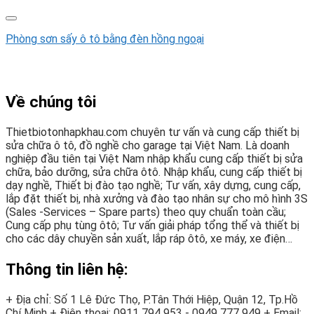
Phòng sơn sấy ô tô bằng đèn hồng ngoại
Về chúng tôi
Thietbiotonhapkhau.com chuyên tư vấn và cung cấp thiết bị
sửa chữa ô tô, đồ nghề cho garage tại Việt Nam. Là doanh
nghiệp đầu tiên tại Việt Nam nhập khẩu cung cấp thiết bị sửa
chữa, bảo dưỡng, sửa chữa ôtô. Nhập khẩu, cung cấp thiết bị
dạy nghề, Thiết bị đào tạo nghề; Tư vấn, xây dựng, cung cấp,
lắp đặt thiết bị, nhà xưởng và đào tạo nhân sự cho mô hình 3S
(Sales -Services – Spare parts) theo quy chuẩn toàn cầu;
Cung cấp phụ tùng ôtô; Tư vấn giải pháp tổng thể và thiết bị
cho các dây chuyền sản xuất, lắp ráp ôtô, xe máy, xe điện…
Thông tin liên hệ:
+ Địa chỉ: Số 1 Lê Đức Thọ, P.Tân Thới Hiệp, Quận 12, Tp.Hồ
Chí Minh
+ Điện thoại:
0911 794 953 - 0949 777 949
+ Email: