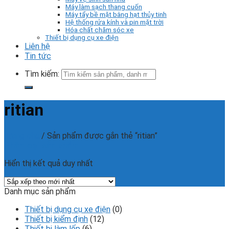
Máy làm sạch thang cuốn
Máy tẩy bề mặt bằng hạt thủy tinh
Hệ thống rửa kính và pin mặt trời
Hóa chất chăm sóc xe
Thiết bị dụng cụ xe điện
Liên hệ
Tin tức
Tìm kiếm:
ritian
Trang chủ
/
Sản phẩm được gắn thẻ “ritian”
Phân loại sản phẩm
Hiển thị kết quả duy nhất
Danh mục sản phẩm
Thiết bị dụng cụ xe điện
(0)
Thiết bị kiểm định
(12)
Thiết bị làm lốp
(6)