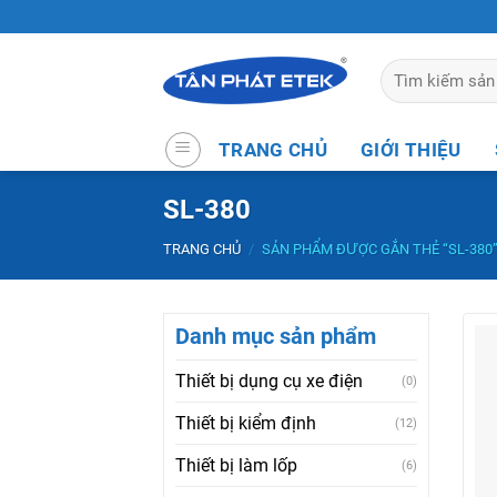
Skip
to
content
Tìm
kiếm:
TRANG CHỦ
GIỚI THIỆU
SL-380
TRANG CHỦ
/
SẢN PHẨM ĐƯỢC GẮN THẺ “SL-380
Danh mục sản phẩm
Thiết bị dụng cụ xe điện
(0)
Thiết bị kiểm định
(12)
Thiết bị làm lốp
(6)