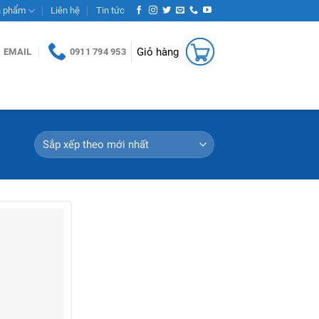
n phẩm
Liên hệ
Tin tức
Giỏ hàng
EMAIL
0911 794 953