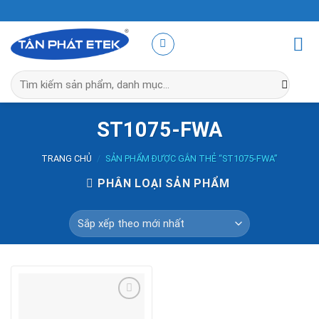
Skip
to
content
Tìm
kiếm:
ST1075-FWA
TRANG CHỦ
/
SẢN PHẨM ĐƯỢC GẮN THẺ “ST1075-FWA”
PHÂN LOẠI SẢN PHẨM