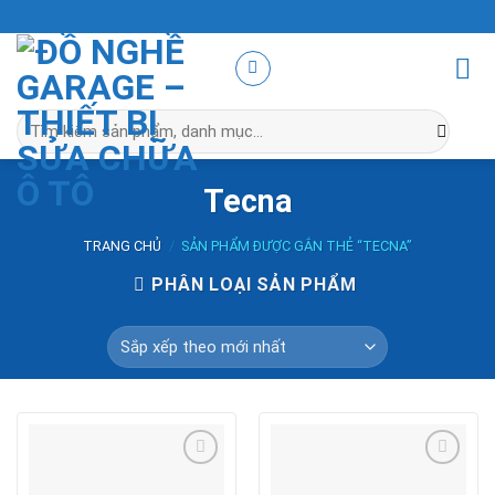
Skip
to
content
Tìm
kiếm:
Tecna
TRANG CHỦ
/
SẢN PHẨM ĐƯỢC GẮN THẺ “TECNA”
PHÂN LOẠI SẢN PHẨM