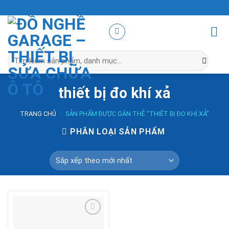
Skip
to
content
Tìm
kiếm:
thiết bị đo khí xả
TRANG CHỦ
/
SẢN PHẨM ĐƯỢC GẮN THẺ “THIẾT BỊ ĐO KHÍ XẢ”
PHÂN LOẠI SẢN PHẨM