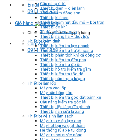
Cầu nâng ô tô
Email
Thiết bị điện – điện lạnh
0911 794 953
Thiết bị làm đồng sơn
Thiết bị khí nén
Thiết bị bơm hút dầu mỡ – bôi trơn
Giỏ hàng
Thiết bị cơ khí
Tủ đồ nghề và tools
Chưa có sản phẩm trong giỏ hàng.
Thiết bị nâng hạ – thủy lực
Thiết bị kiểm định
Contact
Thiết bị kiểm tra lực phanh
0911 794 953
Thiết bị kiểm tra trượt ngang
Thiết bị phân tích khí xả động cơ
Thiết bị kiểm tra đèn pha
Thiết bị kiểm tra độ ồn
Thiết bị hỗ trợ kiểm tra gầm
Thiết bị kiểm tra tốc độ
Thiết bị cân trọng lượng
Thiết bị làm lốp
Máy ra vào lốp
Máy cân bằng lốp
Thiết bị kiểm tra góc đặt bánh xe
Cầu nâng kiểm tra góc lái
Thiết bị tiện láng đĩa phanh
Thiết bị nắn sửa la zăng
Thiết bị vệ sinh làm sạch
Máy rửa xe áp lực cao
Máy hút bụi và giặt thảm
Hệ thống rửa xe tự động
Máy rửa hơi nước nóng
Máy vệ sinh sàn nhà