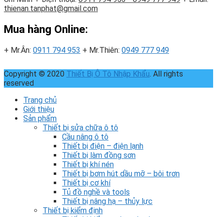
thienan.tanphat@gmail.com
Mua hàng Online:
+ Mr.Ân:
0911 794 953
+ Mr.Thiên:
0949 777 949
Copyright © 2020
Thiết Bị Ô Tô Nhập Khẩu
. All rights
reserved
Trang chủ
Giới thiệu
Sản phẩm
Thiết bị sửa chữa ô tô
Cầu nâng ô tô
Thiết bị điện – điện lạnh
Thiết bị làm đồng sơn
Thiết bị khí nén
Thiết bị bơm hút dầu mỡ – bôi trơn
Thiết bị cơ khí
Tủ đồ nghề và tools
Thiết bị nâng hạ – thủy lực
Thiết bị kiểm định