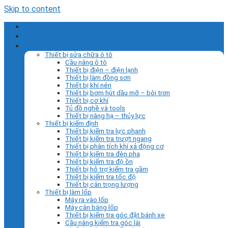
Skip to content
Trang chủ
Giới thiệu
Sản phẩm
Thiết bị sửa chữa ô tô
Cầu nâng ô tô
Thiết bị điện – điện lạnh
Thiết bị làm đồng sơn
Thiết bị khí nén
Thiết bị bơm hút dầu mỡ – bôi trơn
Thiết bị cơ khí
Tủ đồ nghề và tools
Thiết bị nâng hạ – thủy lực
Thiết bị kiểm định
Thiết bị kiểm tra lực phanh
Thiết bị kiểm tra trượt ngang
Thiết bị phân tích khí xả động cơ
Thiết bị kiểm tra đèn pha
Thiết bị kiểm tra độ ồn
Thiết bị hỗ trợ kiểm tra gầm
Thiết bị kiểm tra tốc độ
Thiết bị cân trọng lượng
Thiết bị làm lốp
Máy ra vào lốp
Máy cân bằng lốp
Thiết bị kiểm tra góc đặt bánh xe
Cầu nâng kiểm tra góc lái