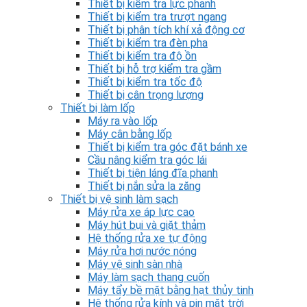
Thiết bị kiểm tra lực phanh
Thiết bị kiểm tra trượt ngang
Thiết bị phân tích khí xả động cơ
Thiết bị kiểm tra đèn pha
Thiết bị kiểm tra độ ồn
Thiết bị hỗ trợ kiểm tra gầm
Thiết bị kiểm tra tốc độ
Thiết bị cân trọng lượng
Thiết bị làm lốp
Máy ra vào lốp
Máy cân bằng lốp
Thiết bị kiểm tra góc đặt bánh xe
Cầu nâng kiểm tra góc lái
Thiết bị tiện láng đĩa phanh
Thiết bị nắn sửa la zăng
Thiết bị vệ sinh làm sạch
Máy rửa xe áp lực cao
Máy hút bụi và giặt thảm
Hệ thống rửa xe tự động
Máy rửa hơi nước nóng
Máy vệ sinh sàn nhà
Máy làm sạch thang cuốn
Máy tẩy bề mặt bằng hạt thủy tinh
Hệ thống rửa kính và pin mặt trời