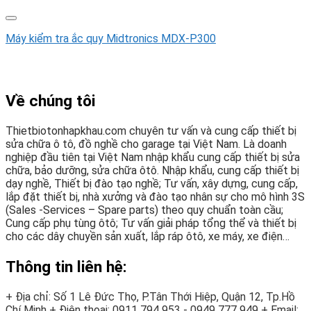
Máy kiểm tra ắc quy Midtronics MDX-P300
Về chúng tôi
Thietbiotonhapkhau.com chuyên tư vấn và cung cấp thiết bị
sửa chữa ô tô, đồ nghề cho garage tại Việt Nam. Là doanh
nghiệp đầu tiên tại Việt Nam nhập khẩu cung cấp thiết bị sửa
chữa, bảo dưỡng, sửa chữa ôtô. Nhập khẩu, cung cấp thiết bị
dạy nghề, Thiết bị đào tạo nghề; Tư vấn, xây dựng, cung cấp,
lắp đặt thiết bị, nhà xưởng và đào tạo nhân sự cho mô hình 3S
(Sales -Services – Spare parts) theo quy chuẩn toàn cầu;
Cung cấp phụ tùng ôtô; Tư vấn giải pháp tổng thể và thiết bị
cho các dây chuyền sản xuất, lắp ráp ôtô, xe máy, xe điện…
Thông tin liên hệ:
+ Địa chỉ: Số 1 Lê Đức Thọ, P.Tân Thới Hiệp, Quận 12, Tp.Hồ
Chí Minh
+ Điện thoại:
0911 794 953 - 0949 777 949
+ Email: