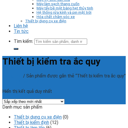
Máy làm sạch thang cuốn
Máy tẩy bề mặt bằng hạt thủy tinh
Hệ thống rửa kính và pin mặt trời
Hóa chất chăm sóc xe
Thiết bị dụng cụ xe điện
Liên hệ
Tin tức
Tìm kiếm:
Thiết bị kiểm tra ắc quy
Trang chủ
/
Sản phẩm được gắn thẻ “Thiết bị kiểm tra ắc quy”
Phân loại sản phẩm
Hiển thị kết quả duy nhất
Danh mục sản phẩm
Thiết bị dụng cụ xe điện
(0)
Thiết bị kiểm định
(12)
Thiết bị làm lốp
(6)