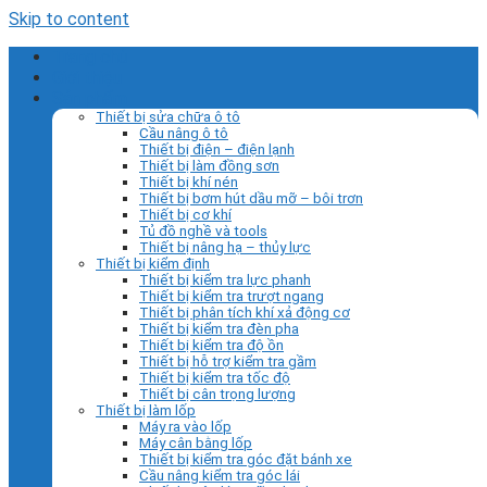
Skip to content
Trang chủ
Giới thiệu
Sản phẩm
Thiết bị sửa chữa ô tô
Cầu nâng ô tô
Thiết bị điện – điện lạnh
Thiết bị làm đồng sơn
Thiết bị khí nén
Thiết bị bơm hút dầu mỡ – bôi trơn
Thiết bị cơ khí
Tủ đồ nghề và tools
Thiết bị nâng hạ – thủy lực
Thiết bị kiểm định
Thiết bị kiểm tra lực phanh
Thiết bị kiểm tra trượt ngang
Thiết bị phân tích khí xả động cơ
Thiết bị kiểm tra đèn pha
Thiết bị kiểm tra độ ồn
Thiết bị hỗ trợ kiểm tra gầm
Thiết bị kiểm tra tốc độ
Thiết bị cân trọng lượng
Thiết bị làm lốp
Máy ra vào lốp
Máy cân bằng lốp
Thiết bị kiểm tra góc đặt bánh xe
Cầu nâng kiểm tra góc lái