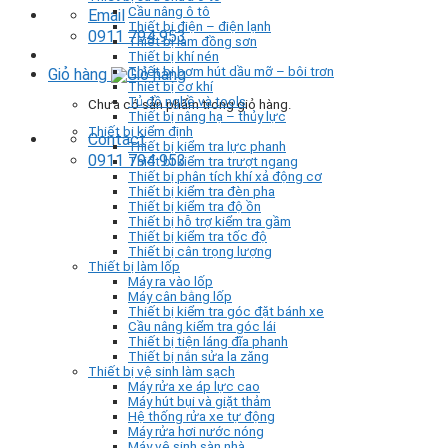
Cầu nâng ô tô
Email
Thiết bị điện – điện lạnh
0911 794 953
Thiết bị làm đồng sơn
Thiết bị khí nén
Thiết bị bơm hút dầu mỡ – bôi trơn
Giỏ hàng
Thiết bị cơ khí
Tủ đồ nghề và tools
Chưa có sản phẩm trong giỏ hàng.
Thiết bị nâng hạ – thủy lực
Thiết bị kiểm định
Contact
Thiết bị kiểm tra lực phanh
0911 794 953
Thiết bị kiểm tra trượt ngang
Thiết bị phân tích khí xả động cơ
Thiết bị kiểm tra đèn pha
Thiết bị kiểm tra độ ồn
Thiết bị hỗ trợ kiểm tra gầm
Thiết bị kiểm tra tốc độ
Thiết bị cân trọng lượng
Thiết bị làm lốp
Máy ra vào lốp
Máy cân bằng lốp
Thiết bị kiểm tra góc đặt bánh xe
Cầu nâng kiểm tra góc lái
Thiết bị tiện láng đĩa phanh
Thiết bị nắn sửa la zăng
Thiết bị vệ sinh làm sạch
Máy rửa xe áp lực cao
Máy hút bụi và giặt thảm
Hệ thống rửa xe tự động
Máy rửa hơi nước nóng
Máy vệ sinh sàn nhà