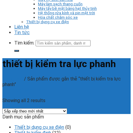
Máy làm sạch thang cuốn
Máy tẩy bề mặt bằng hạt thủy tinh
Hệ thống rửa kính và pin mặt trời
Hóa chất chăm sóc xe
Thiết bị dụng cụ xe điện
Liên hệ
Tin tức
Tìm kiếm:
thiết bị kiểm tra lực phanh
Trang chủ
/
Sản phẩm được gắn thẻ “thiết bị kiểm tra lực
phanh”
Phân loại sản phẩm
Showing all 2 results
Danh mục sản phẩm
Thiết bị dụng cụ xe điện
(0)
Thiết bị kiểm định
(12)