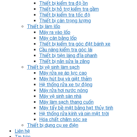
Thiết bị kiểm tra độ ồn
Thiết bị hỗ trợ kiểm tra gầm
Thiết bị kiểm tra tốc độ
Thiết bị cân trọng lượng
Thiết bị làm lốp
Máy ra vào lốp
Máy cân bằng lốp
Thiết bị kiểm tra góc đặt bánh xe
Cầu nâng kiểm tra góc lái
Thiết bị tiện láng đĩa phanh
Thiết bị nắn sửa la zăng
Thiết bị vệ sinh làm sạch
Máy rửa xe áp lực cao
Máy hút bụi và giặt thảm
Hệ thống rửa xe tự động
Máy rửa hơi nước nóng
Máy vệ sinh sàn nhà
Máy làm sạch thang cuốn
Máy tẩy bề mặt bằng hạt thủy tinh
Hệ thống rửa kính và pin mặt trời
Hóa chất chăm sóc xe
Thiết bị dụng cụ xe điện
Liên hệ
Tin tức