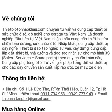
Về chúng tôi
Thietbiotonhapkhau.com chuyên tư vấn và cung cấp thiết bị
sửa chữa ô tô, đồ nghề cho garage tại Việt Nam. Là doanh
nghiệp đầu tiên tại Việt Nam nhập khẩu cung cấp thiết bị sửa
chữa, bảo dưỡng, sửa chữa ôtô. Nhập khẩu, cung cấp thiết bị
dạy nghề, Thiết bị đào tạo nghề; Tư vấn, xây dựng, cung cấp,
lắp đặt thiết bị, nhà xưởng và đào tạo nhân sự cho mô hình 3S
(Sales -Services – Spare parts) theo quy chuẩn toàn cầu;
Cung cấp phụ tùng ôtô; Tư vấn giải pháp tổng thể và thiết bị
cho các dây chuyền sản xuất, lắp ráp ôtô, xe máy, xe điện…
Thông tin liên hệ:
+ Địa chỉ: Số 1 Lê Đức Thọ, P.Tân Thới Hiệp, Quận 12, Tp.Hồ
Chí Minh
+ Điện thoại:
0911 794 953 - 0949 777 949
+ Email:
thienan.tanphat@gmail.com
Mua hàng Online: