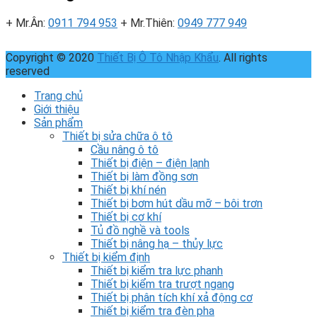
+ Mr.Ân:
0911 794 953
+ Mr.Thiên:
0949 777 949
Copyright © 2020
Thiết Bị Ô Tô Nhập Khẩu
. All rights
reserved
Trang chủ
Giới thiệu
Sản phẩm
Thiết bị sửa chữa ô tô
Cầu nâng ô tô
Thiết bị điện – điện lạnh
Thiết bị làm đồng sơn
Thiết bị khí nén
Thiết bị bơm hút dầu mỡ – bôi trơn
Thiết bị cơ khí
Tủ đồ nghề và tools
Thiết bị nâng hạ – thủy lực
Thiết bị kiểm định
Thiết bị kiểm tra lực phanh
Thiết bị kiểm tra trượt ngang
Thiết bị phân tích khí xả động cơ
Thiết bị kiểm tra đèn pha