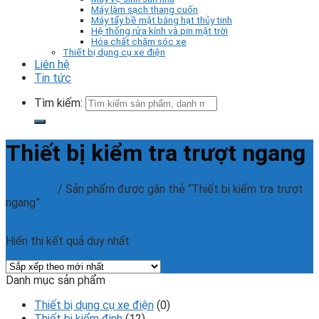
Máy làm sạch thang cuốn
Máy tẩy bề mặt bằng hạt thủy tinh
Hệ thống rửa kính và pin mặt trời
Hóa chất chăm sóc xe
Thiết bị dụng cụ xe điện
Liên hệ
Tin tức
Tìm kiếm:
Thiết bị kiểm tra trượt ngang
Trang chủ
/
Sản phẩm được gắn thẻ “Thiết bị kiểm tra trượt
ngang”
Phân loại sản phẩm
Hiển thị kết quả duy nhất
Danh mục sản phẩm
Thiết bị dụng cụ xe điện
(0)
Thiết bị kiểm định
(12)