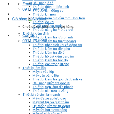
Cầu nâng ô tô
Email
Thiết bị điện – điện lạnh
0911 794 953
Thiết bị làm đồng sơn
Thiết bị khí nén
Thiết bị bơm hút dầu mỡ – bôi trơn
Giỏ hàng
Thiết bị cơ khí
Tủ đồ nghề và tools
Chưa có sản phẩm trong giỏ hàng.
Thiết bị nâng hạ – thủy lực
Thiết bị kiểm định
Contact
Thiết bị kiểm tra lực phanh
0911 794 953
Thiết bị kiểm tra trượt ngang
Thiết bị phân tích khí xả động cơ
Thiết bị kiểm tra đèn pha
Thiết bị kiểm tra độ ồn
Thiết bị hỗ trợ kiểm tra gầm
Thiết bị kiểm tra tốc độ
Thiết bị cân trọng lượng
Thiết bị làm lốp
Máy ra vào lốp
Máy cân bằng lốp
Thiết bị kiểm tra góc đặt bánh xe
Cầu nâng kiểm tra góc lái
Thiết bị tiện láng đĩa phanh
Thiết bị nắn sửa la zăng
Thiết bị vệ sinh làm sạch
Máy rửa xe áp lực cao
Máy hút bụi và giặt thảm
Hệ thống rửa xe tự động
Máy rửa hơi nước nóng
Máy vệ sinh sàn nhà