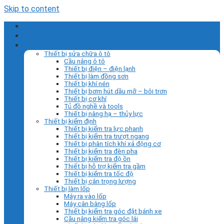
Skip to content
Trang chủ
Giới thiệu
Sản phẩm
Thiết bị sửa chữa ô tô
Cầu nâng ô tô
Thiết bị điện – điện lạnh
Thiết bị làm đồng sơn
Thiết bị khí nén
Thiết bị bơm hút dầu mỡ – bôi trơn
Thiết bị cơ khí
Tủ đồ nghề và tools
Thiết bị nâng hạ – thủy lực
Thiết bị kiểm định
Thiết bị kiểm tra lực phanh
Thiết bị kiểm tra trượt ngang
Thiết bị phân tích khí xả động cơ
Thiết bị kiểm tra đèn pha
Thiết bị kiểm tra độ ồn
Thiết bị hỗ trợ kiểm tra gầm
Thiết bị kiểm tra tốc độ
Thiết bị cân trọng lượng
Thiết bị làm lốp
Máy ra vào lốp
Máy cân bằng lốp
Thiết bị kiểm tra góc đặt bánh xe
Cầu nâng kiểm tra góc lái