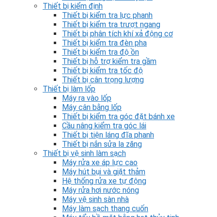
Thiết bị kiểm định
Thiết bị kiểm tra lực phanh
Thiết bị kiểm tra trượt ngang
Thiết bị phân tích khí xả động cơ
Thiết bị kiểm tra đèn pha
Thiết bị kiểm tra độ ồn
Thiết bị hỗ trợ kiểm tra gầm
Thiết bị kiểm tra tốc độ
Thiết bị cân trọng lượng
Thiết bị làm lốp
Máy ra vào lốp
Máy cân bằng lốp
Thiết bị kiểm tra góc đặt bánh xe
Cầu nâng kiểm tra góc lái
Thiết bị tiện láng đĩa phanh
Thiết bị nắn sửa la zăng
Thiết bị vệ sinh làm sạch
Máy rửa xe áp lực cao
Máy hút bụi và giặt thảm
Hệ thống rửa xe tự động
Máy rửa hơi nước nóng
Máy vệ sinh sàn nhà
Máy làm sạch thang cuốn