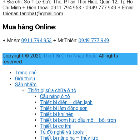
+ Địa chỉ: Số 1 Lê Đức Thọ, P.Tân Thới Hiệp, Quận 12, Tp.Hồ
Chí Minh
+ Điện thoại:
0911 794 953 - 0949 777 949
+ Email:
thienan.tanphat@gmail.com
Mua hàng Online:
+ Mr.Ân:
0911 794 953
+ Mr.Thiên:
0949 777 949
Copyright © 2020
Thiết Bị Ô Tô Nhập Khẩu
. All rights
reserved
Trang chủ
Giới thiệu
Sản phẩm
Thiết bị sửa chữa ô tô
Cầu nâng ô tô
Thiết bị điện – điện lạnh
Thiết bị làm đồng sơn
Thiết bị khí nén
Thiết bị bơm hút dầu mỡ – bôi trơn
Thiết bị cơ khí
Tủ đồ nghề và tools
Thiết bị nâng hạ – thủy lực