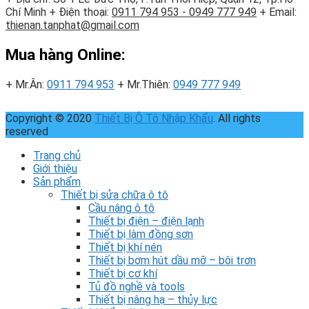
Chí Minh
+ Điện thoại:
0911 794 953 - 0949 777 949
+ Email:
thienan.tanphat@gmail.com
Mua hàng Online:
+ Mr.Ân:
0911 794 953
+ Mr.Thiên:
0949 777 949
Copyright © 2020
Thiết Bị Ô Tô Nhập Khẩu
. All rights
reserved
Trang chủ
Giới thiệu
Sản phẩm
Thiết bị sửa chữa ô tô
Cầu nâng ô tô
Thiết bị điện – điện lạnh
Thiết bị làm đồng sơn
Thiết bị khí nén
Thiết bị bơm hút dầu mỡ – bôi trơn
Thiết bị cơ khí
Tủ đồ nghề và tools
Thiết bị nâng hạ – thủy lực