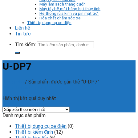
Máy làm sạch thang cuốn
Máy tẩy bề mặt bằng hạt thủy tinh
Hệ thống rửa kính và pin mặt trời
Hóa chất chăm sóc xe
Thiết bị dụng cụ xe điện
Liên hệ
Tin tức
Tìm kiếm:
U-DP7
Trang chủ
/
Sản phẩm được gắn thẻ “U-DP7”
Phân loại sản phẩm
Hiển thị kết quả duy nhất
Danh mục sản phẩm
Thiết bị dụng cụ xe điện
(0)
Thiết bị kiểm định
(12)
Thiết bị làm lốp
(6)