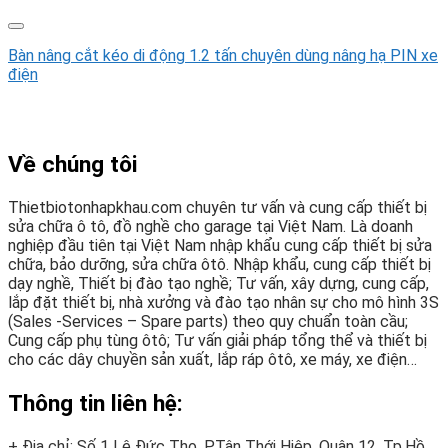
Bàn nâng cắt kéo di động 1.2 tấn chuyên dùng nâng hạ PIN xe
điện
Về chúng tôi
Thietbiotonhapkhau.com chuyên tư vấn và cung cấp thiết bị
sửa chữa ô tô, đồ nghề cho garage tại Việt Nam. Là doanh
nghiệp đầu tiên tại Việt Nam nhập khẩu cung cấp thiết bị sửa
chữa, bảo dưỡng, sửa chữa ôtô. Nhập khẩu, cung cấp thiết bị
dạy nghề, Thiết bị đào tạo nghề; Tư vấn, xây dựng, cung cấp,
lắp đặt thiết bị, nhà xưởng và đào tạo nhân sự cho mô hình 3S
(Sales -Services – Spare parts) theo quy chuẩn toàn cầu;
Cung cấp phụ tùng ôtô; Tư vấn giải pháp tổng thể và thiết bị
cho các dây chuyền sản xuất, lắp ráp ôtô, xe máy, xe điện…
Thông tin liên hệ:
+ Địa chỉ: Số 1 Lê Đức Thọ, P.Tân Thới Hiệp, Quận 12, Tp.Hồ