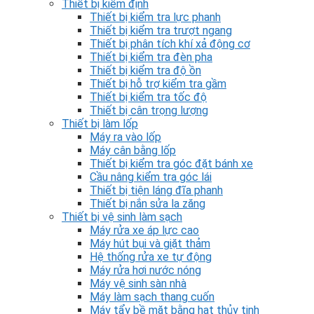
Thiết bị kiểm định
Thiết bị kiểm tra lực phanh
Thiết bị kiểm tra trượt ngang
Thiết bị phân tích khí xả động cơ
Thiết bị kiểm tra đèn pha
Thiết bị kiểm tra độ ồn
Thiết bị hỗ trợ kiểm tra gầm
Thiết bị kiểm tra tốc độ
Thiết bị cân trọng lượng
Thiết bị làm lốp
Máy ra vào lốp
Máy cân bằng lốp
Thiết bị kiểm tra góc đặt bánh xe
Cầu nâng kiểm tra góc lái
Thiết bị tiện láng đĩa phanh
Thiết bị nắn sửa la zăng
Thiết bị vệ sinh làm sạch
Máy rửa xe áp lực cao
Máy hút bụi và giặt thảm
Hệ thống rửa xe tự động
Máy rửa hơi nước nóng
Máy vệ sinh sàn nhà
Máy làm sạch thang cuốn
Máy tẩy bề mặt bằng hạt thủy tinh