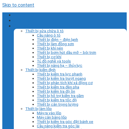
Skip to content
Trang chủ
Giới thiệu
Sản phẩm
Thiết bị sửa chữa ô tô
Cầu nâng ô tô
Thiết bị điện – điện lạnh
Thiết bị làm đồng sơn
Thiết bị khí nén
Thiết bị bơm hút dầu mỡ – bôi trơn
Thiết bị cơ khí
Tủ đồ nghề và tools
Thiết bị nâng hạ – thủy lực
Thiết bị kiểm định
Thiết bị kiểm tra lực phanh
Thiết bị kiểm tra trượt ngang
Thiết bị phân tích khí xả động cơ
Thiết bị kiểm tra đèn pha
Thiết bị kiểm tra độ ồn
Thiết bị hỗ trợ kiểm tra gầm
Thiết bị kiểm tra tốc độ
Thiết bị cân trọng lượng
Thiết bị làm lốp
Máy ra vào lốp
Máy cân bằng lốp
Thiết bị kiểm tra góc đặt bánh xe
Cầu nâng kiểm tra góc lái