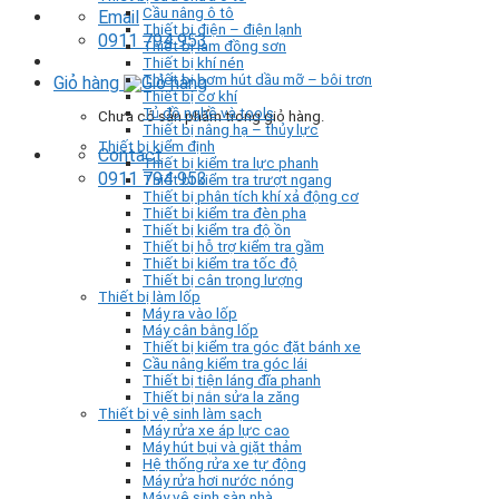
Cầu nâng ô tô
Email
Thiết bị điện – điện lạnh
0911 794 953
Thiết bị làm đồng sơn
Thiết bị khí nén
Thiết bị bơm hút dầu mỡ – bôi trơn
Giỏ hàng
Thiết bị cơ khí
Tủ đồ nghề và tools
Chưa có sản phẩm trong giỏ hàng.
Thiết bị nâng hạ – thủy lực
Thiết bị kiểm định
Contact
Thiết bị kiểm tra lực phanh
0911 794 953
Thiết bị kiểm tra trượt ngang
Thiết bị phân tích khí xả động cơ
Thiết bị kiểm tra đèn pha
Thiết bị kiểm tra độ ồn
Thiết bị hỗ trợ kiểm tra gầm
Thiết bị kiểm tra tốc độ
Thiết bị cân trọng lượng
Thiết bị làm lốp
Máy ra vào lốp
Máy cân bằng lốp
Thiết bị kiểm tra góc đặt bánh xe
Cầu nâng kiểm tra góc lái
Thiết bị tiện láng đĩa phanh
Thiết bị nắn sửa la zăng
Thiết bị vệ sinh làm sạch
Máy rửa xe áp lực cao
Máy hút bụi và giặt thảm
Hệ thống rửa xe tự động
Máy rửa hơi nước nóng
Máy vệ sinh sàn nhà