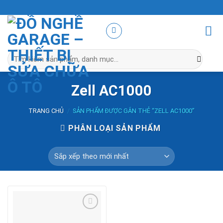
Skip
to
content
Tìm
kiếm:
Zell AC1000
TRANG CHỦ
/
SẢN PHẨM ĐƯỢC GẮN THẺ “ZELL AC1000”
PHÂN LOẠI SẢN PHẨM