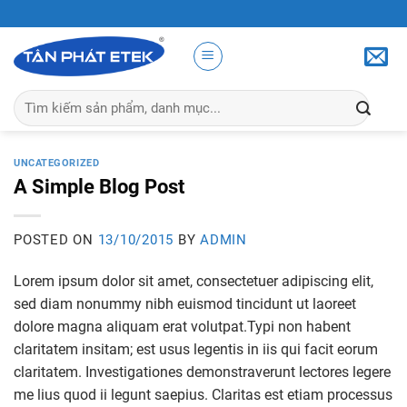
Skip
to
content
Tìm
kiếm:
UNCATEGORIZED
A Simple Blog Post
POSTED ON
13/10/2015
BY
ADMIN
Lorem ipsum dolor sit amet, consectetuer adipiscing elit,
sed diam nonummy nibh euismod tincidunt ut laoreet
dolore magna aliquam erat volutpat.Typi non habent
claritatem insitam; est usus legentis in iis qui facit eorum
claritatem. Investigationes demonstraverunt lectores legere
me lius quod ii legunt saepius. Claritas est etiam processus