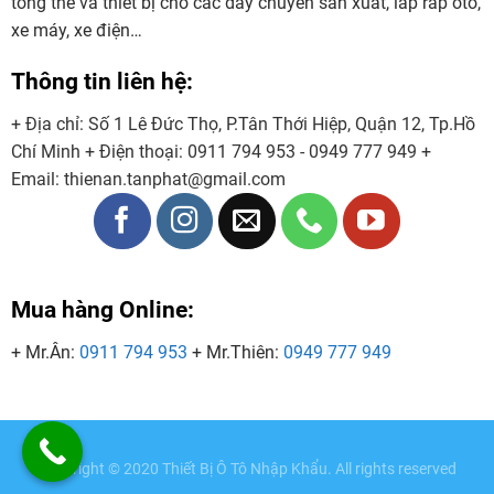
tổng thể và thiết bị cho các dây chuyền sản xuất, lắp ráp ôtô,
xe máy, xe điện…
Thông tin liên hệ:
+ Địa chỉ: Số 1 Lê Đức Thọ, P.Tân Thới Hiệp, Quận 12, Tp.Hồ
Chí Minh
+ Điện thoại:
0911 794 953 - 0949 777 949
+
Email:
thienan.tanphat@gmail.com
Mua hàng Online:
+ Mr.Ân:
0911 794 953
+ Mr.Thiên:
0949 777 949
Copyright © 2020
Thiết Bị Ô Tô Nhập Khẩu
. All rights reserved