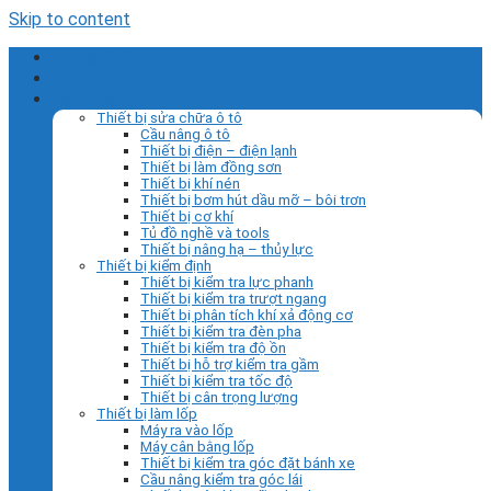
Skip to content
Trang chủ
Giới thiệu
Sản phẩm
Thiết bị sửa chữa ô tô
Cầu nâng ô tô
Thiết bị điện – điện lạnh
Thiết bị làm đồng sơn
Thiết bị khí nén
Thiết bị bơm hút dầu mỡ – bôi trơn
Thiết bị cơ khí
Tủ đồ nghề và tools
Thiết bị nâng hạ – thủy lực
Thiết bị kiểm định
Thiết bị kiểm tra lực phanh
Thiết bị kiểm tra trượt ngang
Thiết bị phân tích khí xả động cơ
Thiết bị kiểm tra đèn pha
Thiết bị kiểm tra độ ồn
Thiết bị hỗ trợ kiểm tra gầm
Thiết bị kiểm tra tốc độ
Thiết bị cân trọng lượng
Thiết bị làm lốp
Máy ra vào lốp
Máy cân bằng lốp
Thiết bị kiểm tra góc đặt bánh xe
Cầu nâng kiểm tra góc lái