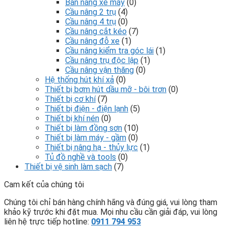
Bàn nâng xe máy
(0)
Cầu nâng 2 trụ
(4)
Cầu nâng 4 trụ
(0)
Cầu nâng cắt kéo
(7)
Cầu nâng đỗ xe
(1)
Cầu nâng kiểm tra góc lái
(1)
Cầu nâng trụ độc lập
(1)
Cầu nâng vận thăng
(0)
Hệ thống hút khí xả
(0)
Thiết bị bơm hút dầu mỡ - bôi trơn
(0)
Thiết bị cơ khí
(7)
Thiết bị điện - điện lạnh
(5)
Thiết bị khí nén
(0)
Thiết bị làm đồng sơn
(10)
Thiết bị làm máy - gầm
(0)
Thiết bị nâng hạ - thủy lực
(1)
Tủ đồ nghề và tools
(0)
Thiết bị vệ sinh làm sạch
(7)
Cam kết của chúng tôi
Chúng tôi chỉ bán hàng chính hãng và đúng giá, vui lòng tham
khảo kỹ trước khi đặt mua. Mọi nhu cầu cần giải đáp, vui lòng
liên hệ trực tiếp hotline:
0911 794 953