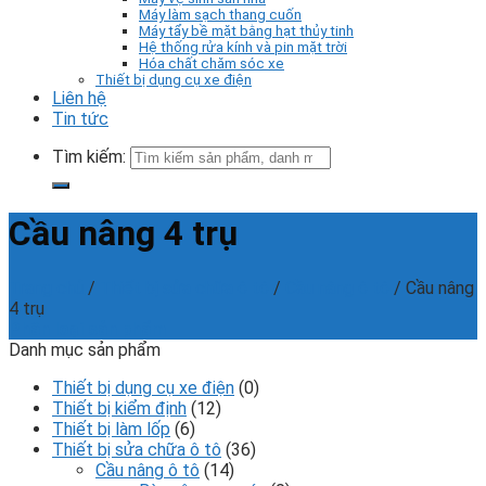
Máy làm sạch thang cuốn
Máy tẩy bề mặt bằng hạt thủy tinh
Hệ thống rửa kính và pin mặt trời
Hóa chất chăm sóc xe
Thiết bị dụng cụ xe điện
Liên hệ
Tin tức
Tìm kiếm:
Cầu nâng 4 trụ
Trang chủ
/
Thiết bị sửa chữa ô tô
/
Cầu nâng ô tô
/
Cầu nâng
4 trụ
Phân loại sản phẩm
Danh mục sản phẩm
Thiết bị dụng cụ xe điện
(0)
Thiết bị kiểm định
(12)
Thiết bị làm lốp
(6)
Thiết bị sửa chữa ô tô
(36)
Cầu nâng ô tô
(14)