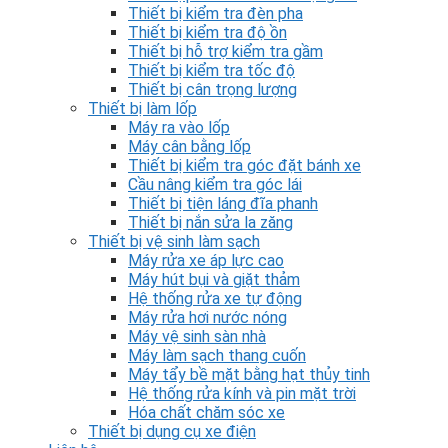
Thiết bị kiểm tra đèn pha
Thiết bị kiểm tra độ ồn
Thiết bị hỗ trợ kiểm tra gầm
Thiết bị kiểm tra tốc độ
Thiết bị cân trọng lượng
Thiết bị làm lốp
Máy ra vào lốp
Máy cân bằng lốp
Thiết bị kiểm tra góc đặt bánh xe
Cầu nâng kiểm tra góc lái
Thiết bị tiện láng đĩa phanh
Thiết bị nắn sửa la zăng
Thiết bị vệ sinh làm sạch
Máy rửa xe áp lực cao
Máy hút bụi và giặt thảm
Hệ thống rửa xe tự động
Máy rửa hơi nước nóng
Máy vệ sinh sàn nhà
Máy làm sạch thang cuốn
Máy tẩy bề mặt bằng hạt thủy tinh
Hệ thống rửa kính và pin mặt trời
Hóa chất chăm sóc xe
Thiết bị dụng cụ xe điện