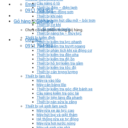
Cầu nâng ô tô
Email
Thiết bị điện – điện lạnh
0911 794 953
Thiết bị làm đồng sơn
Thiết bị khí nén
Thiết bị bơm hút dầu mỡ – bôi trơn
Giỏ hàng
Thiết bị cơ khí
Tủ đồ nghề và tools
Chưa có sản phẩm trong giỏ hàng.
Thiết bị nâng hạ – thủy lực
Thiết bị kiểm định
Contact
Thiết bị kiểm tra lực phanh
0911 794 953
Thiết bị kiểm tra trượt ngang
Thiết bị phân tích khí xả động cơ
Thiết bị kiểm tra đèn pha
Thiết bị kiểm tra độ ồn
Thiết bị hỗ trợ kiểm tra gầm
Thiết bị kiểm tra tốc độ
Thiết bị cân trọng lượng
Thiết bị làm lốp
Máy ra vào lốp
Máy cân bằng lốp
Thiết bị kiểm tra góc đặt bánh xe
Cầu nâng kiểm tra góc lái
Thiết bị tiện láng đĩa phanh
Thiết bị nắn sửa la zăng
Thiết bị vệ sinh làm sạch
Máy rửa xe áp lực cao
Máy hút bụi và giặt thảm
Hệ thống rửa xe tự động
Máy rửa hơi nước nóng
Máy vệ sinh sàn nhà