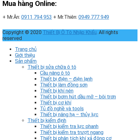
Mua hàng Online:
+ Mr.Ân:
0911 794 953
+ Mr.Thiên:
0949 777 949
Copyright © 2020
Thiết Bị Ô Tô Nhập Khẩu
. All rights
reserved
Trang chủ
Giới thiệu
Sản phẩm
Thiết bị sửa chữa ô tô
Cầu nâng ô tô
Thiết bị điện – điện lạnh
Thiết bị làm đồng sơn
Thiết bị khí nén
Thiết bị bơm hút dầu mỡ – bôi trơn
Thiết bị cơ khí
Tủ đồ nghề và tools
Thiết bị nâng hạ – thủy lực
Thiết bị kiểm định
Thiết bị kiểm tra lực phanh
Thiết bị kiểm tra trượt ngang
Thiết bị phân tích khí xả động cơ