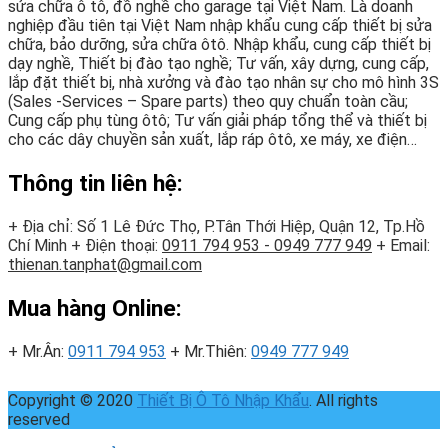
sửa chữa ô tô, đồ nghề cho garage tại Việt Nam. Là doanh
nghiệp đầu tiên tại Việt Nam nhập khẩu cung cấp thiết bị sửa
chữa, bảo dưỡng, sửa chữa ôtô. Nhập khẩu, cung cấp thiết bị
dạy nghề, Thiết bị đào tạo nghề; Tư vấn, xây dựng, cung cấp,
lắp đặt thiết bị, nhà xưởng và đào tạo nhân sự cho mô hình 3S
(Sales -Services – Spare parts) theo quy chuẩn toàn cầu;
Cung cấp phụ tùng ôtô; Tư vấn giải pháp tổng thể và thiết bị
cho các dây chuyền sản xuất, lắp ráp ôtô, xe máy, xe điện…
Thông tin liên hệ:
+ Địa chỉ: Số 1 Lê Đức Thọ, P.Tân Thới Hiệp, Quận 12, Tp.Hồ
Chí Minh
+ Điện thoại:
0911 794 953 - 0949 777 949
+ Email:
thienan.tanphat@gmail.com
Mua hàng Online:
+ Mr.Ân:
0911 794 953
+ Mr.Thiên:
0949 777 949
Copyright © 2020
Thiết Bị Ô Tô Nhập Khẩu
. All rights
reserved