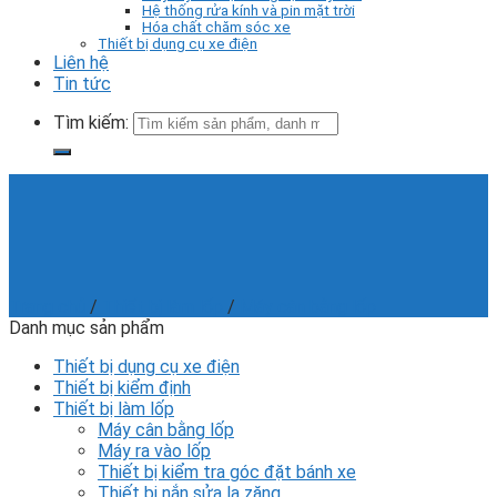
Hệ thống rửa kính và pin mặt trời
Hóa chất chăm sóc xe
Thiết bị dụng cụ xe điện
Liên hệ
Tin tức
Tìm kiếm:
Trang chủ
/
Thiết bị làm lốp
/
Máy cân bằng lốp
Danh mục sản phẩm
Thiết bị dụng cụ xe điện
Thiết bị kiểm định
Thiết bị làm lốp
Máy cân bằng lốp
Máy ra vào lốp
Thiết bị kiểm tra góc đặt bánh xe
Thiết bị nắn sửa la zăng