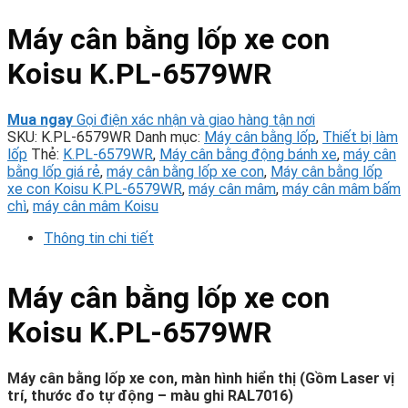
Máy cân bằng lốp xe con
Koisu K.PL-6579WR
Mua ngay
Gọi điện xác nhận và giao hàng tận nơi
SKU:
K.PL-6579WR
Danh mục:
Máy cân bằng lốp
,
Thiết bị làm
lốp
Thẻ:
K.PL-6579WR
,
Máy cân bằng động bánh xe
,
máy cân
bằng lốp giá rẻ
,
máy cân bằng lốp xe con
,
Máy cân bằng lốp
xe con Koisu K.PL-6579WR
,
máy cân mâm
,
máy cân mâm bấm
chì
,
máy cân mâm Koisu
Thông tin chi tiết
Máy cân bằng lốp xe con
Koisu K.PL-6579WR
Máy cân bằng lốp xe con, màn hình hiển thị (Gồm Laser vị
trí, thước đo tự động – màu ghi RAL7016)