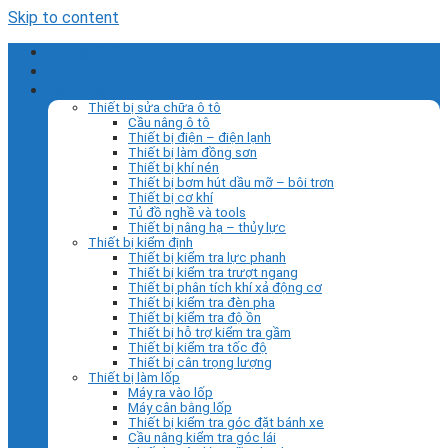
Skip to content
Trang chủ
Giới thiệu
Sản phẩm
Thiết bị sửa chữa ô tô
Cầu nâng ô tô
Thiết bị điện – điện lạnh
Thiết bị làm đồng sơn
Thiết bị khí nén
Thiết bị bơm hút dầu mỡ – bôi trơn
Thiết bị cơ khí
Tủ đồ nghề và tools
Thiết bị nâng hạ – thủy lực
Thiết bị kiểm định
Thiết bị kiểm tra lực phanh
Thiết bị kiểm tra trượt ngang
Thiết bị phân tích khí xả động cơ
Thiết bị kiểm tra đèn pha
Thiết bị kiểm tra độ ồn
Thiết bị hỗ trợ kiểm tra gầm
Thiết bị kiểm tra tốc độ
Thiết bị cân trọng lượng
Thiết bị làm lốp
Máy ra vào lốp
Máy cân bằng lốp
Thiết bị kiểm tra góc đặt bánh xe
Cầu nâng kiểm tra góc lái