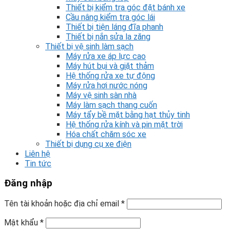
Thiết bị kiểm tra góc đặt bánh xe
Cầu nâng kiểm tra góc lái
Thiết bị tiện láng đĩa phanh
Thiết bị nắn sửa la zăng
Thiết bị vệ sinh làm sạch
Máy rửa xe áp lực cao
Máy hút bụi và giặt thảm
Hệ thống rửa xe tự động
Máy rửa hơi nước nóng
Máy vệ sinh sàn nhà
Máy làm sạch thang cuốn
Máy tẩy bề mặt bằng hạt thủy tinh
Hệ thống rửa kính và pin mặt trời
Hóa chất chăm sóc xe
Thiết bị dụng cụ xe điện
Liên hệ
Tin tức
Đăng nhập
Tên tài khoản hoặc địa chỉ email
*
Mật khẩu
*