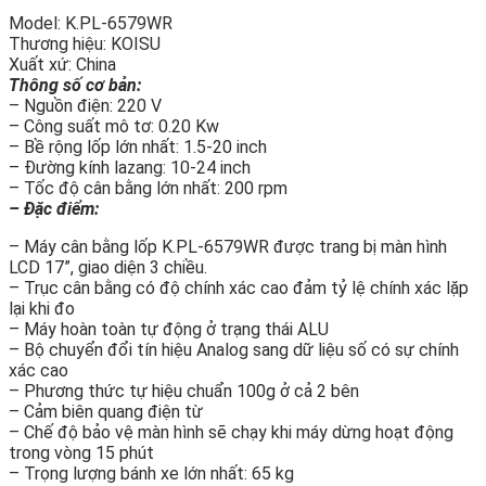
Model: K.PL-6579WR
Thương hiệu: KOISU
Xuất xứ: China
Thông số cơ bản:
– Nguồn điện: 220 V
– Công suất mô tơ: 0.20 Kw
– Bề rộng lốp lớn nhất: 1.5-20 inch
– Đường kính lazang: 10-24 inch
– Tốc độ cân bằng lớn nhất: 200 rpm
– Đặc điểm:
– Máy cân bằng lốp K.PL-6579WR được trang bị màn hình
LCD 17”, giao diện 3 chiều.
– Trục cân bằng có độ chính xác cao đảm tỷ lệ chính xác lặp
lại khi đo
– Máy hoàn toàn tự động ở trạng thái ALU
– Bộ chuyển đổi tín hiệu Analog sang dữ liệu số có sự chính
xác cao
– Phương thức tự hiệu chuẩn 100g ở cả 2 bên
– Cảm biên quang điện từ
– Chế độ bảo vệ màn hình sẽ chạy khi máy dừng hoạt động
trong vòng 15 phút
– Trọng lượng bánh xe lớn nhất: 65 kg