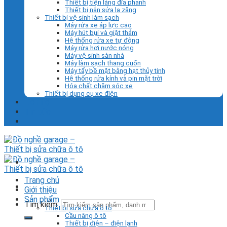
Thiết bị tiện láng đĩa phanh
Thiết bị nắn sửa la zăng
Thiết bị vệ sinh làm sạch
Máy rửa xe áp lực cao
Máy hút bụi và giặt thảm
Hệ thống rửa xe tự động
Máy rửa hơi nước nóng
Máy vệ sinh sàn nhà
Máy làm sạch thang cuốn
Máy tẩy bề mặt bằng hạt thủy tinh
Hệ thống rửa kính và pin mặt trời
Hóa chất chăm sóc xe
Thiết bị dụng cụ xe điện
Liên hệ
Tin tức
Trang chủ
Giới thiệu
Sản phẩm
Tìm kiếm:
Thiết bị sửa chữa ô tô
Cầu nâng ô tô
Thiết bị điện – điện lạnh