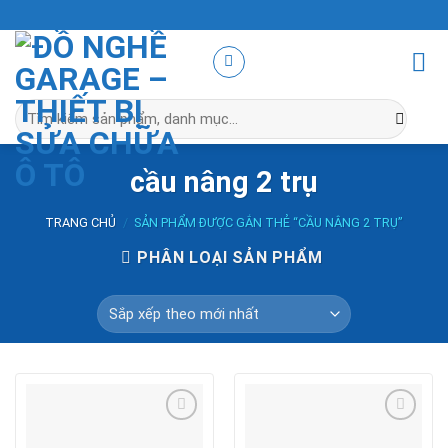
Skip
to
content
Tìm
kiếm:
cầu nâng 2 trụ
TRANG CHỦ
/
SẢN PHẨM ĐƯỢC GẮN THẺ “CẦU NÂNG 2 TRỤ”
PHÂN LOẠI SẢN PHẨM