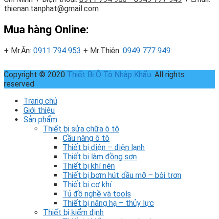
thienan.tanphat@gmail.com
Mua hàng Online:
+ Mr.Ân:
0911 794 953
+ Mr.Thiên:
0949 777 949
Copyright © 2020
Thiết Bị Ô Tô Nhập Khẩu
. All rights
reserved
Trang chủ
Giới thiệu
Sản phẩm
Thiết bị sửa chữa ô tô
Cầu nâng ô tô
Thiết bị điện – điện lạnh
Thiết bị làm đồng sơn
Thiết bị khí nén
Thiết bị bơm hút dầu mỡ – bôi trơn
Thiết bị cơ khí
Tủ đồ nghề và tools
Thiết bị nâng hạ – thủy lực
Thiết bị kiểm định