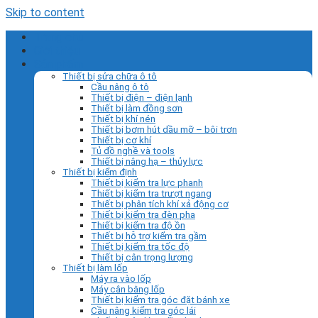
Skip to content
Trang chủ
Giới thiệu
Sản phẩm
Thiết bị sửa chữa ô tô
Cầu nâng ô tô
Thiết bị điện – điện lạnh
Thiết bị làm đồng sơn
Thiết bị khí nén
Thiết bị bơm hút dầu mỡ – bôi trơn
Thiết bị cơ khí
Tủ đồ nghề và tools
Thiết bị nâng hạ – thủy lực
Thiết bị kiểm định
Thiết bị kiểm tra lực phanh
Thiết bị kiểm tra trượt ngang
Thiết bị phân tích khí xả động cơ
Thiết bị kiểm tra đèn pha
Thiết bị kiểm tra độ ồn
Thiết bị hỗ trợ kiểm tra gầm
Thiết bị kiểm tra tốc độ
Thiết bị cân trọng lượng
Thiết bị làm lốp
Máy ra vào lốp
Máy cân bằng lốp
Thiết bị kiểm tra góc đặt bánh xe
Cầu nâng kiểm tra góc lái