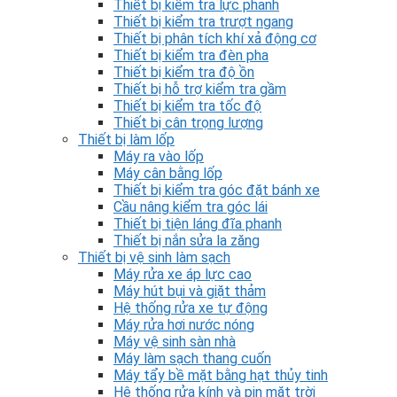
Thiết bị kiểm tra lực phanh
Thiết bị kiểm tra trượt ngang
Thiết bị phân tích khí xả động cơ
Thiết bị kiểm tra đèn pha
Thiết bị kiểm tra độ ồn
Thiết bị hỗ trợ kiểm tra gầm
Thiết bị kiểm tra tốc độ
Thiết bị cân trọng lượng
Thiết bị làm lốp
Máy ra vào lốp
Máy cân bằng lốp
Thiết bị kiểm tra góc đặt bánh xe
Cầu nâng kiểm tra góc lái
Thiết bị tiện láng đĩa phanh
Thiết bị nắn sửa la zăng
Thiết bị vệ sinh làm sạch
Máy rửa xe áp lực cao
Máy hút bụi và giặt thảm
Hệ thống rửa xe tự động
Máy rửa hơi nước nóng
Máy vệ sinh sàn nhà
Máy làm sạch thang cuốn
Máy tẩy bề mặt bằng hạt thủy tinh
Hệ thống rửa kính và pin mặt trời