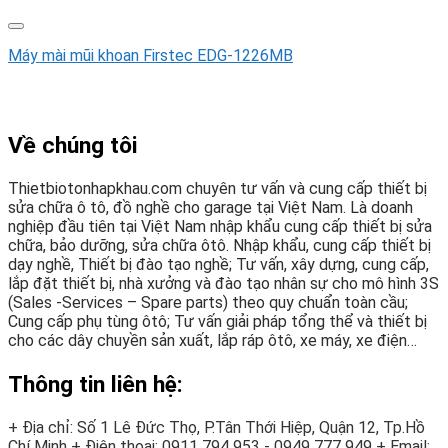
Máy mài mũi khoan Firstec EDG-1226MB
Về chúng tôi
Thietbiotonhapkhau.com chuyên tư vấn và cung cấp thiết bị
sửa chữa ô tô, đồ nghề cho garage tại Việt Nam. Là doanh
nghiệp đầu tiên tại Việt Nam nhập khẩu cung cấp thiết bị sửa
chữa, bảo dưỡng, sửa chữa ôtô. Nhập khẩu, cung cấp thiết bị
dạy nghề, Thiết bị đào tạo nghề; Tư vấn, xây dựng, cung cấp,
lắp đặt thiết bị, nhà xưởng và đào tạo nhân sự cho mô hình 3S
(Sales -Services – Spare parts) theo quy chuẩn toàn cầu;
Cung cấp phụ tùng ôtô; Tư vấn giải pháp tổng thể và thiết bị
cho các dây chuyền sản xuất, lắp ráp ôtô, xe máy, xe điện…
Thông tin liên hệ:
+ Địa chỉ: Số 1 Lê Đức Thọ, P.Tân Thới Hiệp, Quận 12, Tp.Hồ
Chí Minh
+ Điện thoại:
0911 794 953 - 0949 777 949
+ Email: