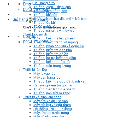
Cầu nâng ô tô
Email
Thiết bị điện – điện lạnh
0911 794 953
Thiết bị làm đồng sơn
Thiết bị khí nén
Thiết bị bơm hút dầu mỡ – bôi trơn
Giỏ hàng
Thiết bị cơ khí
Tủ đồ nghề và tools
Chưa có sản phẩm trong giỏ hàng.
Thiết bị nâng hạ – thủy lực
Thiết bị kiểm định
Contact
Thiết bị kiểm tra lực phanh
0911 794 953
Thiết bị kiểm tra trượt ngang
Thiết bị phân tích khí xả động cơ
Thiết bị kiểm tra đèn pha
Thiết bị kiểm tra độ ồn
Thiết bị hỗ trợ kiểm tra gầm
Thiết bị kiểm tra tốc độ
Thiết bị cân trọng lượng
Thiết bị làm lốp
Máy ra vào lốp
Máy cân bằng lốp
Thiết bị kiểm tra góc đặt bánh xe
Cầu nâng kiểm tra góc lái
Thiết bị tiện láng đĩa phanh
Thiết bị nắn sửa la zăng
Thiết bị vệ sinh làm sạch
Máy rửa xe áp lực cao
Máy hút bụi và giặt thảm
Hệ thống rửa xe tự động
Máy rửa hơi nước nóng
Máy vệ sinh sàn nhà