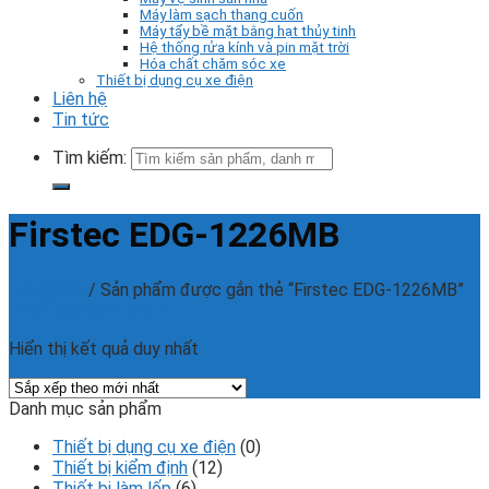
Máy làm sạch thang cuốn
Máy tẩy bề mặt bằng hạt thủy tinh
Hệ thống rửa kính và pin mặt trời
Hóa chất chăm sóc xe
Thiết bị dụng cụ xe điện
Liên hệ
Tin tức
Tìm kiếm:
Firstec EDG-1226MB
Trang chủ
/
Sản phẩm được gắn thẻ “Firstec EDG-1226MB”
Phân loại sản phẩm
Hiển thị kết quả duy nhất
Danh mục sản phẩm
Thiết bị dụng cụ xe điện
(0)
Thiết bị kiểm định
(12)
Thiết bị làm lốp
(6)