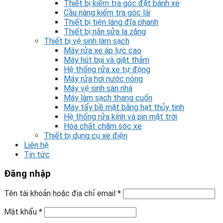
Thiết bị kiểm tra góc đặt bánh xe
Cầu nâng kiểm tra góc lái
Thiết bị tiện láng đĩa phanh
Thiết bị nắn sửa la zăng
Thiết bị vệ sinh làm sạch
Máy rửa xe áp lực cao
Máy hút bụi và giặt thảm
Hệ thống rửa xe tự động
Máy rửa hơi nước nóng
Máy vệ sinh sàn nhà
Máy làm sạch thang cuốn
Máy tẩy bề mặt bằng hạt thủy tinh
Hệ thống rửa kính và pin mặt trời
Hóa chất chăm sóc xe
Thiết bị dụng cụ xe điện
Liên hệ
Tin tức
Đăng nhập
Tên tài khoản hoặc địa chỉ email
*
Mật khẩu
*