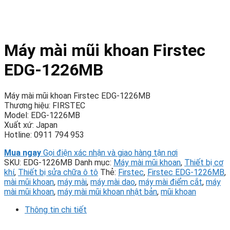
Máy mài mũi khoan Firstec
EDG-1226MB
Máy mài mũi khoan Firstec EDG-1226MB
Thương hiệu: FIRSTEC
Model: EDG-1226MB
Xuất xứ: Japan
Hotline: 0911 794 953
Mua ngay
Gọi điện xác nhận và giao hàng tận nơi
SKU:
EDG-1226MB
Danh mục:
Máy mài mũi khoan
,
Thiết bị cơ
khí
,
Thiết bị sửa chữa ô tô
Thẻ:
Firstec
,
Firstec EDG-1226MB
,
mài mũi khoan
,
máy mài
,
máy mài dao
,
máy mài điểm cắt
,
máy
mài mũi khoan
,
máy mài mũi khoan nhật bản
,
mũi khoan
Thông tin chi tiết