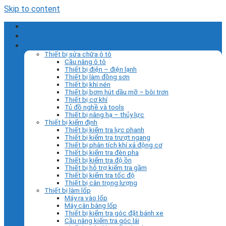
Skip to content
Trang chủ
Giới thiệu
Sản phẩm
Thiết bị sửa chữa ô tô
Cầu nâng ô tô
Thiết bị điện – điện lạnh
Thiết bị làm đồng sơn
Thiết bị khí nén
Thiết bị bơm hút dầu mỡ – bôi trơn
Thiết bị cơ khí
Tủ đồ nghề và tools
Thiết bị nâng hạ – thủy lực
Thiết bị kiểm định
Thiết bị kiểm tra lực phanh
Thiết bị kiểm tra trượt ngang
Thiết bị phân tích khí xả động cơ
Thiết bị kiểm tra đèn pha
Thiết bị kiểm tra độ ồn
Thiết bị hỗ trợ kiểm tra gầm
Thiết bị kiểm tra tốc độ
Thiết bị cân trọng lượng
Thiết bị làm lốp
Máy ra vào lốp
Máy cân bằng lốp
Thiết bị kiểm tra góc đặt bánh xe
Cầu nâng kiểm tra góc lái