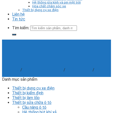
Hệ thống rửa kính và pin mặt trời
Hóa chất chăm sóc xe
Thiết bị dụng cụ xe điện
Liên hệ
Tin tức
Tìm kiếm:
Trang chủ
/
Thiết bị sửa chữa ô tô
/
Thiết bị cơ khí
/
Máy mài
mũi khoan
Danh mục sản phẩm
Thiết bị dụng cụ xe điện
Thiết bị kiểm định
Thiết bị làm lốp
Thiết bị sửa chữa ô tô
Cầu nâng ô tô
Hệ thống hút khí xả