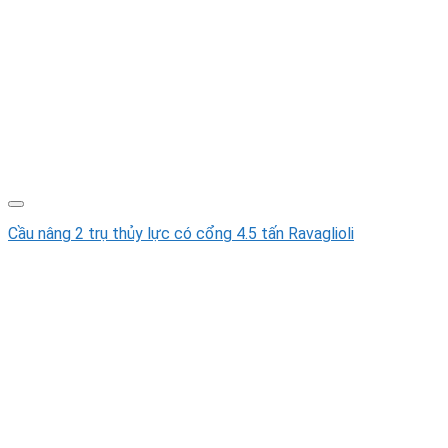
Cầu nâng 2 trụ thủy lực có cổng 4.5 tấn Ravaglioli