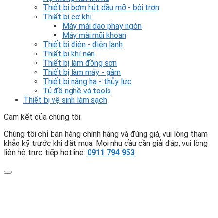
Thiết bị bơm hút dầu mỡ - bôi trơn
Thiết bị cơ khí
Máy mài dao phay ngón
Máy mài mũi khoan
Thiết bị điện - điện lạnh
Thiết bị khí nén
Thiết bị làm đồng sơn
Thiết bị làm máy - gầm
Thiết bị nâng hạ - thủy lực
Tủ đồ nghề và tools
Thiết bị vệ sinh làm sạch
Cam kết của chúng tôi:
Chúng tôi chỉ bán hàng chính hãng và đúng giá, vui lòng tham
khảo kỹ trước khi đặt mua. Mọi nhu cầu cần giải đáp, vui lòng
liên hệ trực tiếp hotline:
0911 794 953