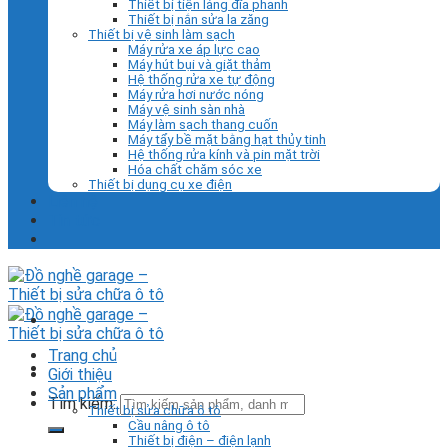
Thiết bị tiện láng đĩa phanh
Thiết bị nắn sửa la zăng
Thiết bị vệ sinh làm sạch
Máy rửa xe áp lực cao
Máy hút bụi và giặt thảm
Hệ thống rửa xe tự động
Máy rửa hơi nước nóng
Máy vệ sinh sàn nhà
Máy làm sạch thang cuốn
Máy tẩy bề mặt bằng hạt thủy tinh
Hệ thống rửa kính và pin mặt trời
Hóa chất chăm sóc xe
Thiết bị dụng cụ xe điện
Liên hệ
Tin tức
Trang chủ
Giới thiệu
Sản phẩm
Tìm kiếm:
Thiết bị sửa chữa ô tô
Cầu nâng ô tô
Thiết bị điện – điện lạnh