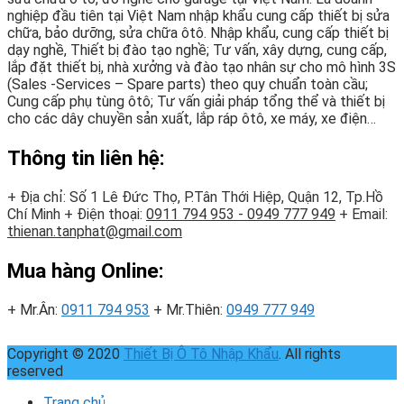
nghiệp đầu tiên tại Việt Nam nhập khẩu cung cấp thiết bị sửa
chữa, bảo dưỡng, sửa chữa ôtô. Nhập khẩu, cung cấp thiết bị
dạy nghề, Thiết bị đào tạo nghề; Tư vấn, xây dựng, cung cấp,
lắp đặt thiết bị, nhà xưởng và đào tạo nhân sự cho mô hình 3S
(Sales -Services – Spare parts) theo quy chuẩn toàn cầu;
Cung cấp phụ tùng ôtô; Tư vấn giải pháp tổng thể và thiết bị
cho các dây chuyền sản xuất, lắp ráp ôtô, xe máy, xe điện…
Thông tin liên hệ:
+ Địa chỉ: Số 1 Lê Đức Thọ, P.Tân Thới Hiệp, Quận 12, Tp.Hồ
Chí Minh
+ Điện thoại:
0911 794 953 - 0949 777 949
+ Email:
thienan.tanphat@gmail.com
Mua hàng Online:
+ Mr.Ân:
0911 794 953
+ Mr.Thiên:
0949 777 949
Copyright © 2020
Thiết Bị Ô Tô Nhập Khẩu
. All rights
reserved
Trang chủ