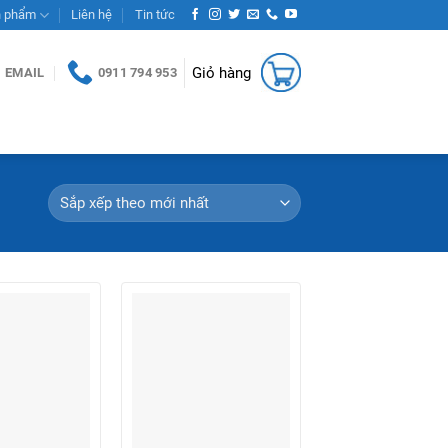
n phẩm
Liên hệ
Tin tức
Giỏ hàng
EMAIL
0911 794 953