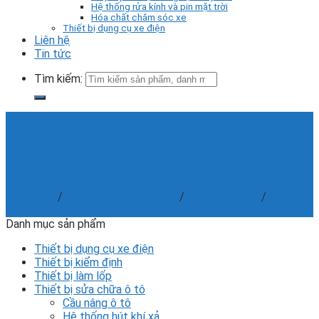
Hệ thống rửa kính và pin mặt trời
Hóa chất chăm sóc xe
Thiết bị dụng cụ xe điện
Liên hệ
Tin tức
Tìm kiếm:
Trang chủ
/
Thiết bị sửa chữa ô tô
/
Thiết bị cơ khí
/
Máy mài
dao phay ngón
Danh mục sản phẩm
Thiết bị dụng cụ xe điện
Thiết bị kiểm định
Thiết bị làm lốp
Thiết bị sửa chữa ô tô
Cầu nâng ô tô
Hệ thống hút khí xả