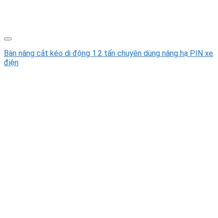
Bàn nâng cắt kéo di động 1.2 tấn chuyên dùng nâng hạ PIN xe
điện