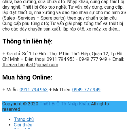
chữa, bảo dưỡng, sửa chữa ôtô. Nhập khẩu, cung cấp thiết bị
dạy nghề, Thiết bị đào tạo nghề; Tư vấn, xây dựng, cung cấp,
lắp đặt thiết bị, nhà xưởng và đào tạo nhân sự cho mô hình 3S
(Sales -Services – Spare parts) theo quy chuẩn toàn cầu;
Cung cấp phụ tùng ôtô; Tư vấn giải pháp tổng thể và thiết bị
cho các dây chuyền sản xuất, lắp ráp ôtô, xe máy, xe điện…
Thông tin liên hệ:
+ Địa chỉ: Số 1 Lê Đức Thọ, P.Tân Thới Hiệp, Quận 12, Tp.Hồ
Chí Minh
+ Điện thoại:
0911 794 953 - 0949 777 949
+ Email:
thienan.tanphat@gmail.com
Mua hàng Online:
+ Mr.Ân:
0911 794 953
+ Mr.Thiên:
0949 777 949
Copyright © 2020
Thiết Bị Ô Tô Nhập Khẩu
. All rights
reserved
Trang chủ
Giới thiệu