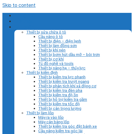
Skip to content
Trang chủ
Giới thiệu
Sản phẩm
Thiết bị sửa chữa ô tô
Cầu nâng ô tô
Thiết bị điện – điện lạnh
Thiết bị làm đồng sơn
Thiết bị khí nén
Thiết bị bơm hút dầu mỡ – bôi trơn
Thiết bị cơ khí
Tủ đồ nghề và tools
Thiết bị nâng hạ – thủy lực
Thiết bị kiểm định
Thiết bị kiểm tra lực phanh
Thiết bị kiểm tra trượt ngang
Thiết bị phân tích khí xả động cơ
Thiết bị kiểm tra đèn pha
Thiết bị kiểm tra độ ồn
Thiết bị hỗ trợ kiểm tra gầm
Thiết bị kiểm tra tốc độ
Thiết bị cân trọng lượng
Thiết bị làm lốp
Máy ra vào lốp
Máy cân bằng lốp
Thiết bị kiểm tra góc đặt bánh xe
Cầu nâng kiểm tra góc lái