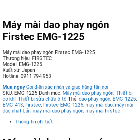
Máy mài dao phay ngón
Firstec EMG-1225
Máy mài dao phay ngón Firstec EMG-1225
Thương hiệu: FIRSTEC
Model: EMG-1225
Xuất xứ: Japan
Hotline: 0911 794 953
Mua ngay
Gọi điện xác nhận và giao hàng tận nơi
SKU:
EMG-1225
Danh mục:
Máy mài dao phay ngón
,
Thiết bị
cơ khí
,
Thiết bị sửa chữa ô tô
Thẻ:
dao phay ngón
,
EMG-1225
,
EMG-413
,
Firstec
,
Firstec EMG-1225
,
máy mài dao
,
máy mài
dao nhật bản
,
máy mài dao phay ngón
,
máy mài Firstec
Thông tin chi tiết