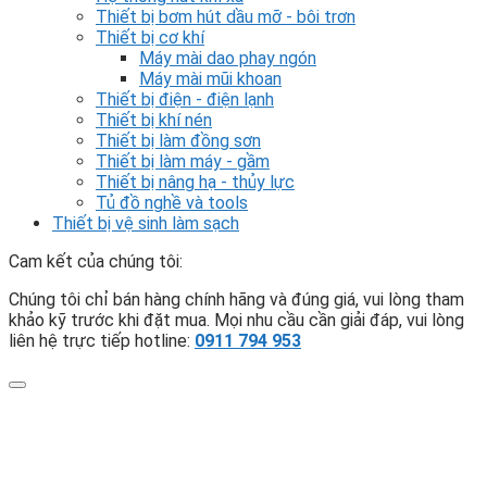
Thiết bị bơm hút dầu mỡ - bôi trơn
Thiết bị cơ khí
Máy mài dao phay ngón
Máy mài mũi khoan
Thiết bị điện - điện lạnh
Thiết bị khí nén
Thiết bị làm đồng sơn
Thiết bị làm máy - gầm
Thiết bị nâng hạ - thủy lực
Tủ đồ nghề và tools
Thiết bị vệ sinh làm sạch
Cam kết của chúng tôi:
Chúng tôi chỉ bán hàng chính hãng và đúng giá, vui lòng tham
khảo kỹ trước khi đặt mua. Mọi nhu cầu cần giải đáp, vui lòng
liên hệ trực tiếp hotline:
0911 794 953