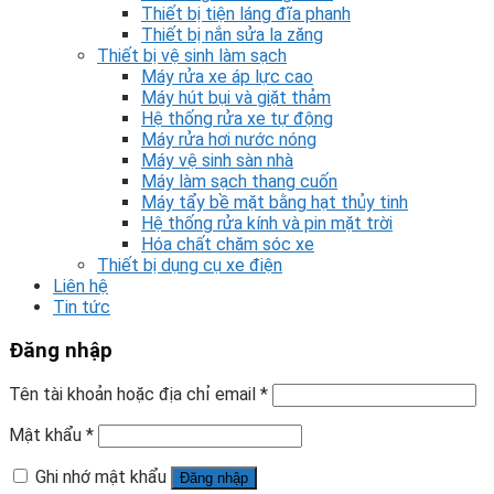
Thiết bị tiện láng đĩa phanh
Thiết bị nắn sửa la zăng
Thiết bị vệ sinh làm sạch
Máy rửa xe áp lực cao
Máy hút bụi và giặt thảm
Hệ thống rửa xe tự động
Máy rửa hơi nước nóng
Máy vệ sinh sàn nhà
Máy làm sạch thang cuốn
Máy tẩy bề mặt bằng hạt thủy tinh
Hệ thống rửa kính và pin mặt trời
Hóa chất chăm sóc xe
Thiết bị dụng cụ xe điện
Liên hệ
Tin tức
Đăng nhập
Tên tài khoản hoặc địa chỉ email
*
Mật khẩu
*
Ghi nhớ mật khẩu
Đăng nhập