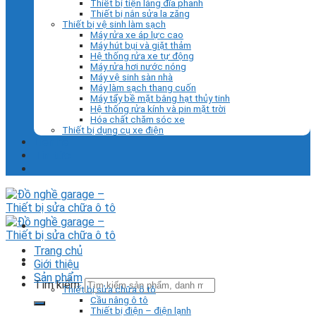
Thiết bị tiện láng đĩa phanh
Thiết bị nắn sửa la zăng
Thiết bị vệ sinh làm sạch
Máy rửa xe áp lực cao
Máy hút bụi và giặt thảm
Hệ thống rửa xe tự động
Máy rửa hơi nước nóng
Máy vệ sinh sàn nhà
Máy làm sạch thang cuốn
Máy tẩy bề mặt bằng hạt thủy tinh
Hệ thống rửa kính và pin mặt trời
Hóa chất chăm sóc xe
Thiết bị dụng cụ xe điện
Liên hệ
Tin tức
Trang chủ
Giới thiệu
Sản phẩm
Tìm kiếm:
Thiết bị sửa chữa ô tô
Cầu nâng ô tô
Thiết bị điện – điện lạnh