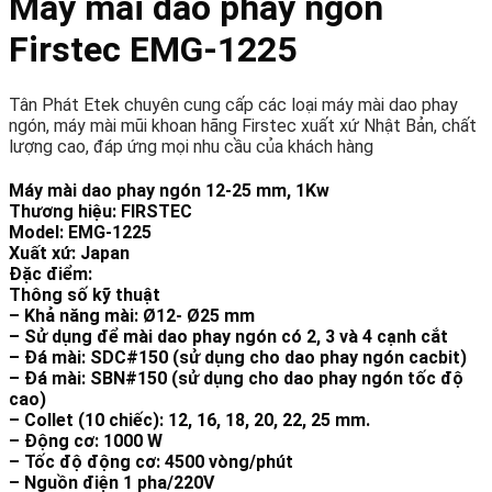
Máy mài dao phay ngón
Firstec EMG-1225
Tân Phát Etek chuyên cung cấp các loại máy mài dao phay
ngón, máy mài mũi khoan hãng Firstec xuất xứ Nhật Bản, chất
lượng cao, đáp ứng mọi nhu cầu của khách hàng
Máy mài dao phay ngón 12-25 mm, 1Kw
Thương hiệu: FIRSTEC
Model: EMG-1225
Xuất xứ: Japan
Đặc điểm:
Thông số kỹ thuật
– Khả năng mài: Ø12- Ø25 mm
– Sử dụng để mài dao phay ngón có 2, 3 và 4 cạnh cắt
– Đá mài: SDC#150 (sử dụng cho dao phay ngón cacbit)
– Đá mài: SBN#150 (sử dụng cho dao phay ngón tốc độ
cao)
– Collet (10 chiếc): 12, 16, 18, 20, 22, 25 mm.
– Động cơ: 1000 W
– Tốc độ động cơ: 4500 vòng/phút
– Nguồn điện 1 pha/220V