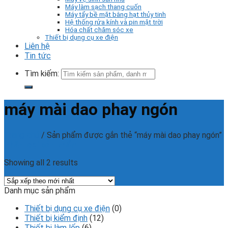
Máy làm sạch thang cuốn
Máy tẩy bề mặt bằng hạt thủy tinh
Hệ thống rửa kính và pin mặt trời
Hóa chất chăm sóc xe
Thiết bị dụng cụ xe điện
Liên hệ
Tin tức
Tìm kiếm:
máy mài dao phay ngón
Trang chủ
/
Sản phẩm được gắn thẻ “máy mài dao phay ngón”
Phân loại sản phẩm
Showing all 2 results
Danh mục sản phẩm
Thiết bị dụng cụ xe điện
(0)
Thiết bị kiểm định
(12)
Thiết bị làm lốp
(6)