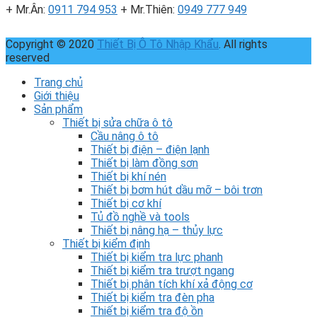
+ Mr.Ân:
0911 794 953
+ Mr.Thiên:
0949 777 949
Copyright © 2020
Thiết Bị Ô Tô Nhập Khẩu
. All rights
reserved
Trang chủ
Giới thiệu
Sản phẩm
Thiết bị sửa chữa ô tô
Cầu nâng ô tô
Thiết bị điện – điện lạnh
Thiết bị làm đồng sơn
Thiết bị khí nén
Thiết bị bơm hút dầu mỡ – bôi trơn
Thiết bị cơ khí
Tủ đồ nghề và tools
Thiết bị nâng hạ – thủy lực
Thiết bị kiểm định
Thiết bị kiểm tra lực phanh
Thiết bị kiểm tra trượt ngang
Thiết bị phân tích khí xả động cơ
Thiết bị kiểm tra đèn pha
Thiết bị kiểm tra độ ồn