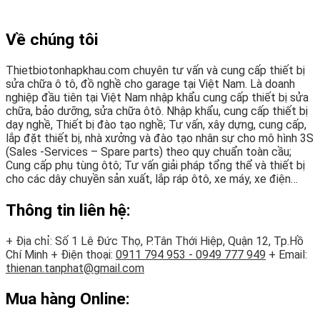
Về chúng tôi
Thietbiotonhapkhau.com chuyên tư vấn và cung cấp thiết bị
sửa chữa ô tô, đồ nghề cho garage tại Việt Nam. Là doanh
nghiệp đầu tiên tại Việt Nam nhập khẩu cung cấp thiết bị sửa
chữa, bảo dưỡng, sửa chữa ôtô. Nhập khẩu, cung cấp thiết bị
dạy nghề, Thiết bị đào tạo nghề; Tư vấn, xây dựng, cung cấp,
lắp đặt thiết bị, nhà xưởng và đào tạo nhân sự cho mô hình 3S
(Sales -Services – Spare parts) theo quy chuẩn toàn cầu;
Cung cấp phụ tùng ôtô; Tư vấn giải pháp tổng thể và thiết bị
cho các dây chuyền sản xuất, lắp ráp ôtô, xe máy, xe điện…
Thông tin liên hệ:
+ Địa chỉ: Số 1 Lê Đức Thọ, P.Tân Thới Hiệp, Quận 12, Tp.Hồ
Chí Minh
+ Điện thoại:
0911 794 953 - 0949 777 949
+ Email:
thienan.tanphat@gmail.com
Mua hàng Online: