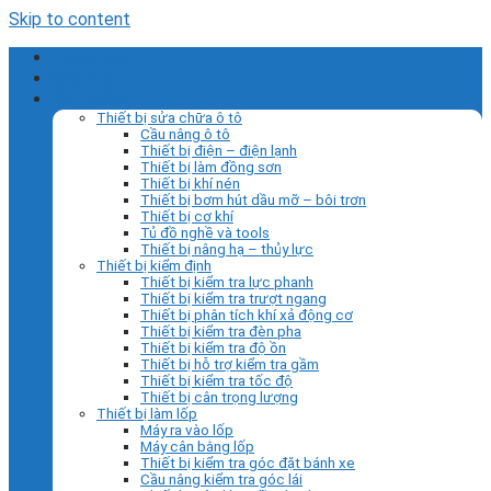
Skip to content
Trang chủ
Giới thiệu
Sản phẩm
Thiết bị sửa chữa ô tô
Cầu nâng ô tô
Thiết bị điện – điện lạnh
Thiết bị làm đồng sơn
Thiết bị khí nén
Thiết bị bơm hút dầu mỡ – bôi trơn
Thiết bị cơ khí
Tủ đồ nghề và tools
Thiết bị nâng hạ – thủy lực
Thiết bị kiểm định
Thiết bị kiểm tra lực phanh
Thiết bị kiểm tra trượt ngang
Thiết bị phân tích khí xả động cơ
Thiết bị kiểm tra đèn pha
Thiết bị kiểm tra độ ồn
Thiết bị hỗ trợ kiểm tra gầm
Thiết bị kiểm tra tốc độ
Thiết bị cân trọng lượng
Thiết bị làm lốp
Máy ra vào lốp
Máy cân bằng lốp
Thiết bị kiểm tra góc đặt bánh xe
Cầu nâng kiểm tra góc lái