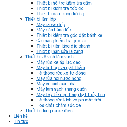
Thiết bị hỗ trợ kiểm tra gầm
Thiết bị kiểm tra tốc độ
Thiết bị cân trọng lượng
Thiết bị làm lốp
Máy ra vào lốp
Máy cân bằng lốp
Thiết bị kiểm tra góc đặt bánh xe
Cầu nâng kiểm tra góc lái
Thiết bị tiện láng đĩa phanh
Thiết bị nắn sửa la zăng
Thiết bị vệ sinh làm sạch
Máy rửa xe áp lực cao
Máy hút bụi và giặt thảm
Hệ thống rửa xe tự động
Máy rửa hơi nước nóng
Máy vệ sinh sàn nhà
Máy làm sạch thang cuốn
Máy tẩy bề mặt bằng hạt thủy tinh
Hệ thống rửa kính và pin mặt trời
Hóa chất chăm sóc xe
Thiết bị dụng cụ xe điện
Liên hệ
Tin tức