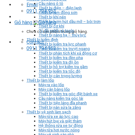
Cầu nâng ô tô
Email
Thiết bị điện – điện lạnh
0911 794 953
Thiết bị làm đồng sơn
Thiết bị khí nén
Thiết bị bơm hút dầu mỡ – bôi trơn
Giỏ hàng
Thiết bị cơ khí
Tủ đồ nghề và tools
Chưa có sản phẩm trong giỏ hàng.
Thiết bị nâng hạ – thủy lực
Thiết bị kiểm định
Contact
Thiết bị kiểm tra lực phanh
0911 794 953
Thiết bị kiểm tra trượt ngang
Thiết bị phân tích khí xả động cơ
Thiết bị kiểm tra đèn pha
Thiết bị kiểm tra độ ồn
Thiết bị hỗ trợ kiểm tra gầm
Thiết bị kiểm tra tốc độ
Thiết bị cân trọng lượng
Thiết bị làm lốp
Máy ra vào lốp
Máy cân bằng lốp
Thiết bị kiểm tra góc đặt bánh xe
Cầu nâng kiểm tra góc lái
Thiết bị tiện láng đĩa phanh
Thiết bị nắn sửa la zăng
Thiết bị vệ sinh làm sạch
Máy rửa xe áp lực cao
Máy hút bụi và giặt thảm
Hệ thống rửa xe tự động
Máy rửa hơi nước nóng
Máy vệ sinh sàn nhà